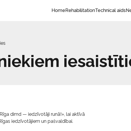
Home
Rehabilitation
Technical aids
N
ies
niekiem iesaistīt
īga dimd — iedzīvotāji runā!», lai aktīvā
Rīgas iedzīvotājiem un pašvaldībai.