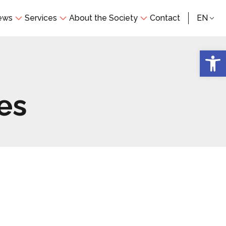
ews
Services
About the Society
Contact
EN
Open 
ies