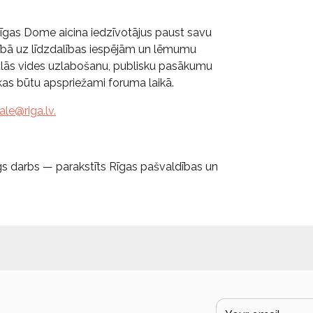
 Rīgas Dome aicina iedzīvotājus paust savu
cībā uz līdzdalības iespējām un lēmumu
ālās vides uzlabošanu, publisku pasākumu
kas būtu apspriežami foruma laikā.
tale@riga.lv
.
gs darbs — parakstīts Rīgas pašvaldības un