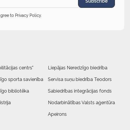
Subscribe
agree to
Privacy Policy
.
litācijas centrs"
Liepājas Neredzīgo biedrība
īgo sporta savienība
Servisa suņu biedrība Teodors
īgo bibliotēka
Sabiedrības integrācijas fonds
strija
Nodarbinātības Valsts aģentūra
Apeirons