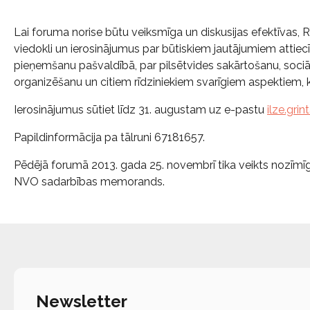
Lai foruma norise būtu veiksmīga un diskusijas efektīvas,
viedokli un ierosinājumus par būtiskiem jautājumiem attie
pieņemšanu pašvaldībā, par pilsētvides sakārtošanu, soci
organizēšanu un citiem rīdziniekiem svarīgiem aspektiem, 
Ierosinājumus sūtiet līdz 31. augustam uz e-pastu
ilze.grin
Papildinformācija pa tālruni 67181657.
Pēdējā forumā 2013. gada 25. novembrī tika veikts nozīmī
NVO sadarbības memorands.
Newsletter