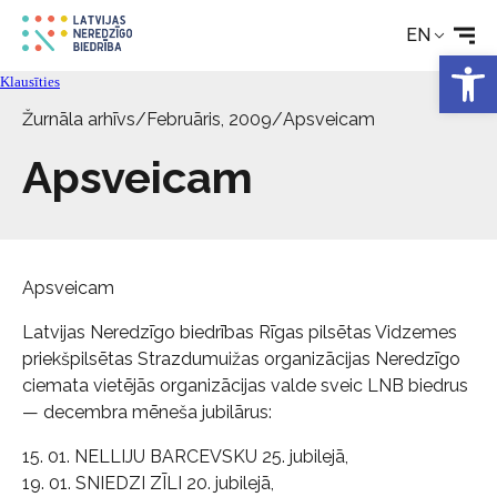
EN
Rehabilitation
Open 
Klausīties
Žurnāla arhīvs
/
Februāris, 2009
/
Apsveicam
Technical aids
Apsveicam
News
Services
Apsveicam
Latvijas Neredzīgo biedrības Rīgas pilsētas Vidzemes
About the Society
priekšpilsētas Strazdumuižas organizācijas Neredzīgo
ciemata vietējās organizācijas valde sveic LNB biedrus
Contact
— decembra mēneša jubilārus:
15. 01. NELLIJU BARCEVSKU 25. jubilejā,
19. 01. SNIEDZI ZĪLI 20. jubilejā,