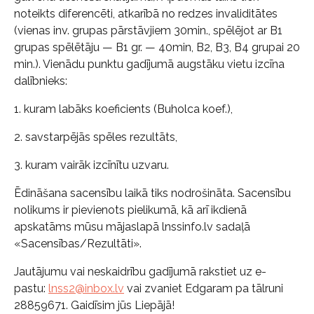
noteikts diferencēti, atkarībā no redzes invaliditātes
(vienas inv. grupas pārstāvjiem 30min., spēlējot ar B1
grupas spēlētāju — B1 gr. — 40min, B2, B3, B4 grupai 20
min.). Vienādu punktu gadījumā augstāku vietu izcīna
dalībnieks:
1. kuram labāks koeficients (Buholca koef.),
2. savstarpējās spēles rezultāts,
3. kuram vairāk izcīnītu uzvaru.
Ēdināšana sacensību laikā tiks nodrošināta. Sacensību
nolikums ir pievienots pielikumā, kā arī ikdienā
apskatāms mūsu mājaslapā lnssinfo.lv sadaļā
«Sacensības/Rezultāti».
Jautājumu vai neskaidrību gadījumā rakstiet uz e-
pastu:
lnss2@inbox.lv
vai zvaniet Edgaram pa tālruni
28859671. Gaidīsim jūs Liepājā!