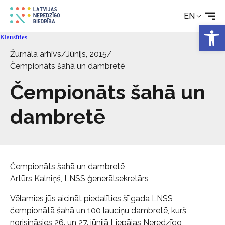
EN
Technical aids
Open 
Klausīties
Žurnāla arhīvs
/
Jūnijs, 2015
/
News
Čempionāts šahā un dambretē
Čempionāts šahā un
Services
dambretē
About the Society
Contact
Čempionāts šahā un dambretē
Artūrs Kalniņš, LNSS ģenerālsekretārs
Vēlamies jūs aicināt piedalīties šī gada LNSS
čempionātā šahā un 100 lauciņu dambretē, kurš
norisināsies 26. un 27. jūnijā Liepājas Neredzīgo