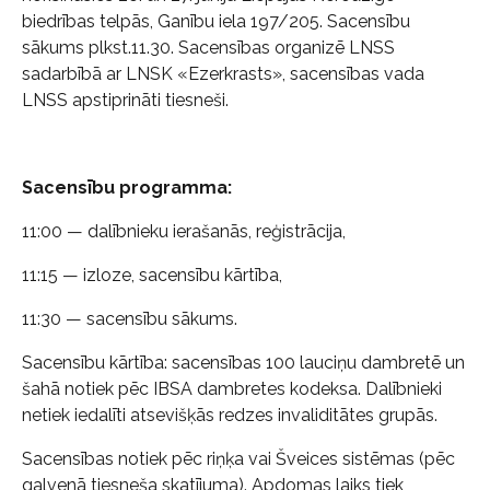
biedrības telpās, Ganību iela 197/205. Sacensību
sākums plkst.11.30. Sacensības organizē LNSS
sadarbībā ar LNSK «Ezerkrasts», sacensības vada
LNSS apstiprināti tiesneši.
Sacensību programma:
11:00 — dalībnieku ierašanās, reģistrācija,
11:15 — izloze, sacensību kārtība,
11:30 — sacensību sākums.
Sacensību kārtība: sacensības 100 lauciņu dambretē un
šahā notiek pēc IBSA dambretes kodeksa. Dalībnieki
netiek iedalīti atsevišķās redzes invaliditātes grupās.
Sacensības notiek pēc riņķa vai Šveices sistēmas (pēc
galvenā tiesneša skatījuma). Apdomas laiks tiek