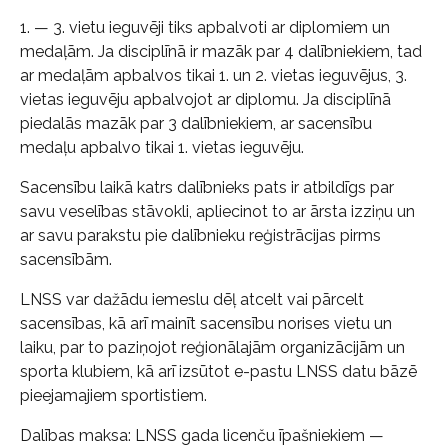
1. — 3. vietu ieguvēji tiks apbalvoti ar diplomiem un
medaļām. Ja disciplīnā ir mazāk par 4 dalībniekiem, tad
ar medaļām apbalvos tikai 1. un 2. vietas ieguvējus, 3.
vietas ieguvēju apbalvojot ar diplomu. Ja disciplīnā
piedalās mazāk par 3 dalībniekiem, ar sacensību
medaļu apbalvo tikai 1. vietas ieguvēju.
Sacensību laikā katrs dalībnieks pats ir atbildīgs par
savu veselības stāvokli, apliecinot to ar ārsta izziņu un
ar savu parakstu pie dalībnieku reģistrācijas pirms
sacensībām.
LNSS var dažādu iemeslu dēļ atcelt vai pārcelt
sacensības, kā arī mainīt sacensību norises vietu un
laiku, par to paziņojot reģionālajām organizācijām un
sporta klubiem, kā arī izsūtot e-pastu LNSS datu bāzē
pieejamajiem sportistiem.
Dalības maksa: LNSS gada licenču īpašniekiem —