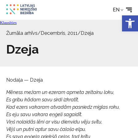
EN
Rehabilitation
Open 
Klausīties
Technical aids
Žurnāla arhīvs
/
Decembris, 2011
/
Dzeja
Dzeja
News
Services
Nodaļa — Dzeja
About the Society
Mēness mežam un ezeram apmeta zeltainu loku,
Es gribu kādam savu sirdi izkratīt,
Kad ezers vakaram atvadām pasniedz miglas roku,
Contact
Es eju savu vakara eņģeli sagaidīt.
Viņš nolaidās lēni ar visu dienvidu vēju svītu,
Vējš un putni aptur savu čalošo elpu.
Es sava eņģeļa priekšā ceļos, tad krītu,