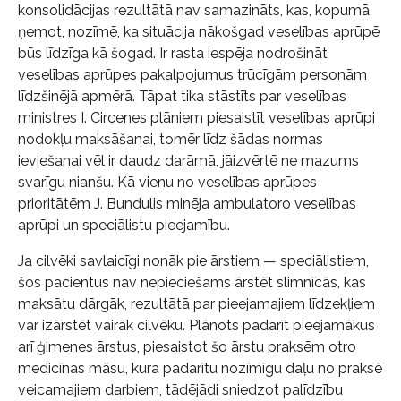
konsolidācijas rezultātā nav samazināts, kas, kopumā
ņemot, nozīmē, ka situācija nākošgad veselības aprūpē
būs līdzīga kā šogad. Ir rasta iespēja nodrošināt
veselības aprūpes pakalpojumus trūcīgām personām
līdzšinējā apmērā. Tāpat tika stāstīts par veselības
ministres I. Circenes plāniem piesaistīt veselības aprūpi
nodokļu maksāšanai, tomēr līdz šādas normas
ieviešanai vēl ir daudz darāmā, jāizvērtē ne mazums
svarīgu nianšu. Kā vienu no veselības aprūpes
prioritātēm J. Bundulis minēja ambulatoro veselības
aprūpi un speciālistu pieejamību.
Ja cilvēki savlaicīgi nonāk pie ārstiem — speciālistiem,
šos pacientus nav nepieciešams ārstēt slimnīcās, kas
maksātu dārgāk, rezultātā par pieejamajiem līdzekļiem
var izārstēt vairāk cilvēku. Plānots padarīt pieejamākus
arī ģimenes ārstus, piesaistot šo ārstu praksēm otro
medicīnas māsu, kura padarītu nozīmīgu daļu no praksē
veicamajiem darbiem, tādējādi sniedzot palīdzību