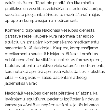
vairāk cilvēkiem. Tāpat pie prioritātēm tika minēta
profilakse un veselības veicināšana, stacionārā aprūpe,
speciālistu pieejamība (rindas, to mazināšana), mājas
aprūpe un kompensējamie medikamenti.
Konferenci turpināja Nacionālā veselības dienesta
pārstāve Inese Kaupere, kura informēja par esošo
situāciju un izmaiņām kompensējamo medikamentu
saņemšanā. Kā skaidroja I. Kaupere, kompensējamo
medikamentu sarakstā ir iekļauts lētākais, tomēr tas
nebūt nenozīmē, ka sliktākais noteiktas formas (piem.,
tabletes, pilieni u. c.) aktīvo vielu saturošs medikaments,
kuru noteiktā apmērā apmaksā valsts. Ja tiek izrakstītas
citas — dārgākas — zāles, pacientam attiecīgi
jāpiemaksā vairāk.
Nacionālā veselības dienesta pārstāve arī atzina, ka
ievērojamu ieguldījumu pacientu izglītošanā ir devusi
kampaņa «Ārstējies nepārmaksājot!», jo tās ietvaros