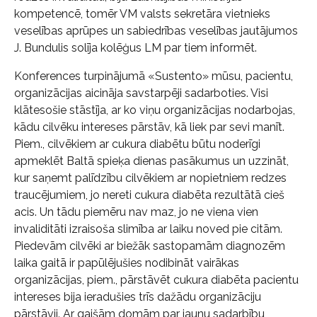
kompetencē, tomēr VM valsts sekretāra vietnieks
veselības aprūpes un sabiedrības veselības jautājumos
J. Bundulis solīja kolēģus LM par tiem informēt.
Konferences turpinājumā «Sustento» mūsu, pacientu,
organizācijas aicināja savstarpēji sadarboties. Visi
klātesošie stāstīja, ar ko viņu organizācijas nodarbojas,
kādu cilvēku intereses pārstāv, kā liek par sevi manīt.
Piem., cilvēkiem ar cukura diabētu būtu noderīgi
apmeklēt Baltā spieķa dienas pasākumus un uzzināt,
kur saņemt palīdzību cilvēkiem ar nopietniem redzes
traucējumiem, jo nereti cukura diabēta rezultātā cieš
acis. Un tādu piemēru nav maz, jo ne viena vien
invaliditāti izraisoša slimība ar laiku noved pie citām.
Piedevām cilvēki ar biežāk sastopamām diagnozēm
laika gaitā ir papūlējušies nodibināt vairākas
organizācijas, piem., pārstāvēt cukura diabēta pacientu
intereses bija ieradušies trīs dažādu organizāciju
pārstāvji. Ar gaišām domām par jaunu sadarbību