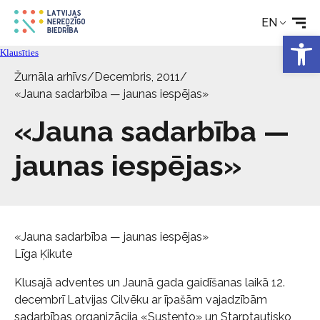
Technical aids
EN
Open 
News
Klausīties
Žurnāla arhīvs
/
Decembris, 2011
/
Services
«Jauna sadarbība — jaunas iespējas»
«Jauna sadarbība —
About the Society
jaunas iespējas»
Contact
«Jauna sadarbība — jaunas iespējas»
Līga Ķikute
Klusajā adventes un Jaunā gada gaidīšanas laikā 12.
decembrī Latvijas Cilvēku ar īpašām vajadzībām
sadarbības organizācija «Sustento» un Starptautisko