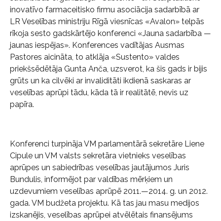
inovatīvo farmaceitisko firmu asociācija sadarbībā ar
LR Veselības ministriju Rīgā viesnīcas «Avalon» telpās
rīkoja sesto gadskārtējo konferenci «Jauna sadarbība —
jaunas iespējas». Konferences vadītājas Ausmas
Pastores aicināta, to atklāja «Sustento» valdes
priekšsēdētāja Gunta Anča, uzsverot, ka šis gads ir bijis
grūts un ka cilvēki ar invaliditāti ikdienā saskaras ar
veselības aprūpi tādu, kāda tā ir realitātē, nevis uz
papīra.
Konferenci turpināja VM parlamentārā sekretāre Liene
Cipule un VM valsts sekretāra vietnieks veselības
aprūpes un sabiedrības veselības jautājumos Juris
Bundulis, informējot par valdības mērķiem un
uzdevumiem veselības aprūpē 2011.—2014. g. un 2012.
gada. VM budžeta projektu. Kā tas jau masu medijos
izskanējis, veselības aprūpei atvēlētais finansējums