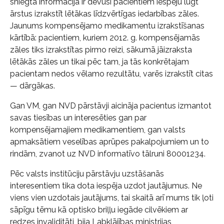
sniegtā informācija ir devusi pacientiem iespēju lūgt
ārstus izrakstīt lētākas līdzvērtīgas iedarbības zāles.
Jaunums kompensējamo medikamentu izrakstīšanas
kārtībā: pacientiem, kuriem 2012. g. kompensējamās
zāles tiks izrakstītas pirmo reizi, sākumā jāizraksta
lētākās zāles un tikai pēc tam, ja tās konkrētajam
pacientam nedos vēlamo rezultātu, varēs izrakstīt citas
— dārgākas.
Gan VM, gan NVD pārstāvji aicināja pacientus izmantot
savas tiesības un interesēties gan par
kompensējamajiem medikamentiem, gan valsts
apmaksātiem veselības aprūpes pakalpojumiem un to
rindām, zvanot uz NVD informatīvo tālruni 80001234.
Pēc valsts institūciju pārstāvju uzstāšanās
interesentiem tika dota iespēja uzdot jautājumus. Ne
viens vien uzdotais jautājums, tai skaitā arī mums tik ļoti
sāpīgu tēmu kā optisko briļļu iegāde cilvēkiem ar
redzes invaliditāti, bija Labklājības ministrijas