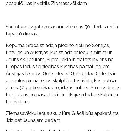
pasaulē, kas ir veltīts Ziemassvētkiem.
Skulptūras izgatavošanai ir iztērētas 50 t ledus un tā
tapa 10 dienās.
Kopumā Grācā strādāja pieci tēlnieki no Somijas,
Latvijas un Austrijas, kuri strādā ar ledu, smiltīm un
uguns skulptūrām. Šī pro-jekta iniciators ir viens no
Eiropas ledus tēlniecības kustības pamatlicējiem,
Austrijas tēlnieks Gerts Hēdls (Gert J. Hodl). Hēdls ir
pasaules pirmā ledus skulptūru festivāla, kas notika
pirms 30 gadiem Saporo, idejas autors. Arī mūsdienās
tas ir viens no pasaulē zināmākajiem ledus skulptūru
festivāliem.
Ziemassvētku ledus skulptūra Grācā būs apskatāma
līdz pat Jaunajam gadam.