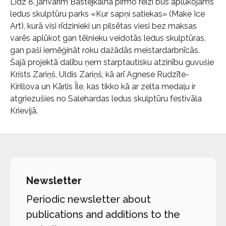
Līdz 8. janvārim Bastejkalnā pirmo reizi būs aplūkojams
ledus skulptūru parks «Kur sapņi satiekas» (Make Ice
Art), kurā visi rīdzinieki un pilsētas viesi bez maksas
varēs aplūkot gan tēlnieku veidotās ledus skulptūras,
gan paši iemēģināt roku dažādās meistardarbnīcās.
Šajā projektā dalību ņem starptautisku atzinību guvušie
Krists Zariņš, Uldis Zariņš, kā arī Agnese Rudzīte-
Kirillova un Kārlis Īle, kas tikko kā ar zelta medaļu ir
atgriezušies no Salehardas ledus skulptūru festivāla
Krievijā.
Newsletter
Periodic newsletter about
publications and additions to the