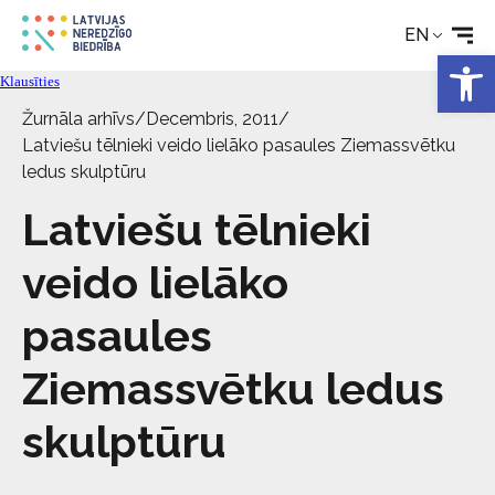
EN
Open 
Technical aids
Klausīties
Žurnāla arhīvs
/
Decembris, 2011
/
News
Latviešu tēlnieki veido lielāko pasaules Ziemassvētku
ledus skulptūru
Services
Latviešu tēlnieki
veido lielāko
About the Society
pasaules
Contact
Ziemassvētku ledus
skulptūru