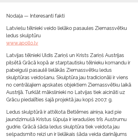
Nodaļa — Interesanti fakti
Latviešu tēlnieki veido lielāko pasaules Ziemassvētku
ledus skulptūru
www.apollo.lv
Latvijas tēlnieki Uldis Zariņš un Krists Zariņš Austrijas
pilsētā Grācā kopā ar starptautisku tēlnieku komandu ir
pabeiguši pasaulē lielākās Ziemassvētku ledus
skulptūras veidošanu. Skulptūra jau tradicionāli ir viens
no centrālajiem apskates objektiem Ziemassvētku laikā
Austrijā. Turklāt mākslinieki no Latvijas tiek aicināti uz
Grācu piedalīties šajā projektā jau kopš 2007. g.
Ledus skulptūrā ir attēlota Betlēmes ainiņa, kad pie
jaundzimušā Kristus šūpuļa ir ieradušies trīs Austrumu
gudrie. Grācā šāda ledus skulptūra tiek veidota jau
sešpadsmito reizi un ir lielākais šāda veida darinājums