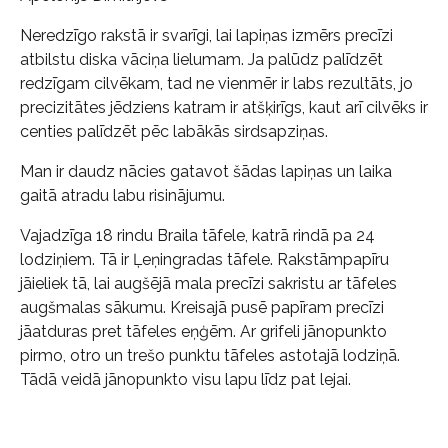
Neredzīgo rakstā ir svarīgi, lai lapiņas izmērs precīzi
atbilstu diska vāciņa lielumam. Ja palūdz palīdzēt
redzīgam cilvēkam, tad ne vienmēr ir labs rezultāts, jo
precizitātes jēdziens katram ir atšķirīgs, kaut arī cilvēks ir
centies palīdzēt pēc labākās sirdsapziņas.
Man ir daudz nācies gatavot šādas lapiņas un laika
gaitā atradu labu risinājumu.
Vajadzīga 18 rindu Braila tāfele, katrā rindā pa 24
lodziņiem. Tā ir Ļeņingradas tāfele. Rakstāmpapīru
jāieliek tā, lai augšējā mala precīzi sakristu ar tāfeles
augšmalas sākumu. Kreisajā pusē papīram precīzi
jāatduras pret tāfeles eņģēm. Ar grifeli jānopunkto
pirmo, otro un trešo punktu tāfeles astotajā lodziņā.
Tādā veidā jānopunkto visu lapu līdz pat lejai.