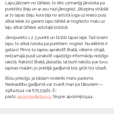
Lapu jāizņem no tāfeles, to lēni, uzmanīgi jānoloka pa
punktēto līniju un ar asu nazi jānogriež. Jāturpina strādāt
ar to lapas daļu, kura bija no astotā loga uz kreiso pusi,
atkal ieliek šo gareno lapu tāfelē ar nogriezto malu uz
leju, atkal tāfeles astotajā lodziņā.
Jānopunkto 1 2 3 punkti un tā līdz lapas lejai. Tad izņem
lapu, to atkal noloka pa punktiem, nogriež. Nu ieliktnis ir
gatavs! Pirms šo lapiņu aprakstīt Brailā, vēlams otrajā,
redzamajā pusē uzrakstīt vajadzīgo informāciju redzīgo
rakstā. Rakstot Brailā, jāskatās, lai burti nebūtu par tuvu
lapiņas malām, jo pretējā gadījumā būs grūti tos izlasīt.
Būšu priecīgs, ja kādam noderēs mans padoms.
Neskaidrību gadījumā var zvanīt man pa tālruņiem —
29842544 vai 67533961. E-
pasts:
apolonijs@inbox.lv
Skype: apolonijs1944.