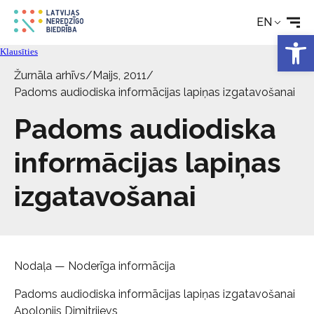
Rehabilitation
EN
Open 
Technical aids
Klausīties
Žurnāla arhīvs
/
Maijs, 2011
/
Padoms audiodiska informācijas lapiņas izgatavošanai
News
Padoms audiodiska
Services
informācijas lapiņas
About the Society
izgatavošanai
Contact
Nodaļa — Noderīga informācija
Padoms audiodiska informācijas lapiņas izgatavošanai
Apolonijs Dimitrijevs