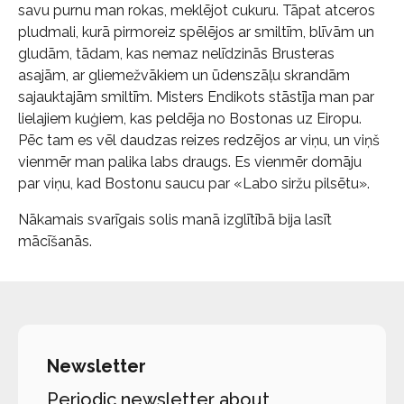
savu purnu man rokas, meklējot cukuru. Tāpat atceros
pludmali, kurā pirmoreiz spēlējos ar smiltīm, blīvām un
gludām, tādam, kas nemaz nelīdzinās Brusteras
asajām, ar gliemežvākiem un ūdenszāļu skrandām
sajauktajām smiltīm. Misters Endikots stāstīja man par
lielajiem kuģiem, kas peldēja no Bostonas uz Eiropu.
Pēc tam es vēl daudzas reizes redzējos ar viņu, un viņš
vienmēr man palika labs draugs. Es vienmēr domāju
par viņu, kad Bostonu saucu par «Labo siržu pilsētu».
Nākamais svarīgais solis manā izglītībā bija lasīt
mācīšanās.
Newsletter
Periodic newsletter about