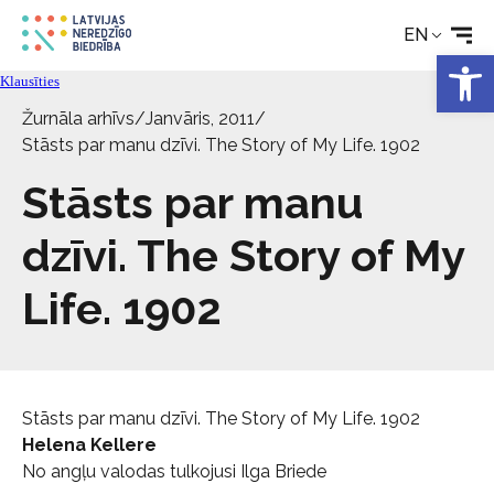
News
EN
Open 
Klausīties
Services
Žurnāla arhīvs
/
Janvāris, 2011
/
Stāsts par manu dzīvi. The Story of My Life. 1902
About the Society
Stāsts par manu
dzīvi. The Story of My
Contact
Life. 1902
Stāsts par manu dzīvi. The Story of My Life. 1902
Helena Kellere
No angļu valodas tulkojusi Ilga Briede