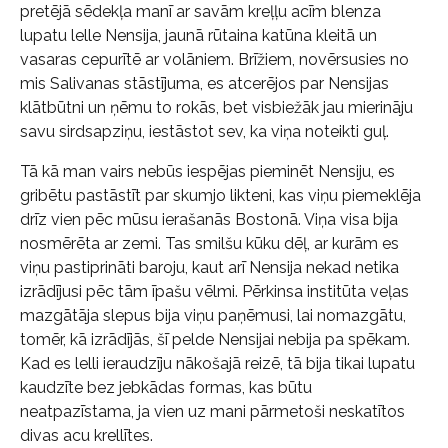
pretējā sēdekļa manī ar savām kreļļu acīm blenza
lupatu lelle Nensija, jaunā rūtaina katūna kleitā un
vasaras cepurītē ar volāniem. Brīžiem, novērsusies no
mis Salivanas stāstījuma, es atcerējos par Nensijas
klātbūtni un ņēmu to rokās, bet visbiežāk jau mierināju
savu sirdsapziņu, iestāstot sev, ka viņa noteikti guļ.
Tā kā man vairs nebūs iespējas pieminēt Nensiju, es
gribētu pastāstīt par skumjo likteni, kas viņu piemeklēja
drīz vien pēc mūsu ierašanās Bostonā. Viņa visa bija
nosmērēta ar zemi. Tas smilšu kūku dēļ, ar kurām es
viņu pastiprināti baroju, kaut arī Nensija nekad netika
izrādījusi pēc tām īpašu vēlmi. Pērkinsa institūta veļas
mazgātāja slepus bija viņu paņēmusi, lai nomazgātu,
tomēr, kā izrādījās, šī pelde Nensijai nebija pa spēkam.
Kad es lelli ieraudzīju nākošajā reizē, tā bija tikai lupatu
kaudzīte bez jebkādas formas, kas būtu
neatpazīstama, ja vien uz mani pārmetoši neskatītos
divas acu krellītes.