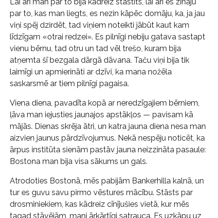
Lai arī man par to bija kādreiz stāstīts, lai arī es zināju
par to, kas man liegts, es nezin kāpēc domāju, ka, ja jau
viņi spēj dzirdēt, tad viņiem noteikti jābūt kaut kam
līdzīgam «otrai redzei». Es pilnīgi nebiju gatava sastapt
vienu bērnu, tad otru un tad vēl trešo, kuram bija
atņemta šī bezgala dārgā dāvana. Taču viņi bija tik
laimīgi un apmierināti ar dzīvi, ka mana nožēla
saskarsmē ar tiem pilnīgi pagaisa.
Viena diena, pavadīta kopā ar neredzīgajiem bērniem,
ļāva man iejusties jaunajos apstākļos — pavisam kā
mājās. Dienas skrēja ātri, un katra jauna diena nesa man
aizvien jaunus pārdzīvojumus. Nekā nespēju noticēt, ka
ārpus institūta sienām pastāv jauna neizzināta pasaule:
Bostona man bija visa sākums un gals.
Atrodoties Bostonā, mēs pabijām Bankerhilla kalnā, un
tur es guvu savu pirmo vēstures mācību. Stāsts par
drosminiekiem, kas kādreiz cīnījušies vietā, kur mēs
tagad stāvējām, mani ārkārtīgi satrauca. Es uzkāpu uz