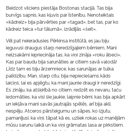
Beidzot vilciens piestāja Bostonas stacijā. Tas bija
burvīgs sapnis, kas kļuvis par īstenību. Nenoteiktais
«kādreiz» bija pārvērties par «tagad», bet tas, par ko
kādreiz teica «tur tālumā», izrādījās «šeit».
Vēl pat neieradusies Pērkinsa institūtā, es jau biju
ieguvusi draugus starp neredzīgajiem bērniem. Mani
neizsakāmi iepriecināja tas, ka viņi zināja «roku ābeci».
Kas par baudu bija sarunāties ar citiem savā valodā!
Līdz tam es biju ārzemniece, kas sarunājas ar tulka
palīdzību. Man, starp citu, bija nepieciešams kāds
laiciņš, lai es apjēgtu, ka mani jaunie draugi ir neredzīgi.
Es zināju, ka atšķirībā no citiem, redzēt es nevaru, taču
iedomāties, ka visi šie jaukie, laipnie bērni, kas bija apkārt
un iekļāva mani savās jautrajās spēlēs, arī bija akli,
nespēju. Atceros pārsteigumu un sāpes, ko izjutu,
pamanījusi, ka viņi, tāpat kā es, uzliek rokas uz manējām
mūsu sarunu laikā un ka viņi grāmatas lasa ar pirkstiem.