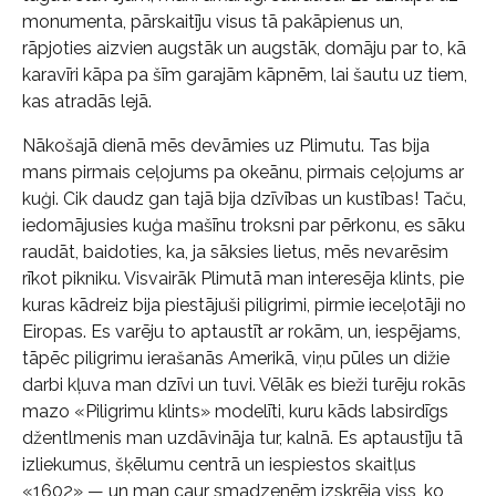
monumenta, pārskaitīju visus tā pakāpienus un,
rāpjoties aizvien augstāk un augstāk, domāju par to, kā
karavīri kāpa pa šīm garajām kāpnēm, lai šautu uz tiem,
kas atradās lejā.
Nākošajā dienā mēs devāmies uz Plimutu. Tas bija
mans pirmais ceļojums pa okeānu, pirmais ceļojums ar
kuģi. Cik daudz gan tajā bija dzīvības un kustības! Taču,
iedomājusies kuģa mašīnu troksni par pērkonu, es sāku
raudāt, baidoties, ka, ja sāksies lietus, mēs nevarēsim
rīkot pikniku. Visvairāk Plimutā man interesēja klints, pie
kuras kādreiz bija piestājuši piligrimi, pirmie ieceļotāji no
Eiropas. Es varēju to aptaustīt ar rokām, un, iespējams,
tāpēc piligrimu ierašanās Amerikā, viņu pūles un dižie
darbi kļuva man dzīvi un tuvi. Vēlāk es bieži turēju rokās
mazo «Piligrimu klints» modelīti, kuru kāds labsirdīgs
džentlmenis man uzdāvināja tur, kalnā. Es aptaustīju tā
izliekumus, šķēlumu centrā un iespiestos skaitļus
«1602» — un man caur smadzenēm izskrēja viss, ko