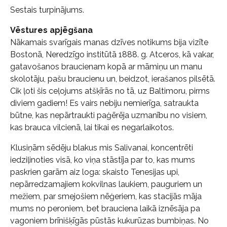
Sestais turpinājums.
Vēstures apjēgšana
Nākamais svarīgais manas dzīves notikums bija vizīte
Bostonā, Neredzīgo institūtā 1888. g. Atceros, kā vakar,
gatavošanos braucienam kopā ar māmiņu un manu
skolotāju, pašu braucienu un, beidzot, ierašanos pilsētā.
Cik ļoti šis ceļojums atšķīrās no tā, uz Baltimoru, pirms
diviem gadiem! Es vairs nebiju nemierīga, satraukta
būtne, kas nepārtraukti paģērēja uzmanību no visiem,
kas brauca vilcienā, lai tikai es negarlaikotos.
Klusiņām sēdēju blakus mis Salivanai, koncentrēti
iedziļinoties visā, ko viņa stāstīja par to, kas mums
paskrien garām aiz loga: skaisto Tenesijas upi,
nepārredzamajiem kokvilnas laukiem, pauguriem un
mežiem, par smejošiem nēģeriem, kas stacijās māja
mums no peroniem, bet brauciena laikā iznēsāja pa
vagoniem brīnišķīgās pūstās kukurūzas bumbiņas. No