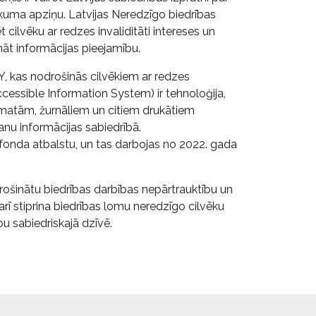
iskuma apziņu. Latvijas Neredzīgo biedrības
 cilvēku ar redzes invaliditāti intereses un
nāt informācijas pieejamību.
SY, kas nodrošinās cilvēkiem ar redzes
ccessible Information System) ir tehnoloģija,
āmatām, žurnāliem un citiem drukātiem
šanu informācijas sabiedrībā.
u fonda atbalstu, un tas darbojas no 2022. gada
nodrošinātu biedrības darbības nepārtrauktību un
e arī stiprina biedrības lomu neredzīgo cilvēku
bu sabiedriskajā dzīvē.