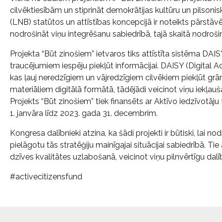
cilvēktiesībām un stiprināt demokrātijas kultūru un pilson
(LNB) statūtos un attīstības koncepcijā ir noteikts pārstāvēt
nodrošināt viņu integrēšanu sabiedrībā, tajā skaitā nodroši
Projekta “Būt zinošiem” ietvaros tiks attīstīta sistēma DAI
traucējumiem iespēju piekļūt informācijai. DAISY (Digital A
kas ļauj neredzīgiem un vājredzīgiem cilvēkiem piekļūt gr
materiāliem digitālā formātā, tādējādi veicinot viņu iekļau
Projekts “Būt zinošiem” tiek finansēts ar Aktīvo iedzīvotāj
1. janvāra līdz 2023. gada 31. decembrim.
Kongresa dalībnieki atzina, ka šādi projekti ir būtiski, lai 
pielāgotu tās stratēģiju mainīgajai situācijai sabiedrībā. Ti
dzīves kvalitātes uzlabošanā, veicinot viņu pilnvērtīgu dalī
#activecitizensfund