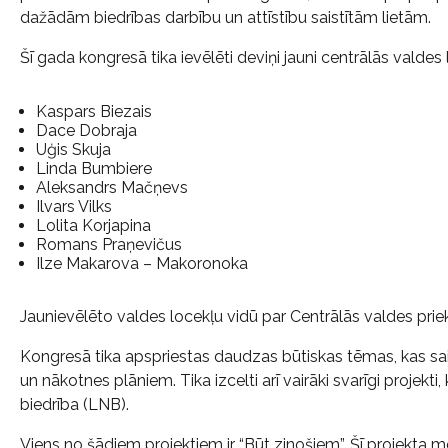
dažādām biedrības darbību un attīstību saistītām lietām.
Šī gada kongresā tika ievēlēti deviņi jauni centrālās valdes l
Kaspars Biezais
Dace Dobraja
Uģis Skuja
Linda Bumbiere
Aleksandrs Mačņevs
Ilvars Vilks
Lolita Korjapina
Romans Praņevičus
Ilze Makarova – Makoronoka
Jaunievēlēto valdes locekļu vidū par Centrālās valdes priek
Kongresā tika apspriestas daudzas būtiskas tēmas, kas sai
un nākotnes plāniem. Tika izcelti arī vairāki svarīgi projekti,
biedrība (LNB).
Viens no šādiem projektiem ir “Būt zinošiem”. Šī projekta mēr