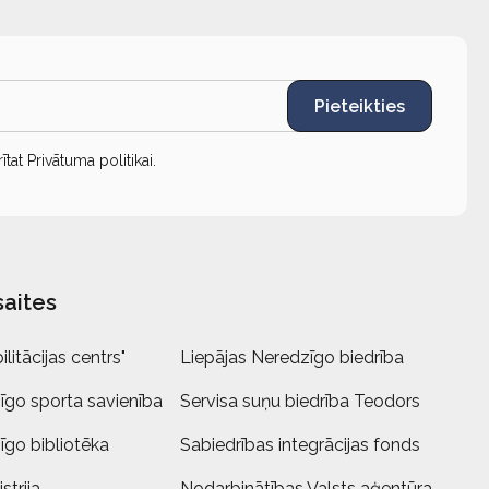
Pieteikties
rītat
Privātuma politikai
.
saites
litācijas centrs"
Liepājas Neredzīgo biedrība
īgo sporta savienība
Servisa suņu biedrība Teodors
īgo bibliotēka
Sabiedrības integrācijas fonds
strija
Nodarbinātības Valsts aģentūra