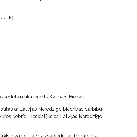
ocekļi:
šsēdētāju tika iecelts Kaspars Biezais.
stītas ar Latvijas Neredzīgo biedrības darbību
 kuros šobrīd ir iesaistījusies Latvijas Neredzīgo
ķis ir vairot Latvijas sabiedrības izpratni par