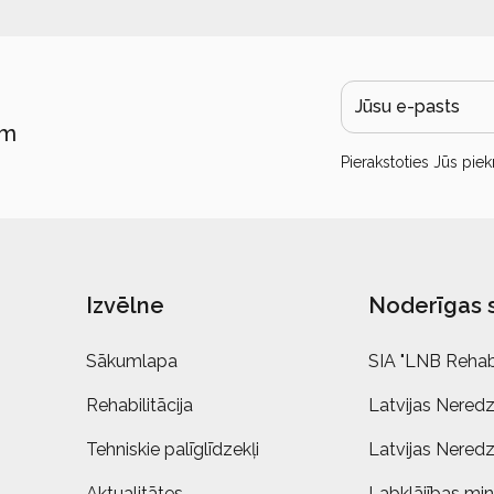
ām
Pierakstoties Jūs piek
Izvēlne
Noderīgas 
Sākumlapa
SIA "LNB Rehabi
Rehabilitācija
Latvijas Neredz
Tehniskie palīglīdzekļi
Latvijas Neredz
Aktualitātes
Labklājības mini