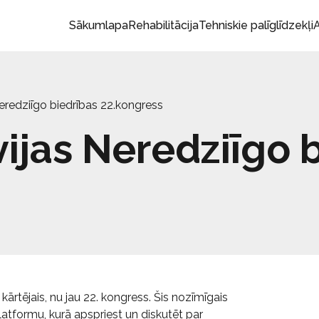
Sākumlapa
Rehabilitācija
Tehniskie palīglīdzekļi
A
Neredziīgo biedrības 22.kongress
vijas Neredziīgo 
ārtējais, nu jau 22. kongress. Šis nozīmīgais
latformu, kurā apspriest un diskutēt par