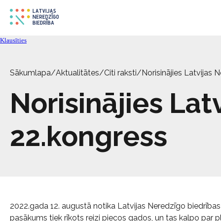
Klausīties
Sākumlapa
/
Aktualitātes
/
Citi raksti
/
Norisinājies Latvijas 
Norisinājies Lat
22.kongress
2022.gada 12. augustā notika Latvijas Neredzīgo biedrības k
pasākums tiek rīkots reizi piecos gados, un tas kalpo par p