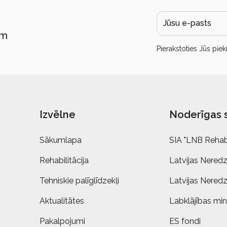
ām
Pierakstoties Jūs piek
Izvēlne
Noderīgas 
Sākumlapa
SIA "LNB Rehabi
Rehabilitācija
Latvijas Neredz
Tehniskie palīglīdzekļi
Latvijas Neredz
Aktualitātes
Labklājības mini
Pakalpojumi
ES fondi