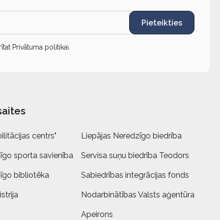
Pieteikties
rītat
Privātuma politikai
.
saites
litācijas centrs"
Liepājas Neredzīgo biedrība
īgo sporta savienība
Servisa suņu biedrība Teodors
īgo bibliotēka
Sabiedrības integrācijas fonds
strija
Nodarbinātības Valsts aģentūra
Apeirons