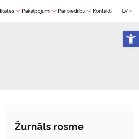
litātes
Pakalpojumi
Par biedrību
Kontakti
LV
Open 
Žurnāls rosme