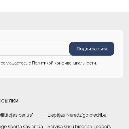
Подписаться
ы соглашаетесь с
Политикой конфиденциальности
.
ссылки
litācijas centrs"
Liepājas Neredzīgo biedrība
īgo sporta savienība
Servisa suņu biedrība Teodors