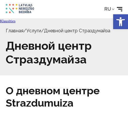
RU
Откры
Новости
Klausīties
Главная
/
Услуги
/
Дневной центр Страздумайза
Услуги
Дневной центр
Об Обществе
Страздумайза
Свяжитесь с
О дневном центре
Strazdumuiza