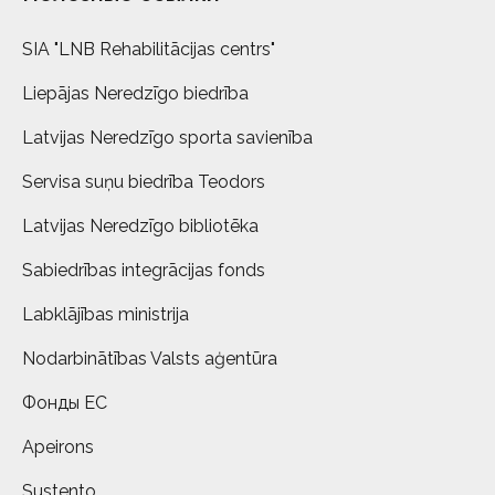
SIA "LNB Rehabilitācijas centrs"
Liepājas Neredzīgo biedrība
Latvijas Neredzīgo sporta savienība
Servisa suņu biedrība Teodors
Latvijas Neredzīgo bibliotēka
Sabiedrības integrācijas fonds
Labklājības ministrija
Nodarbinātības Valsts aģentūra
Фонды ЕС
Apeirons
Sustento