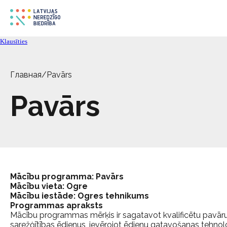
Klausīties
Главная
/
Pavārs
Pavārs
Mācību programma: Pavārs
Mācību vieta: Ogre
Mācību iestāde: Ogres tehnikums
Programmas apraksts
Mācību programmas mērķis ir sagatavot kvalificētu pavār
sarežģītības ēdienus, ievērojot ēdienu gatavošanas tehn