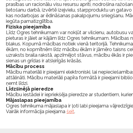
prasības un racionālu visu resursu apriti, nodrošina ražo
lietošanu darbā, izvērtē izejvielu, starpproduktu un gatav
kas nodarbojas ar ēdināšanas pakalpojumu sniegšanu. Mācīb
iegūta pamatizglītība.
Fiziska pieejamība
Līdz Ogres tehnikumam var nokļūt ar vilcienu, autobusu va
pieturas ir jāiet ar kājām līdz Ogres tehnikumam. Mācības n
blakus. Kopumā mācības notiek vienā teritorijā. Tehnikum
ēkām, no kopmītnēm līdz mācību ēkām ir jāmēro taisns ceļš
uzraksts braila rakstā, apzīmējot stāvus, mācību ēkās ir piee
sienas un grīdas ir atšķirīgās krāsās.
Mācību process
Mācību materiāli ir pieejami elektroniski, lai nepieciešam
attālināti. Mācību materiāli papīra formātā ir pieejami biblio
ņemt līdzi.
Līdzšinējā pieredze
Mācību iestādei ir iepriekšēja pieredze ar studentiem, kuriem
Mājaslapas pieejamība
Ogres tehnikuma mājaslapa ir ļoti labi pieejama vājredzīgi
Vairāk informācija pieejama
šeit
.