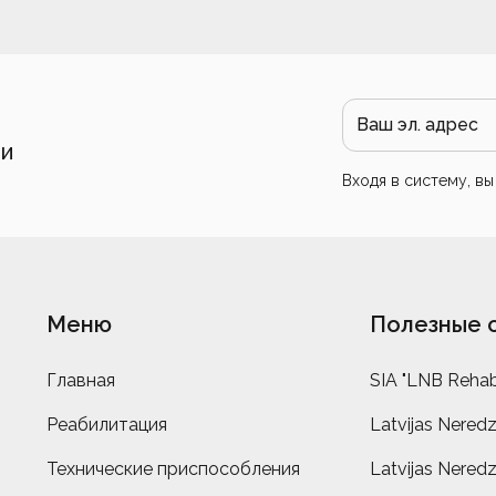
 и
Входя в систему, в
Меню
Полезные 
Главная
SIA "LNB Rehabi
Реабилитация
Latvijas Neredz
Технические приспособления
Latvijas Neredz