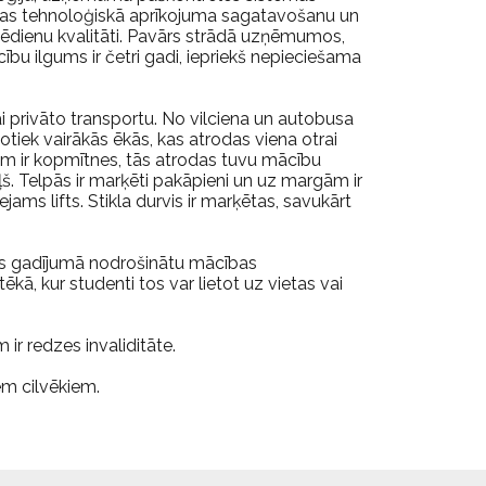
šanas tehnoloģiskā aprīkojuma sagatavošanu un
o ēdienu kvalitāti. Pavārs strādā uzņēmumos,
u ilgums ir četri gadi, iepriekš nepieciešama
i privāto transportu. No vilciena un autobusa
otiek vairākās ēkās, kas atrodas viena otrai
am ir kopmītnes, tās atrodas tuvu mācību
. Telpās ir marķēti pakāpieni un uz margām ir
jams lifts. Stikla durvis ir marķētas, savukārt
ības gadījumā nodrošinātu mācības
tēkā, kur studenti tos var lietot uz vietas vai
 ir redzes invaliditāte.
em cilvēkiem.