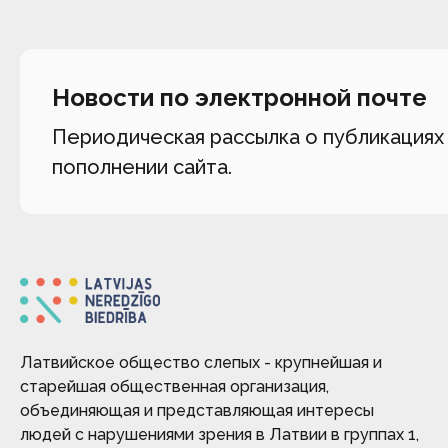
Новости по электронной почте
Периодическая рассылка о публикациях
пополнении сайта.
Латвийское общество слепых - крупнейшая и
старейшая общественная организация,
объединяющая и представляющая интересы
людей с нарушениями зрения в Латвии в группах 1,