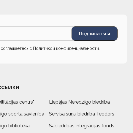
Подписаться
ы соглашаетесь с
Политикой конфиденциальности
.
ссылки
litācijas centrs"
Liepājas Neredzīgo biedrība
īgo sporta savienība
Servisa suņu biedrība Teodors
īgo bibliotēka
Sabiedrības integrācijas fonds