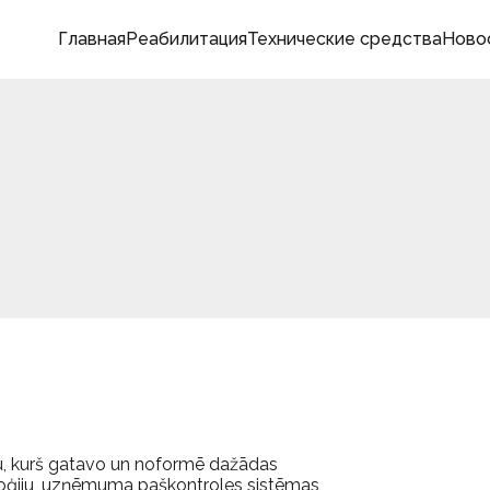
Главная
Реабилитация
Технические средства
Ново
u, kurš gatavo un noformē dažādas
oloģiju, uzņēmuma paškontroles sistēmas