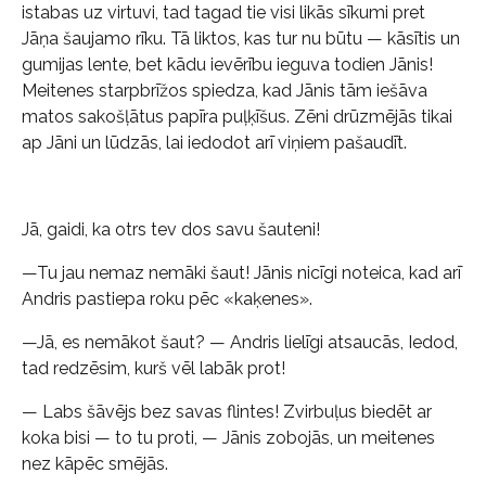
istabas uz virtuvi, tad tagad tie visi likās sīkumi pret
Jāņa šaujamo rīku. Tā liktos, kas tur nu būtu — kāsītis un
gumijas lente, bet kādu ievērību ieguva todien Jānis!
Meitenes starpbrīžos spiedza, kad Jānis tām iešāva
matos sakošļātus papīra puļķīšus. Zēni drūzmējās tikai
ap Jāni un lūdzās, lai iedodot arī viņiem pašaudīt.
Jā, gaidi, ka otrs tev dos savu šauteni!
—Tu jau nemaz nemāki šaut! Jānis nicīgi noteica, kad arī
Andris pastiepa roku pēc «kaķenes».
—Jā, es nemākot šaut? — Andris lielīgi atsaucās, Iedod,
tad redzēsim, kurš vēl labāk prot!
— Labs šāvējs bez savas flintes! Zvirbuļus biedēt ar
koka bisi — to tu proti, — Jānis zobojās, un meitenes
nez kāpēc smējās.