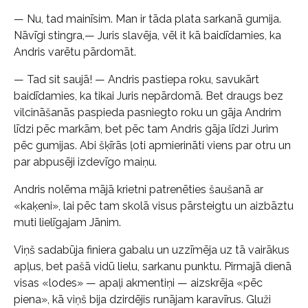
— Nu, tad mainīsim. Man ir tāda plata sarkanā gumija.
Nāvīgi stingra,— Juris slavēja, vēl it kā baidīdamies, ka
Andris varētu pārdomāt.
— Tad sit saujā! — Andris pastiepa roku, savukārt
baidīdamies, ka tikai Juris nepārdomā. Bet draugs bez
vilcināšanās paspieda pasniegto roku un gāja Andrim
līdzi pēc markām, bet pēc tam Andris gāja līdzi Jurim
pēc gumijas. Abi šķīrās ļoti apmierināti viens par otru un
par abpusēji izdevīgo maiņu.
Andris nolēma mājā krietni patrenēties šaušanā ar
«kaķeni», lai pēc tam skolā visus pārsteigtu un aizbāztu
muti lielīgajam Jānim.
Viņš sadabūja finiera gabalu un uzzīmēja uz tā vairākus
apļus, bet pašā vidū lielu, sarkanu punktu. Pirmajā dienā
visas «lodes» — apaļi akmentiņi — aizskrēja «pēc
piena», kā viņš bija dzirdējis runājam karavīrus. Gluži