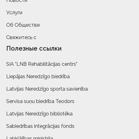
Новости
Услуги
Об Обществе
Свяжитесь с
Полезные ссылки
SIA "LNB Rehabilitācijas centrs"
Liepājas Neredzīgo biedrība
Latvijas Neredzīgo sporta savienība
Servisa suņu biedrība Teodors
Latvijas Neredzīgo bibliotēka
Sabiedrības integrācijas fonds
Labklājības ministrija