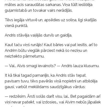
mātes acis saraudātas sarkanas. Viņa tūlīt ieslīdēja
guļamistabā un tovakar vairs nerādījās.
Tēvs iegāja virtuvē un, apsēdies uz soliņa, ilgi skatījās
vienā punktā.
Andris stāvēja vaļējās durvīs un gaidīja.
Kaut taču viņš runājis! Kaut bāries vai pat iesitis, arī to
Andrim būtu vieglāk pārciest nekā šo neziņu un
neizteikto pārmetumu.
— Vai… Alvis smagi ievainots? — Andris lauza klusumu.
It kā tikai tagad pamanījis, ka Andris stāv tepat,
pavisam tuvu, tēvs pavērās viņā nopietni un atbildēja
gausi, varbūt meklēdams saudzīgākus vārdus:
— redzēsim. Ārsti solās darīt visu, lai… Bet pagaidām arī
viņi nevar pateikt, vai izdosies… vai Alvim nebūs jāpaliek