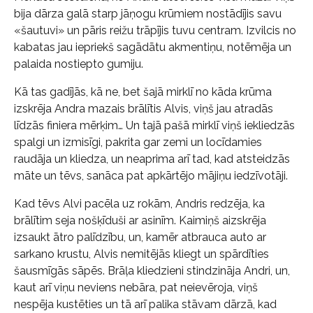
bija dārza galā starp jāņogu krūmiem nostādījis savu
«šautuvi» un pāris reižu trāpījis tuvu centram. Izvilcis no
kabatas jau iepriekš sagādātu akmentiņu, notēmēja un
palaida nostiepto gumiju.
Kā tas gadījās, kā ne, bet šajā mirklī no kāda krūma
izskrēja Andra mazais brālītis Alvis, viņš jau atradās
līdzās finiera mērķim… Un tajā pašā mirklī viņš iekliedzās
spalgi un izmisīgi, pakrita gar zemi un locīdamies
raudāja un kliedza, un neaprima arī tad, kad atsteidzās
māte un tēvs, sanāca pat apkārtējo mājiņu iedzīvotāji.
Kad tēvs Alvi pacēla uz rokām, Andris redzēja, ka
brālītim seja nošķīduši ar asinīm. Kaimiņš aizskrēja
izsaukt ātro palīdzību, un, kamēr atbrauca auto ar
sarkano krustu, Alvis nemitējās kliegt un spārdīties
šausmīgās sāpēs. Brāļa kliedzieni stindzināja Andri, un,
kaut arī viņu neviens nebāra, pat neievēroja, viņš
nespēja kustēties un tā arī palika stāvam dārzā, kad