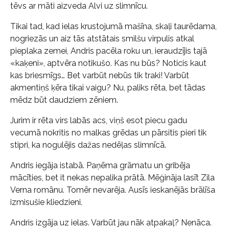
tēvs ar māti aizveda Alvi uz slimnīcu.
Tikai tad, kad ielas krustojumā mašīna, skaļi taurēdama,
nogriezās un aiz tās atstātais smilšu virpulis atkal
pieplaka zemei, Andris pacēla roku un, ieraudzījis tajā
«kaķeni», aptvēra notikušo. Kas nu būs? Noticis kaut
kas briesmīgs… Bet varbūt nebūs tik traki! Varbūt
akmentiņš ķēra tikai vaigu? Nu, paliks rēta, bet tādas
mēdz būt daudziem zēniem.
Jurim ir rēta virs labās acs, viņš esot piecu gadu
vecumā nokritis no malkas grēdas un pārsitis pieri tik
stipri, ka nogulējis dažas nedēļas slimnīcā.
Andris iegāja istabā. Paņēma grāmatu un gribēja
mācīties, bet it nekas nepalika prātā. Mēģināja lasīt Zila
Verna romānu. Tomēr nevarēja. Ausīs ieskanējās brālīša
izmisušie kliedzieni.
Andris izgāja uz ielas. Varbūt jau nāk atpakaļ? Nenāca.