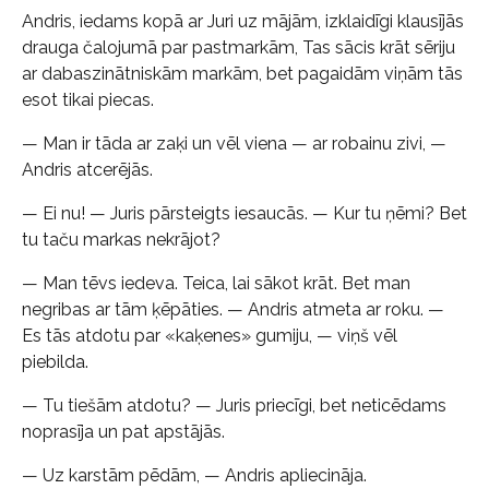
Andris, iedams kopā ar Juri uz mājām, izklaidīgi klausījās
drauga čalojumā par pastmarkām, Tas sācis krāt sēriju
ar dabaszinātniskām markām, bet pagaidām viņām tās
esot tikai piecas.
— Man ir tāda ar zaķi un vēl viena — ar robainu zivi, —
Andris atcerējās.
— Ei nu! — Juris pārsteigts iesaucās. — Kur tu ņēmi? Bet
tu taču markas nekrājot?
— Man tēvs iedeva. Teica, lai sākot krāt. Bet man
negribas ar tām ķēpāties. — Andris atmeta ar roku. —
Es tās atdotu par «kaķenes» gumiju, — viņš vēl
piebilda.
— Tu tiešām atdotu? — Juris priecīgi, bet neticēdams
noprasīja un pat apstājās.
— Uz karstām pēdām, — Andris apliecināja.