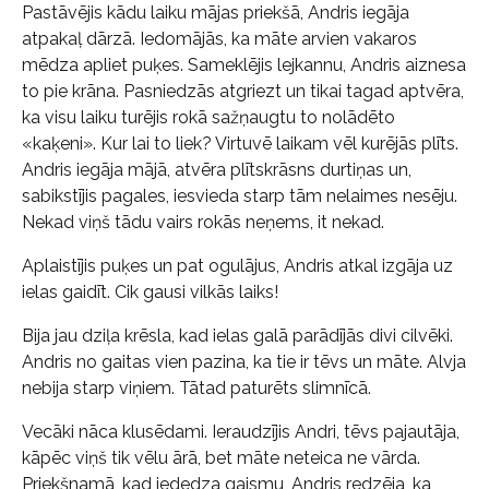
Pastāvējis kādu laiku mājas priekšā, Andris iegāja
atpakaļ dārzā. Iedomājās, ka māte arvien vakaros
mēdza apliet puķes. Sameklējis lejkannu, Andris aiznesa
to pie krāna. Pasniedzās atgriezt un tikai tagad aptvēra,
ka visu laiku turējis rokā sažņaugtu to nolādēto
«kaķeni». Kur lai to liek? Virtuvē laikam vēl kurējās plīts.
Andris iegāja mājā, atvēra plītskrāsns durtiņas un,
sabikstījis pagales, iesvieda starp tām nelaimes nesēju.
Nekad viņš tādu vairs rokās neņems, it nekad.
Aplaistījis puķes un pat ogulājus, Andris atkal izgāja uz
ielas gaidīt. Cik gausi vilkās laiks!
Bija jau dziļa krēsla, kad ielas galā parādījās divi cilvēki.
Andris no gaitas vien pazina, ka tie ir tēvs un māte. Alvja
nebija starp viņiem. Tātad paturēts slimnīcā.
Vecāki nāca klusēdami. Ieraudzījis Andri, tēvs pajautāja,
kāpēc viņš tik vēlu ārā, bet māte neteica ne vārda.
Priekšnamā, kad iededza gaismu, Andris redzēja, ka