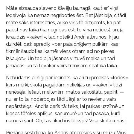
Māte aizsauca slaveno šāvēju launagā, kaut arī viņš
iegalvoja, ka nemaz negriboties ēst. Bet jāiet bija, citādi
māte sāks interesēties, ar ko viņš tā aizņemts, ka pat
paēst nav laika (ka negribas ēst, to viņa neticēs), un, ja
ieraudzīs «kaķeni», tad noteikti Andri atbruņos. Ir jau
dzirdēti daži sprediķi «par palaidnīgiem puikām, kas
tikmēr šaudoties, kamēr viens otram aci no pieres
izšaujot». Un tad bija jāsanes virtuvē malka un tad
jāmācās, un tā tovakar vairs treniņam neatlika laika.
Nebūdams pilnīgi pārliecināts, ka arī turpmākās «lodes»
ķers mērķi, skolā pagaidām nelielījās un «kaķeni» līdzi
nenēsāja. Iešaut meitenēm matos sakošļātu papīrīti —
nu, ar to lai nodarbojas tādi Jāņi, ar to nevienu vairs
nepārsteigsi. Andris darīs tā: teiks, lai puikas uzzīmē uz
klases tāfeles aplīšus, sanumurē un tad pasaka, kurā
numurā šaut. Oh, tas tikai būs blīkšķis! Visa skola runās!
Pienāca sestdiena, ko Andris atcerēsies visu mūžu. Viņš