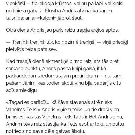
vienkārši — tie ielidoja krūmos, vai nu pa labi, vai kreisi
no finiera gabala. Klusībā Andris atzina, ka Jānim
taisnība: arī ar «kaķeni» jāprot šaut.
Otrā dienā Andris jau pāris reižu trāpīja ārējos apļos.
— Treniņš, treniņš, lūk, ko nozīmē treniņš! — viņš priecīgi
pietvīcis teica pats sev.
Kad trešajā dienā akmentiņš pirmo reizi atsitās pret
sarkano punktu, Andris pasita knipi gaisā, it kā
padraudēdams iedomātajam pretiniekam — nu, tam
pašam Jānim, kas todien skolā viņu bija padarījis citu
acīs smieklīgu.
«Tagad es parādīšu, kā šāva slavenais strēlnieks
Vilhelms Tells!» Andris viņiem teiks, un tie droši vien
brīnīsies, kas tas Vilhelms Tells tāds ir. Bet Andris zina,
Andrim tēvs reiz stāstīja, ka Tells esot ar loku un bultu
notriecis no sava dēla galvas ābolu.