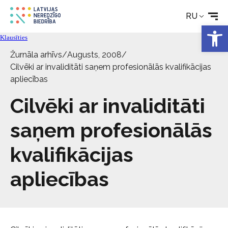
Реабилитация
RU
Откры
Технические средства
Klausīties
Žurnāla arhīvs
/
Augusts, 2008
/
Новости
Cilvēki ar invaliditāti saņem profesionālās kvalifikācijas
apliecības
Услуги
Cilvēki ar invaliditāti
saņem profesionālās
Об Обществе
kvalifikācijas
Свяжитесь с
apliecības