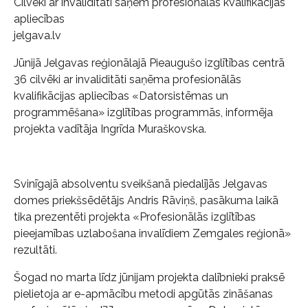
Cilvēki ar invaliditāti saņem profesionālās kvalifikācijas
apliecības
jelgava.lv
Jūnijā Jelgavas reģionālajā Pieaugušo izglītības centrā
36 cilvēki ar invaliditāti saņēma profesionālās
kvalifikācijas apliecības «Datorsistēmas un
programmēšana» izglītības programmās, informēja
projekta vadītāja Ingrīda Muraškovska.
Svinīgajā absolventu sveikšanā piedalījās Jelgavas
domes priekšsēdētājs Andris Rāviņš, pasākuma laikā
tika prezentēti projekta «Profesionālās izglītības
pieejamības uzlabošana invalīdiem Zemgales reģionā»
rezultāti.
Šogad no marta līdz jūnijam projekta dalībnieki praksē
pielietoja ar e-apmācību metodi apgūtās zināšanas