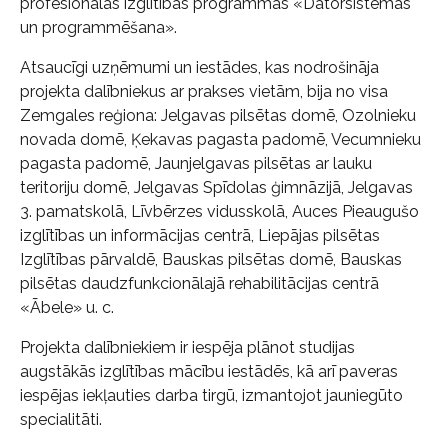
profesionālās izglītības programmās «Datorsistēmas
un programmēšana».
Atsaucīgi uzņēmumi un iestādes, kas nodrošināja
projekta dalībniekus ar prakses vietām, bija no visa
Zemgales reģiona: Jelgavas pilsētas domē, Ozolnieku
novada domē, Ķekavas pagasta padomē, Vecumnieku
pagasta padomē, Jaunjelgavas pilsētas ar lauku
teritoriju domē, Jelgavas Spīdolas ģimnāzijā, Jelgavas
3. pamatskolā, Līvbērzes vidusskolā, Auces Pieaugušo
izglītības un informācijas centrā, Liepājas pilsētas
Izglītības pārvaldē, Bauskas pilsētas domē, Bauskas
pilsētas daudzfunkcionālajā rehabilitācijas centrā
«Ābele» u. c.
Projekta dalībniekiem ir iespēja plānot studijas
augstākās izglītības mācību iestādēs, kā arī paveras
iespējas iekļauties darba tirgū, izmantojot jauniegūto
specialitāti.