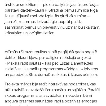
ārstēt ar smiekliem — pie darba ķērās jaunās profesijas
pārstāvji dakteri-klauni P. Stradiņa bērnu slimnīcā Rīgā.
Nu jau šī jaunā metode izplatās gluži kā slimība —
jaunieši, mammas, brīvprātīgie labprāt palīdz
sasmīdināt bērnus un pievērst viņu uzmanību skaistām,
krāsainām un jocīgām lietām.
Arī mūsu Strazdumuižas skolā pagājušā gada nogalē
dakteri-klauni kļuva par palīgiem lieliskajā projektā
«Māksla radīt sajūtas», kas pēc Elīzas Danenfeldes
iniciatīvas tika radīts programmas «Bridge It» ietvaros
un paredzēts Strazdumuižas skolas 1. klases bērniem.
Projekta mērķis bija radīt interaktīvas nodarbības, kas
būtu balstītas uz dažādām maņām un sajūtām. Paralēli
skolas programmai ar savādākām metodēm bērni
apguva prasmes sarunāties, radīja pozitīvas emocijas