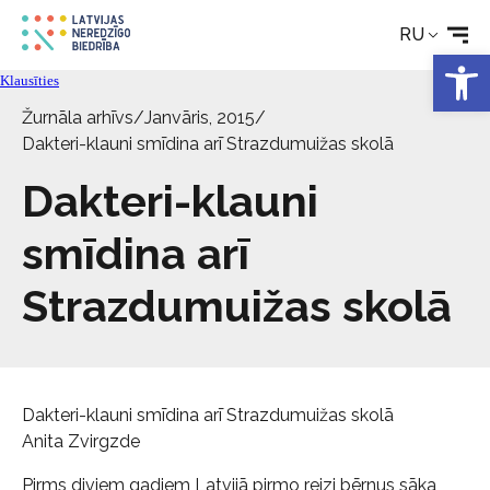
Реабилитация
RU
Откры
Технические средства
Klausīties
Žurnāla arhīvs
/
Janvāris, 2015
/
Новости
Dakteri-klauni smīdina arī Strazdumuižas skolā
Dakteri-klauni
Услуги
smīdina arī
Об Обществе
Strazdumuižas skolā
Свяжитесь с
Dakteri-klauni smīdina arī Strazdumuižas skolā
Anita Zvirgzde
Pirms diviem gadiem Latvijā pirmo reizi bērnus sāka