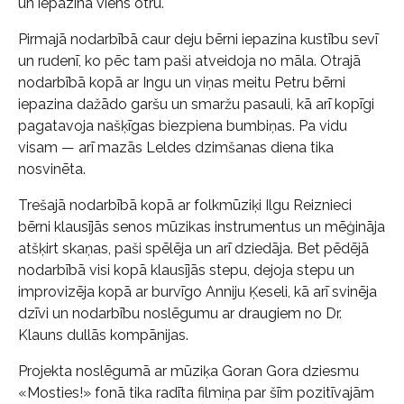
un iepazina viens otru.
Pirmajā nodarbībā caur deju bērni iepazina kustību sevī
un rudenī, ko pēc tam paši atveidoja no māla. Otrajā
nodarbībā kopā ar Ingu un viņas meitu Petru bērni
iepazina dažādo garšu un smaržu pasauli, kā arī kopīgi
pagatavoja našķīgas biezpiena bumbiņas. Pa vidu
visam — arī mazās Leldes dzimšanas diena tika
nosvinēta.
Trešajā nodarbībā kopā ar folkmūziķi Ilgu Reiznieci
bērni klausījās senos mūzikas instrumentus un mēģināja
atšķirt skaņas, paši spēlēja un arī dziedāja. Bet pēdējā
nodarbībā visi kopā klausījās stepu, dejoja stepu un
improvizēja kopā ar burvīgo Anniju Ķeseli, kā arī svinēja
dzīvi un nodarbību noslēgumu ar draugiem no Dr.
Klauns dullās kompānijas.
Projekta noslēgumā ar mūziķa Goran Gora dziesmu
«Mosties!» fonā tika radīta filmiņa par šīm pozitīvajām