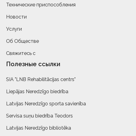
Технические приспособления
Новости
Услуги
Об Обществе
Свяжитесь с
Полезные ссылки
SIA "LNB Rehabilitācijas centrs"
Liepājas Neredzīgo biedrība
Latvijas Neredzīgo sporta savienība
Servisa suņu biedrība Teodors
Latvijas Neredzīgo bibliotēka