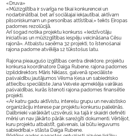
«Druva»
«Mūžizglītība ir svarīga ne tikai konkurencei un
nodarbinātībai, bet arī sociālajai iekļautībai, aktīvam
pilsoniskumam un personības attīstībai,» teikts Eiropas
padomes rezolūcijā.
Arī šogad notika projektu konkurss «Iedzīvotāju
iniciatīvas un mūžizglītības iespēju veicināšana Cēsu
rajonā». Atbalstu saņēma 32 projekti, to īstenošanai
rajona padome atvēlēja 12 tūkstošus latu.
Rajona pieaugušo izglītības centra direktore, projektu
konkursa koordinatore Daiga Rubene, rajona padomes
izpilddirektors Māris Niklass, galvenā speciāliste
pašvaldību jautājumos Vēsma Ķesa un sabiedrisko
attiecību speciāliste Jana Velvele apmeklēja vairākas
pašvaldības, kurās īstenoti rajona padomes finansētie
projekti.
«Ar katru gadu aktīvistu, interešu grupu un nevalstisko
organizāciju interese par projektu konkursu palielinās.
Dalībnieki vairākkārt uzsvēruši, ka tajā ir skaidri definēti
mērķi un nav jākārto pārāk sarežģīti dokumenti. Vērtējot,
kuru projektu atbalstīt, galvenais, lai būtu ieguvums
sabiedrībai,» stāsta Daiga Rubene.
Pēdējos gados pagastos entuziasti aizvien lielāku