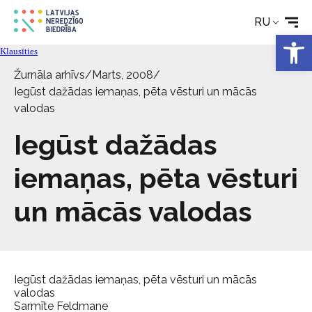
Технические средства
RU
Откры
Klausīties
Новости
Žurnāla arhīvs
/
Marts, 2008
/
Iegūst dažādas iemaņas, pēta vēsturi un mācās
Услуги
valodas
Iegūst dažādas
Об Обществе
iemaņas, pēta vēsturi
Свяжитесь с
un mācās valodas
Iegūst dažādas iemaņas, pēta vēsturi un mācās
valodas
Sarmīte Feldmane