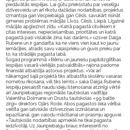
piedāvātās iespējas. Lai gūtu priekšstatu par veselīgu
dzīvesveidu un arī rīkotu dažādas nodarbības, projektus
izmantoja gan Vecpiebalgā, gan Cēsīs, savukārt risināt
ģimenes problēmas mācījās Līvos, Cēsīs, Liepā. Līgatnē
mācījās apgleznot zīdu. «Katrā pagastā cilvēkiem ir
citas intereses, nepieciešamības, prioritātes un katrā
pagastā paši vislabāk zina, kas darāms,» uzsver Daiga
Rubene un ir gandarīta, ka ne viens vien kaut ko jaunu
iemācījies, atradis savu vaļasprieku un guvis prieku par
to, ka strādājis pagasta labā.
Šogad programmā «Bērnu un jauniešu papildizglītības
iespējas vasarā vietējās pašvaldībās» rajona padome
finansiāli atbalstīja astoņus projektus. «Vai arī
nākamgad šajā projektā tiks atbalstīta skolēnu vasaras
nometņu rīkošana, vēl tiks lemts,» saka Daiga Rubene.
Iespēju piesaistīt naudu ideju īstenošanai atzinīgi vērtē
arī Jaunpiebalgas reģionālās tautskolas vadītāja
Valentīna Dolmane un Drustu tautskolas «99 baltie
zirgi» direktors Ojārs Rode. Abos pagastos liela vērība
veltīta gan latviskās dzīvesziņas izzināšanai un
iepazīšanai, gan valodu mācīšanai un prasmju apguvei.
«Tautskolās nodarbības apmeklē ne tikai pagasta
iedzīvotāji. Uz Jaunpiebalgu brauc interesenti no