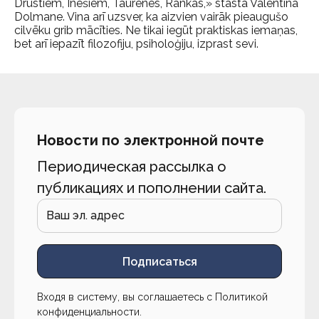
Drustiem, Inešiem, Taurenes, Rankas,» stāsta Valentīna
Dolmane. Vina arī uzsver, ka aizvien vairāk pieaugušo
cilvēku grib mācīties. Ne tikai iegūt praktiskas iemaņas,
bet arī iepazīt filozofiju, psiholoģiju, izprast sevi.
Новости по электронной почте
Периодическая рассылка о
публикациях и пополнении сайта.
Подписаться
Входя в систему, вы соглашаетесь с
Политикой
конфиденциальности
.