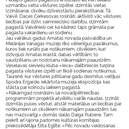
uzmanību velta vēstures izpētei, dzimtās vietas
izzināšanai, cilvēku dzīvesstāstu pierakstīšanai. Tā
Vaivē, Daces Čerkesovas rosināti, aktīvisti vāc vēstures
liecības par dzīvi, saimniecisko darbību, dzimtām
pagastā. Vaivēnieši cer, ka kādreiz taps grāmata par
pagasta vakardienu un šodienu.
Jau vairākus gadus Amatas novada pašvaldība un
Melānijas Vanagas muzejs rīko vērienīgus pasākumus,
kuros tiek runāts par notikumiem, cilvēkiem, kuri
dzīvojuši Amatas krastā, dabas vērtībām, to
saudzēšanu un nodošanu nākamajām paaudzēm.
Veselavas sieviešu kluba «Ieva» dalībnieces turpina
pagasta vēstures izpēti un fiksē šodienas notikumus.
Taurenē, kur vēstures pētīšanai gadu desmitus veltījusi
Spodra Ergarde, iekārtota muzeja ekspozīcija, kas
stāsta par kolhozu laikiem pagastā.
«Nākamgad rosināsim, lai novadpētniecības
programmām projektā atvēlētu vairāk naudas. Izzināt
dzimtās puses vēsturi, atstāt materiālus un liecības par
notikumiem un cilvēkiem nākamajām paaudzēm, tas
nav mazsvarīgi,» domās dalās Daiga Rubene. Tam
piekrīt arī rajona padomes kultūras komitejas
priekšsēdētāja Elita Eglīte: «Pēc novadu veidošanas