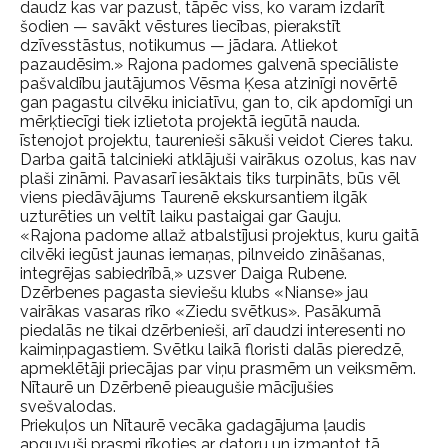
daudz kas var pazust, tāpēc viss, ko varam izdarīt
šodien — savākt vēstures liecības, pierakstīt
dzīvesstāstus, notikumus — jādara. Atliekot
pazaudēsim.» Rajona padomes galvenā speciāliste
pašvaldību jautājumos Vēsma Ķesa atzinīgi novērtē
gan pagastu cilvēku iniciatīvu, gan to, cik apdomīgi un
mērķtiecīgi tiek izlietota projektā iegūtā nauda.
īstenojot projektu, taurenieši sākuši veidot Cieres taku.
Darba gaitā talcinieki atklājuši vairākus ozolus, kas nav
plaši zināmi. Pavasarī iesāktais tiks turpināts, būs vēl
viens piedāvājums Taurenē ekskursantiem ilgāk
uzturēties un veltīt laiku pastaigai gar Gauju.
«Rajona padome allaž atbalstījusi projektus, kuru gaitā
cilvēki iegūst jaunas iemaņas, pilnveido zināšanas,
integrējas sabiedrībā,» uzsver Daiga Rubene.
Dzērbenes pagasta sieviešu klubs «Nianse» jau
vairākas vasaras rīko «Ziedu svētkus». Pasākumā
piedalās ne tikai dzērbenieši, arī daudzi interesenti no
kaimiņpagastiem. Svētku laikā floristi dalās pieredzē,
apmeklētāji priecājas par viņu prasmēm un veiksmēm.
Nītaurē un Dzērbenē pieaugušie mācījušies
svešvalodas.
Priekuļos un Nītaurē vecāka gadagājuma ļaudis
apguvuši prasmi rīkoties ar datoru un izmantot tā