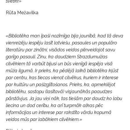
svētki!»
Rūta Mežavilka
«Bibliotēka man īpaši nozīmīga bija jaunībā, kad tā deva
vienreizēju iespēju lasīt latviešu, pasaules un populāro
literatūru par zinātni, visādos veidos pilnveidojot savu
garīgo pasauli. Zinu, ka daudziem Strazdumuižas
cilvēkiem tā varbūt bijusi un būs vienīgā iespēja visā
mūža ilgumā. Ir prieks, ka pēdējā laikā bibliotēka kļūst
par centru, kas tiecas vienot cilvēkus, kuriem ir interese
par kultūru un pašizglītošanos. Prieks, ka, apmeklējot
bibliotēku, sastopu (lasītavā) visjaunākās paaudzes
pārstāvjus. Ja jau viņi nāk, tas tiešām par daudz ko labu
liecina un dod cerību, ka arī turpmāk alkas pēc
informācijas un interese par rakstīto vārdu kopumā
veidos mūs par labākiem cilvēkiem.»