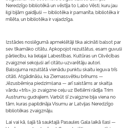
Neredzīgo bibliotēkā un vēstīja to Labo Vēsti, kuru jau
ilgi bijām gaidījuši — bibliotēka ir pamanīta, bibliotēka ir
mīlēta, un bibliotēka ir vajadzīga.
Izstādes noslēgumā apmeklētāji tika aicināti balsot par
sev tīkamāko citātu. Apkopojot rezultātus, esam guvuši
pārliecību, ka lielajai Labestības, Kultūras un Cilvēcības
zvaigznei sekojuši arī citātu-uzvarētāju autori.
Balsojuma rezultātā vienādu punktu skaitu ieguva trīs
citāti. Atgādināšu, ka Ziemassvētku brīnums —
Jēzusbērniņa piedzimšana — arī saistāms ar skaitļa
vārdu «trīs», jo zvaigzne ceļu uz Betlēmi rādīja Trim
Austrumu gudrajiem. Varbūt šī zvaigzne bija viena no
tām, kuras papildināja Visumu ar Latvijas Neredzīgo
bibliotēkas zvaigznāju.
Lai vai kā, šajā tā sauktajā Pasaules Gala laikā (lasi —