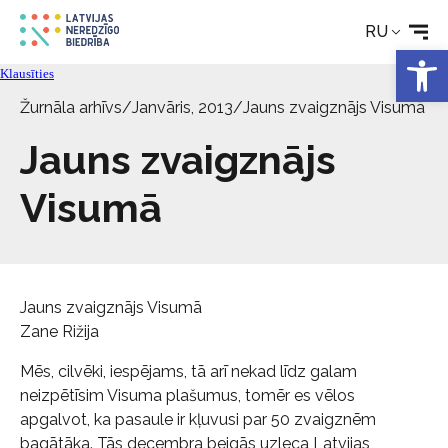
RU
Технические средства
Откры
Klausīties
Новости
Žurnāla arhīvs
/
Janvāris, 2013
/
Jauns zvaigznājs Visumā
Jauns zvaigznājs
Услуги
Visumā
Об Обществе
Свяжитесь с
Jauns zvaigznājs Visumā
Zane Rižija
Mēs, cilvēki, iespējams, tā arī nekad līdz galam
neizpētīsim Visuma plašumus, tomēr es vēlos
apgalvot, ka pasaule ir kļuvusi par 50 zvaigznēm
bagātāka. Tās decembra beigās uzleca Latvijas