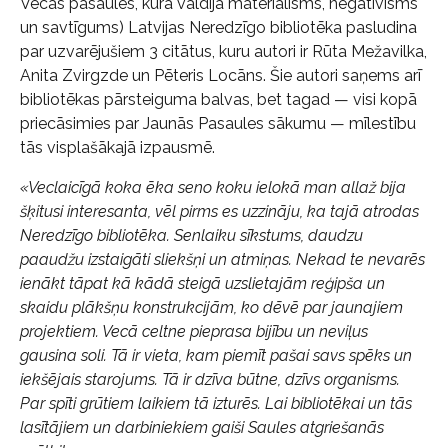
Vecās pasaules, kurā valdīja materiālisms, negatīvisms
un savtīgums) Latvijas Neredzīgo bibliotēka pasludina
par uzvarējušiem 3 citātus, kuru autori ir Rūta Mežavilka,
Anita Zvirgzde un Pēteris Locāns. Šie autori saņems arī
bibliotēkas pārsteiguma balvas, bet tagad — visi kopā
priecāsimies par Jaunās Pasaules sākumu — mīlestību
tās visplašākajā izpausmē.
«Veclaicīgā koka ēka seno koku ielokā man allaž bija
šķitusi interesanta, vēl pirms es uzzināju, ka tajā atrodas
Neredzīgo bibliotēka. Senlaiku sīkstums, daudzu
paaudžu izstaigāti sliekšņi un atmiņas. Nekad te nevarēs
ienākt tāpat kā kādā steigā uzslietajām reģipša un
skaidu plākšņu konstrukcijām, ko dēvē par jaunajiem
projektiem. Vecā celtne pieprasa bijību un neviļus
gausina soli. Tā ir vieta, kam piemīt pašai savs spēks un
iekšējais starojums. Tā ir dzīva būtne, dzīvs organisms.
Par spīti grūtiem laikiem tā izturēs. Lai bibliotēkai un tās
lasītājiem un darbiniekiem gaiši Saules atgriešanās