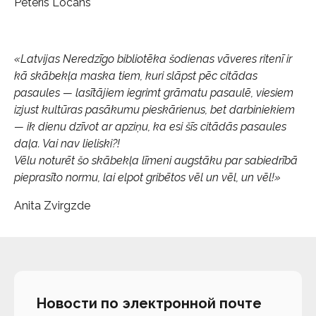
Pēteris Locāns
«Latvijas Neredzīgo bibliotēka šodienas vāveres ritenī ir
kā skābekļa maska tiem, kuri slāpst pēc citādas
pasaules — lasītājiem iegrimt grāmatu pasaulē, viesiem
izjust kultūras pasākumu pieskārienus, bet darbiniekiem
— ik dienu dzīvot ar apziņu, ka esi šīs citādās pasaules
daļa. Vai nav lieliski?!
Vēlu noturēt šo skābekļa līmeni augstāku par sabiedrībā
pieprasīto normu, lai elpot gribētos vēl un vēl, un vēl!»
Anita Zvirgzde
Новости по электронной почте