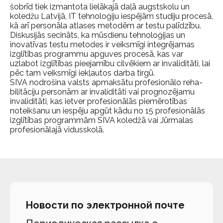
šobrīd tiek izmantota lielākajā daļā augstskolu un
koledžu Latvijā, IT tehnoloģiju iespējām studiju procesā,
kā arī personāla atlases metodēm ar testu palīdzību.
Diskusijās secināts, ka mūsdienu tehnoloģijas un
inovatīvas testu metodes ir veiksmīgi integrējamas
izglītības programmu apguves procesā, kas var
uzlabot izglītības pieejamību cilvēkiem ar invaliditāti, lai
pēc tam veiksmīgi iekļautos darba tirgū.
SIVA nodrošina valsts apmaksātu profesionālo reha-
bilitāciju personām ar invaliditāti vai prognozējamu
invaliditāti, kas ietver profesionālās piemērotības
noteikšanu un iespēju apgūt kādu no 15 profesionālās
izglītības programmām SIVA koledžā vai Jūrmalas
profesionālajā vidusskolā.
Новости по электронной почте