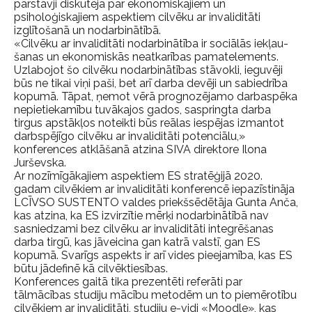
pārstāvji diskutēja par ekonomiskajiem un
psiholoģiskajiem aspektiem cilvēku ar invaliditāti
izglītošanā un nodarbinātībā.
«Cilvēku ar invaliditāti nodarbinātība ir sociālās iekļau-
šanas un ekonomiskās neatkarības pamatelements.
Uzlabojot šo cilvēku nodarbinātības stāvokli, ieguvēji
būs ne tikai viņi paši, bet arī darba devēji un sabiedrība
kopumā. Tāpat, ņemot vērā prognozējamo darbaspēka
nepietiekamību tuvākajos gados, saspringta darba
tirgus apstākļos noteikti būs reālas iespējas izmantot
darbspējīgo cilvēku ar invaliditāti potenciālu,»
konferences atklāšanā atzina SIVA direktore Ilona
Jurševska.
Ar nozīmīgākajiem aspektiem ES stratēģijā 2020.
gadam cilvēkiem ar invaliditāti konferencē iepazīstināja
LCĪVSO SUSTENTO valdes priekšsēdētāja Gunta Anča,
kas atzina, ka ES izvirzītie mērķi nodarbinātībā nav
sasniedzami bez cilvēku ar invaliditāti integrēšanas
darba tirgū, kas jāveicina gan katrā valstī, gan ES
kopumā. Svarīgs aspekts ir arī vides pieejamība, kas ES
būtu jādefinē kā cilvēktiesības.
Konferences gaitā tika prezentēti referāti par
tālmācības studiju mācību metodēm un to piemērotību
cilvēkiem ar invaliditāti, studiju e-vidi «Moodle», kas