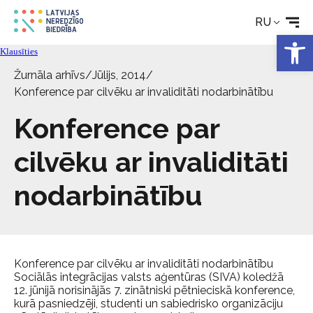
Реабилитация
RU
Откры
Klausīties
Технические средства
Žurnāla arhīvs
/
Jūlijs, 2014
/
Konference par cilvēku ar invaliditāti nodarbinātību
Новости
Konference par
Услуги
cilvēku ar invaliditāti
nodarbinātību
Об Обществе
Свяжитесь с
Konference par cilvēku ar invaliditāti nodarbinātību
Sociālās integrācijas valsts aģentūras (SIVA) koledžā
12. jūnijā norisinājās 7. zinātniski pētnieciskā konference,
kurā pasniedzēji, studenti un sabiedrisko organizāciju