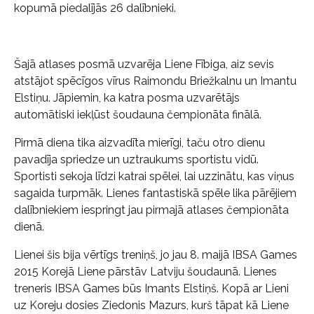
kopumā piedalījās 26 dalībnieki.
Šajā atlases posmā uzvarēja Liene Fībiga, aiz sevis
atstājot spēcīgos vīrus Raimondu Briežkalnu un Imantu
Elstiņu. Jāpiemin, ka katra posma uzvarētājs
automātiski iekļūst šoudauna čempionāta finālā.
Pirmā diena tika aizvadīta mierīgi, taču otro dienu
pavadīja spriedze un uztraukums sportistu vidū.
Sportisti sekoja līdzi katrai spēlei, lai uzzinātu, kas viņus
sagaida turpmāk. Lienes fantastiskā spēle lika pārējiem
dalībniekiem iespringt jau pirmajā atlases čempionāta
dienā.
Lienei šis bija vērtīgs treniņš, jo jau 8. maijā IBSA Games
2015 Korejā Liene pārstāv Latviju šoudaunā. Lienes
treneris IBSA Games būs Imants Elstiņš. Kopā ar Lieni
uz Koreju dosies Ziedonis Mazurs, kurš tāpat kā Liene