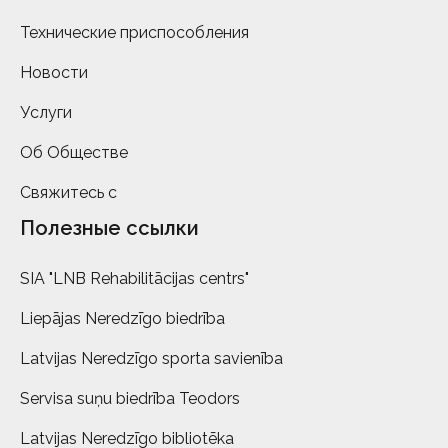
Технические приспособления
Новости
Услуги
Об Обществе
Свяжитесь с
Полезные ссылки
SIA "LNB Rehabilitācijas centrs"
Liepājas Neredzīgo biedrība
Latvijas Neredzīgo sporta savienība
Servisa suņu biedrība Teodors
Latvijas Neredzīgo bibliotēka