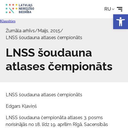
Реабилитация
RU
Откры
Klausīties
Технические средства
Žurnāla arhīvs
/
Maijs, 2015
/
LNSS šoudauna atlases čempionāts
Новости
LNSS šoudauna
Услуги
atlases čempionāts
Об Обществе
LNSS šoudauna atlases čempionāts
Свяжитесь с
Edgars Kļaviņš
LNSS šoudauna čempionāta atlases 3. posms
norisinājās no 18. līdz 19. aprīlim Rīgā. Sacensībās