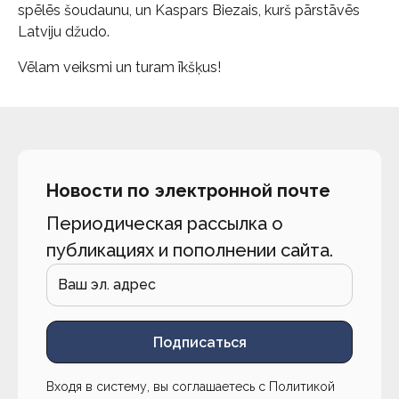
spēlēs šoudaunu, un Kaspars Biezais, kurš pārstāvēs
Latviju džudo.
Vēlam veiksmi un turam īkšķus!
Новости по электронной почте
Периодическая рассылка о
публикациях и пополнении сайта.
Подписаться
Входя в систему, вы соглашаетесь с
Политикой