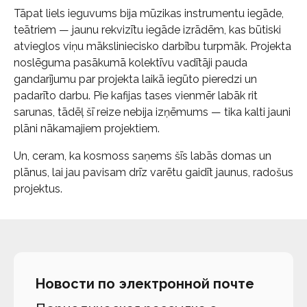
Tāpat liels ieguvums bija mūzikas instrumentu iegāde,
teātriem — jaunu rekvizītu iegāde izrādēm, kas būtiski
atvieglos viņu māksliniecisko darbību turpmāk. Projekta
noslēguma pasākumā kolektīvu vadītāji pauda
gandarījumu par projekta laikā iegūto pieredzi un
padarīto darbu. Pie kafijas tases vienmēr labāk rit
sarunas, tādēļ šī reize nebija izņēmums — tika kalti jauni
plāni nākamajiem projektiem.
Un, ceram, ka kosmoss saņems šīs labās domas un
plānus, lai jau pavisam drīz varētu gaidīt jaunus, radošus
projektus.
Новости по электронной почте