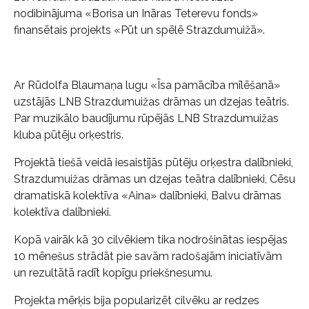
nodibinājuma «Borisa un Ināras Teterevu fonds»
finansētais projekts «Pūt un spēlē Strazdumuižā».
Ar Rūdolfa Blaumaņa lugu «Īsa pamācība mīlēšanā»
uzstājās LNB Strazdumuižas drāmas un dzejas teātris.
Par muzikālo baudījumu rūpējās LNB Strazdumuižas
kluba pūtēju orķestris.
Projektā tiešā veidā iesaistījās pūtēju orķestra dalībnieki,
Strazdumuižas drāmas un dzejas teātra dalībnieki, Cēsu
dramatiskā kolektīva «Aina» dalībnieki, Balvu drāmas
kolektīva dalībnieki.
Kopā vairāk kā 30 cilvēkiem tika nodrošinātas iespējas
10 mēnešus strādāt pie savām radošajām iniciatīvām
un rezultātā radīt kopīgu priekšnesumu.
Projekta mērķis bija popularizēt cilvēku ar redzes