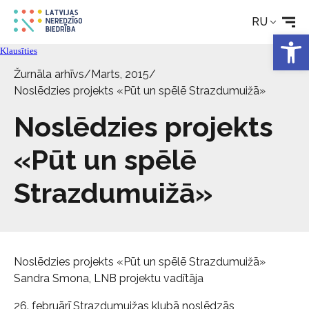
RU
Откры
Технические средства
Klausīties
Žurnāla arhīvs
/
Marts, 2015
/
Новости
Noslēdzies projekts «Pūt un spēlē Strazdumuižā»
Noslēdzies projekts
Услуги
«Pūt un spēlē
Об Обществе
Strazdumuižā»
Свяжитесь с
Noslēdzies projekts «Pūt un spēlē Strazdumuižā»
Sandra Smona, LNB projektu vadītāja
26. februārī Strazdumuižas klubā noslēdzās