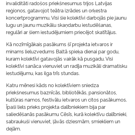
invaliditāti radošos priekšnesumus trijos Latvijas
reģionos, gatavojot teātra izrādes un orķestra
koncertprogrammu. Visi šie kolektīvi darbojās pie jaunu
lugu un jaunu muzikālu skaņdarbu iestudēšanas,
regulāri ar šiem iestudējumiem priecējot skatītājus.
Kā nozīmīgākais pasākums šī projekta ietvaros ir
minams lieluzvedums Baltā spieķa dienai par godu,
kuram kolektīvi gatavojās vairāk kā pusgadu. Visi
kolektīvi sanāca vienuviet un radīja muzikāli dramatisku
iestudējumu, kas ilga trīs stundas.
Katru mēnesi kāds no kolektīviem sniedza
priekšnesumus baznīcās, bibliotēkās, pansionātos,
kultūras namos, festivālu ietvaros un citos pasākumos.
Īpaši liels prieks projekta dalībniekiem bija par
saliedēšanās pasākumu Cēsīs, kurā kolektīvu dalībnieki,
sabraukuši vienuviet, ļāvās dziesmām, smiekliem un
dejām.