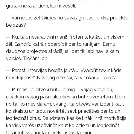
grūtāk nekā ar tiem, kuri ir veseli.
— Vai nebūs žēl šķirties no savas grupas, jo drīz projekts
beidzas?
— Nu, tak, nesaraudini mani! Protams, ka žēl, un visiem ir
žēl. Gandrīz katrā nodarbībā par to runājam. Esmu
daudzos projektos strādājusi, bet tik labi nav laikam
veicies. Tiešām labi!
— Parasti intervijas beigās jautāju: «Varbūt tev ir kāds
novēlējums?” Nevajag dzejiski, tā vienkārši – prozā.
— Pirmais, lai cilvēki būtu laimīgi – vajag veselību,
cilvēkam vajag pašrealizēties un būt novērtētam. Izejot
no tā, ko mēs darām, svarīgi, ka cilvēks var izdarīt kaut
ko skaistu un labu, novērtēt sevi, priecāties par to un
iepriecināt citus. Daudziem, kas šeit nāk, ir tā motivācija,
ka viņš varēs uzdāvināt kaut ko citiem un iepriecināt,
tas ir ļoti svarīgi, lai cilvēki justos laimīgi.