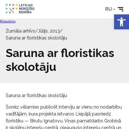
Реабилитация
RU
Откры
Технические средства
Klausīties
Žurnāla arhīvs
/
Jūlijs, 2013
/
Новости
Saruna ar floristikas skolotāju
Saruna ar floristikas
Услуги
skolotāju
Об Обществе
Свяжитесь с
Saruna ar floristikas skolotāju
Šoreiz vēlamies publicēt interviju ar vienu no nodarbību
vadītājām, kura projekta ietvaros Liepājā pasniedz
floristiku — Birutu Ignatovu. Viņas pamatdarbs Grobiņā
ir skolēnu interešu centrā, pieaugušo interešu centrā un