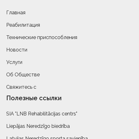
Главная
Реабилитация
Технические приспособления
Новости
Услуги
Об Обществе
Свяжитесь с
Полезные ссылки
SIA "LNB Rehabilitācijas centrs"
Liepājas Neredzīgo biedrība
Latvijas Neredzīgo sporta savienība