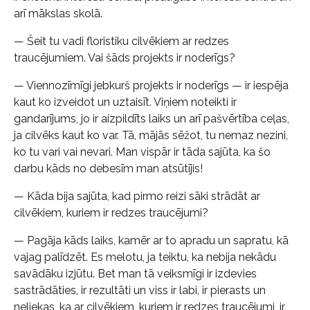
arī mākslas skolā.
— Šeit tu vadi floristiku cilvēkiem ar redzes
traucējumiem. Vai šāds projekts ir noderīgs?
— Viennozīmīgi jebkurš projekts ir noderīgs — ir iespēja
kaut ko izveidot un uztaisīt. Viņiem noteikti ir
gandarījums, jo ir aizpildīts laiks un arī pašvērtība ceļas,
ja cilvēks kaut ko var. Tā, mājās sēžot, tu nemaz nezini,
ko tu vari vai nevari. Man vispār ir tāda sajūta, ka šo
darbu kāds no debesīm man atsūtījis!
— Kāda bija sajūta, kad pirmo reizi sāki strādāt ar
cilvēkiem, kuriem ir redzes traucējumi?
— Pagāja kāds laiks, kamēr ar to apradu un sapratu, kā
vajag palīdzēt. Es melotu, ja teiktu, ka nebija nekādu
savādāku izjūtu. Bet man tā veiksmīgi ir izdevies
sastrādāties, ir rezultāti un viss ir labi, ir pierasts un
neliekas, ka ar cilvēkiem, kuriem ir redzes traucējumi, ir