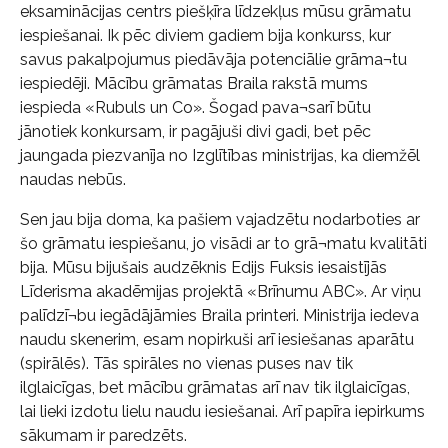
eksaminācijas centrs piešķīra līdzekļus mūsu grāmatu
iespiešanai. Ik pēc diviem gadiem bija konkurss, kur
savus pakalpojumus piedāvāja potenciālie grāma¬tu
iespiedēji. Mācību grāmatas Braila rakstā mums
iespieda «Rubuls un Co». Šogad pava¬sarī būtu
jānotiek konkursam, ir pagājuši divi gadi, bet pēc
jaungada piezvanīja no Izglītības ministrijas, ka diemžēl
naudas nebūs.
Sen jau bija doma, ka pašiem vajadzētu nodarboties ar
šo grāmatu iespiešanu, jo visādi ar to grā¬matu kvalitāti
bija. Mūsu bijušais audzēknis Edijs Fuksis iesaistījās
Līderisma akadēmijas projektā «Brīnumu ABC». Ar viņu
palīdzī¬bu iegādājāmies Braila printeri. Ministrija iedeva
naudu skenerim, esam nopirkuši arī iesiešanas aparātu
(spirālēs). Tās spirāles no vienas puses nav tik
ilglaicīgas, bet mācību grāmatas arī nav tik ilglaicīgas,
lai lieki izdotu lielu naudu iesiešanai. Arī papīra iepirkums
sākumam ir paredzēts.