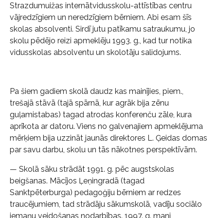
Strazdumuižas internātvidusskolu-attīstības centru
vājredzīgiem un neredzīgiem bērniem. Abi esam šīs
skolas absolventi. Sirdī jutu patīkamu satraukumu, jo
skolu pēdējo reizi apmeklēju 1993. g., kad tur notika
vidusskolas absolventu un skolotāju salidojums.
Pa šiem gadiem skolā daudz kas mainījies, piem.,
trešajā stāvā (tajā spārnā, kur agrāk bija zēnu
guļamistabas) tagad atrodas konferenču zāle, kura
aprīkota ar datoru. Viens no galvenajiem apmeklējuma
mērķiem bija uzzināt jaunās direktores L. Ģeidas domas
par savu darbu, skolu un tās nākotnes perspektīvām.
— Skolā sāku strādāt 1991. g. pēc augstskolas
beigšanas. Mācījos Ļeņingradā (tagad
Sanktpēterburga) pedagoģiju bērniem ar redzes
traucējumiem, tad strādāju sākumskolā, vadīju sociālo
iemaņu veidošanas nodarbības. 1997. g. mani