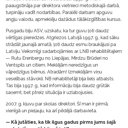
paaugstināja par direktora vietnieci metodiskajā darbā,
turpināju vadīt nodarbības. Paralēli darbam apguvu
angļu valodu, apmeklēju dažādus tālākizglītības kursus.
Pusgadu biju ASV, uzskatu, ka tur guvu ļoti daudz
vērtīgas pieredzes. Atgriezos Latvijā 1997. g., kad sāku
strādāt jaunajā amatā, ļoti daudz esmu braukājusi pa
Latviju. Veiksmīgi sadarbojāmies ar LNB rehabilitētajiem
— Rutu Erenbergu no Liepājas, Mirdzu Brūderi no
Ventspils un citiem. Meklējām neredzīgus un
vājredzīgus bērnus. Atradām! Izmeklējām viņu
veselības stāvokli. NB rehabilitetāji bija liels atbalsts.
Tas bija 1997. g., kad informāciju bija daudz grūtāk
saņemt, bet ptreiz situācija ir uzlabojusies.
2007. g. kļuvu par skolas direktori. Šī man ir pirmā,
vienīgā un pieļauju, ka arī pēdējā darbavieta.
— Kā jutāties, ka tik ilgus gadus pirms jums šajā