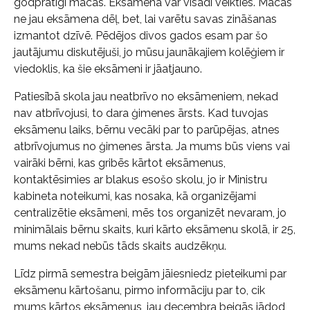
godprātīgi mācās. Eksāmenā var visādi veikties. Mācās
ne jau eksāmena dēļ, bet, lai varētu savas zināšanas
izmantot dzīvē. Pēdējos divos gados esam par šo
jautājumu diskutējuši, jo mūsu jaunākajiem kolēģiem ir
viedoklis, ka šie eksāmeni ir jāatjauno.
Patiesībā skola jau neatbrīvo no eksāmeniem, nekad
nav atbrīvojusi, to dara ģimenes ārsts. Kad tuvojas
eksāmenu laiks, bērnu vecāki par to parūpējas, atnes
atbrīvojumus no ģimenes ārsta. Ja mums būs viens vai
vairāki bērni, kas gribēs kārtot eksāmenus,
kontaktēsimies ar blakus esošo skolu, jo ir Ministru
kabineta noteikumi, kas nosaka, kā organizējami
centralizētie eksāmeni, mēs tos organizēt nevaram, jo
minimālais bērnu skaits, kuri kārto eksāmenu skolā, ir 25,
mums nekad nebūs tāds skaits audzēkņu.
Līdz pirmā semestra beigām jāiesniedz pieteikumi par
eksāmenu kārtošanu, pirmo informāciju par to, cik
mums kārtos eksāmenus, jau decembra beigās jādod