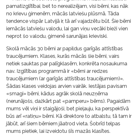
pamatizglītībai, bet to nerealizējam, visi bērni, kas nāk
no krievu ģimenēm, mācās latviešu plūsmā. Tāda
tendence vispār Latvijā ir, tā arī vajadzētu būt. Šie bērni
iemācās latviešu valodu, lai gan viņu vecāki bieži vien
neprot šo valodu, ģimenē sarunājas krieviski.
Skolā mācās 30 bērni ar papildus garīgās attīstības
traucējumiem. Klases, kurās mācās šie bērni, vairs
netiek sauktas par palīgklasēm, konkrēta nosaukuma
nav. Izglītības programmā ir «bērni ar redzes
traucējumiem (ar garīgās attīstības traucējumiem)».
Šādas klases veidojas arvien vairāk. Iestājas pavisam
«smagi» bērni, kādus agrāk skolā neuzņēma
(nerunājošs, dažkārt pat «pamperu» bērns). Pagaidām
mums vēl viņi ir staigājoši, bet pieļauju, ka perspektīvā
būs arī «ratiņu» bērni. Kā direktore to atbalstu, tā tam ir
jābūt, arī šiem bērniem jāatrod vieta. Šobrīd telpas
mums pietiek, lai izveidotu šīs mazās klasītes.