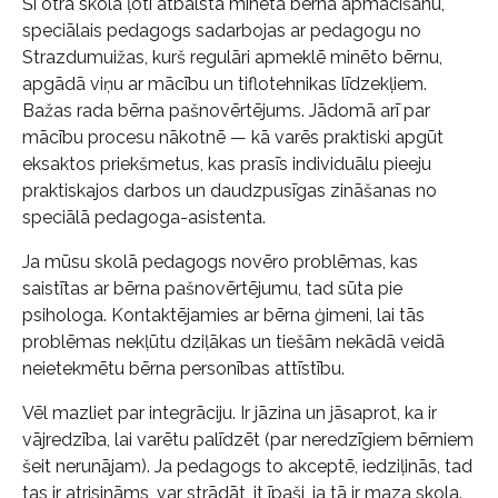
Šī otra skola ļoti atbalsta minētā bērna apmācīšanu,
speciālais pedagogs sadarbojas ar pedagogu no
Strazdumuižas, kurš regulāri apmeklē minēto bērnu,
apgādā viņu ar mācību un tiflotehnikas līdzekļiem.
Bažas rada bērna pašnovērtējums. Jādomā arī par
mācību procesu nākotnē — kā varēs praktiski apgūt
eksaktos priekšmetus, kas prasīs individuālu pieeju
praktiskajos darbos un daudzpusīgas zināšanas no
speciālā pedagoga-asistenta.
Ja mūsu skolā pedagogs novēro problēmas, kas
saistītas ar bērna pašnovērtējumu, tad sūta pie
psihologa. Kontaktējamies ar bērna ģimeni, lai tās
problēmas nekļūtu dziļākas un tiešām nekādā veidā
neietekmētu bērna personības attīstību.
Vēl mazliet par integrāciju. Ir jāzina un jāsaprot, ka ir
vājredzība, lai varētu palīdzēt (par neredzīgiem bērniem
šeit nerunājam). Ja pedagogs to akceptē, iedziļinās, tad
tas ir atrisināms, var strādāt, it īpaši, ja tā ir maza skola.