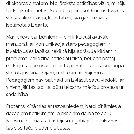
direktores amatam, bija jāraksta attīstības vīzija, minēju
tur konkrētas lietas. Šogad to pārlasot (mums tuvojas
skolas akreditācija, konstatēju), ka gandrīz viss
ieplānotais izdarīts.
Man prieks par bērniem — viņi ir kļuvuši aktīvāki,
manuprāt, arī komunikācija starp pedagogiem ir
izveidojusies labāka nekā tā bija agrāk. Ja kādam ir
problēma, palīdzība netiek atteikta, bet gan pretēji —
meklēju tās cēloņus, iesaistu psihologu, sasaucu kopā
skolotājus, analizējam, meklējam risinājumus.
Pedagogiem nav bail nākt un izklāstīt savu viedokli, arī
viņiem jājūtas labi, lai būtu teicams mācību process un
sadarbība.
Protams, cīnāmies ar razbainiekiem, bargi cīnāmies ar
dažādiem netikumiem, piekopjam darba terapiju.
Neesmu no malas dzirdējusi negatīvas atsauksmes, jo
tas viss taču pieder pie lietas.