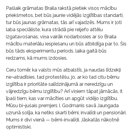
Pašlaik grāmatas Braila rakstā pietiek visos mācību
priekšmetos, bet būs jaunie vidējās izglītības standarti,
tur būs jaunas grāmatas, tās arī vajadzēs. Mums ir ļoti
laba speciāliste, kura strādā pie reljefo attēlu
izgatavošanas, viņa vairāk nodarbosies ar šo Braila
mācību materiālu iespiešanu un būs atbildīga par to. Šis
būs tāds eksperimentu periods, laika gaitā būs
redzams, kā mums izdosies.
Ceru tomēr, ka valsts mūs atbalstīs, ja naudas līdzekļi
ne¬atradīsies, tad protestēšu, jo, ar ko tad citu bērnu
izglītība ir prioritāte salīdzinājumā ar neredzīgu un
vājredzīgu bērnu izglītību? Arī viņiem tāpat jāmācās, it
īpaši tiem, kas var mācīties un apgūt vidējo izglītību.
Mūsu bi¬jušais premjers I. Godmanis savā Jaungada
uzrunā solīja, ka netiks skarti bērni, invalīdi un pensionāri.
Mums ir divi vienā — bērni-invalīdi. Jāskatās nākotnē
optimistiski.