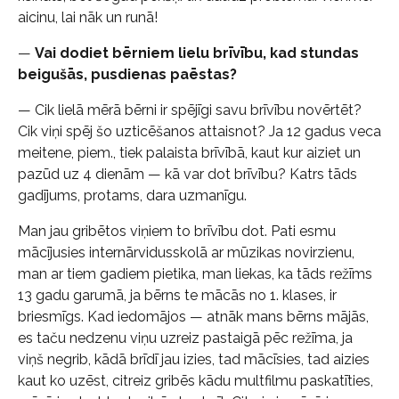
aicinu, lai nāk un runā!
—
Vai dodiet bērniem lielu brīvību, kad stundas
beigušās, pusdienas paēstas?
— Cik lielā mērā bērni ir spējīgi savu brīvību novērtēt?
Cik viņi spēj šo uzticēšanos attaisnot? Ja 12 gadus veca
meitene, piem., tiek palaista brīvībā, kaut kur aiziet un
pazūd uz 4 dienām — kā var dot brīvību? Katrs tāds
gadījums, protams, dara uzmanīgu.
Man jau gribētos viņiem to brīvību dot. Pati esmu
mācījusies internārvidusskolā ar mūzikas novirzienu,
man ar tiem gadiem pietika, man liekas, ka tāds režīms
13 gadu garumā, ja bērns te mācās no 1. klases, ir
briesmīgs. Kad iedomājos — atnāk mans bērns mājās,
es taču nedzenu viņu uzreiz pastaigā pēc režīma, ja
viņš negrib, kādā brīdī jau izies, tad mācīsies, tad aizies
kaut ko uzēst, citreiz gribēs kādu multfilmu paskatīties,