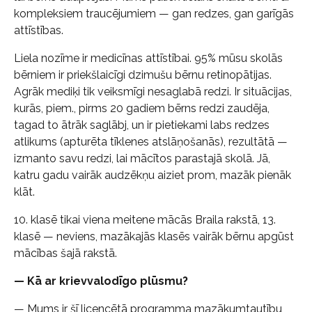
kompleksiem traucējumiem — gan redzes, gan garīgās
attīstības.
Liela nozīme ir medicīnas attīstībai. 95% mūsu skolās
bērniem ir priekšlaicīgi dzimušu bērnu retinopātijas.
Agrāk mediķi tik veiksmīgi nesaglabā redzi. Ir situācijas,
kurās, piem., pirms 20 gadiem bērns redzi zaudēja,
tagad to ātrāk saglābj, un ir pietiekami labs redzes
atlikums (apturēta tīklenes atslāņošanās), rezultātā —
izmanto savu redzi, lai mācītos parastajā skolā. Jā,
katru gadu vairāk audzēkņu aiziet prom, mazāk pienāk
klāt.
10. klasē tikai viena meitene mācās Braila rakstā, 13.
klasē — neviens, mazākajās klasēs vairāk bērnu apgūst
mācības šajā rakstā.
— Kā ar krievvalodīgo plūsmu?
— Mums ir šī licencētā programma mazākumtautību