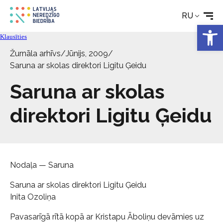
RU
Откры
Klausīties
Žurnāla arhīvs
/
Jūnijs, 2009
/
Saruna ar skolas direktori Ligitu Ģeidu
Saruna ar skolas
direktori Ligitu Ģeidu
Nodaļa — Saruna
Saruna ar skolas direktori Ligitu Ģeidu
Inita Ozoliņa
Pavasarīgā rītā kopā ar Kristapu Āboliņu devāmies uz