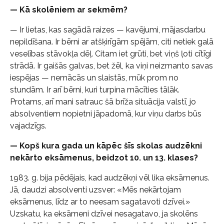
— Kā skolēniem ar sekmēm?
— Ir lietas, kas sagādā raizes — kavējumi, mājasdarbu
nepildīšana. Ir bērni ar atšķirīgām spējām, citi netiek galā
veselības stāvokļa dēļ. Citam iet grūti, bet viņš ļoti cītīgi
strādā. Ir gaišās galvas, bet žēl, ka viņi neizmanto savas
iespējas — nemācās un slaistās, mūk prom no
stundām. Ir arī bērni, kuri turpina mācīties tālāk.
Protams, arī mani satrauc šā brīža situācija valstī, jo
absolventiem nopietni jāpadomā, kur viņu darbs būs
vajadzīgs.
— Kopš kura gada un kāpēc šīs skolas audzēkni
nekārto eksāmenus, beidzot 10. un 13. klases?
1983. g. bija pēdējais, kad audzēkņi vēl lika eksāmenus.
Jā, daudzi absolventi uzsver: «Mēs nekārtojam
eksāmenus, līdz ar to neesam sagatavoti dzīvei.»
Uzskatu, ka eksāmeni dzīvei nesagatavo, ja skolēns