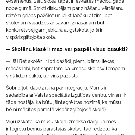
eksāmenus. Šeit, skolā, tāpat ir ieskaites mācību gada
nobeigumā. Strikti diskutējam par zināšanu vērtēšanu,
reizēm gribas pažēlot un ielikt labāku atzīmi, bet
skolēnam vajadzēs ar savām zināšanām būt
konkurētspējīgam jebkurā augstskolā, jo šī ir
vispārizglītojoša skola.
— Skolēnu klasē ir maz, var paspēt visus izsaukt!?
— Jā! Bet skolēni ir ļoti dažādi, piem., bērns, liekas,
mācās labi, bet saprotam, ka «masu skolas» tempam
viņš līdzi netiktu, tur viņš pazustu.
Šobrīd ļoti daudz runā par integrāciju. Mums ir
sadarbība ar Valsts speciālās izglītības centru, viņiem ir
tāda nostāja, ka būtu jāintegrē (tas nozīmē, ka mūsu
bērni mācītos parastā vispārizglītojošā skolā).
Viņi uzskata, ka mūsu skola izmaksā dārgi. Ja mēs
integrētu bērnus parastajās skolās, tad redzētu, ka