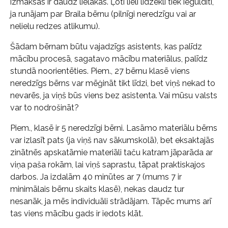
izmaksas ir daudz lielākas. Ļoti lieli līdzekli tiek ieguldīti,
ja runājam par Braila bērnu (pilnīgi neredzīgu vai ar
nelielu redzes atlikumu).
Šādam bērnam būtu vajadzīgs asistents, kas palīdz
mācību procesā, sagatavo mācību materiālus, palīdz
stundā noorientēties. Piem., 27 bērnu klasē viens
neredzīgs bērns var mēģināt tikt līdzi, bet viņš nekad to
nevarēs, ja viņš būs viens bez asistenta. Vai mūsu valsts
var to nodrošināt?
Piem., klasē ir 5 neredzīgi bērni. Lasāmo materiālu bērns
var izlasīt pats (ja viņš nav sākumskolā), bet eksaktajās
zinātnēs apskatāmie materiāli taču katram jāparāda ar
viņa paša rokām, lai viņš saprastu, tāpat praktiskajos
darbos. Ja izdalām 40 minūtes ar 7 (mums 7 ir
minimālais bērnu skaits klasē), nekas daudz tur
nesanāk, ja mēs individuāli strādājam. Tāpēc mums arī
tas viens mācību gads ir iedots klāt.