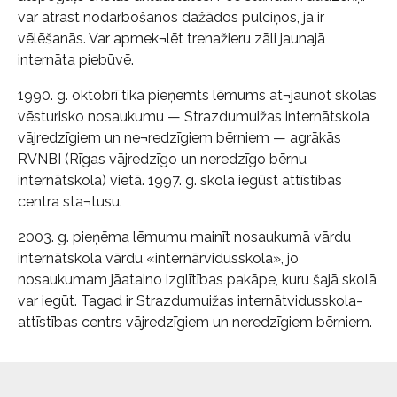
var atrast nodarbošanos dažādos pulciņos, ja ir
vēlēšanās. Var apmek¬lēt trenažieru zāli jaunajā
internāta piebūvē.
1990. g. oktobrī tika pieņemts lēmums at¬jaunot skolas
vēsturisko nosaukumu — Strazdumuižas internātskola
vājredzīgiem un ne¬redzīgiem bērniem — agrākās
RVNBI (Rīgas vājredzīgo un neredzīgo bērnu
internātskola) vietā. 1997. g. skola iegūst attīstības
centra sta¬tusu.
2003. g. pieņēma lēmumu mainīt nosaukumā vārdu
internātskola vārdu «internārvidusskola», jo
nosaukumam jāataino izglītības pakāpe, kuru šajā skolā
var iegūt. Tagad ir Strazdumuižas internātvidusskola-
attīstības centrs vājredzīgiem un neredzīgiem bērniem.