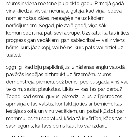
Mums ir viena meitene jau piekto gadu. Pirmajā gadā
viņa kliedza, vispār nerunāja, gulēja, kad viņai iedeva
nomierinošas zāles, nereaģēja ne uz kādiem
norādījumiem. Šogad, piektajā gadā, viņa sāk
komunicēt: runā, pati sevi aprūpē. Uzskatu, ka tas ir liels
progress gan vecākiem, gan sabiedrībai — vai ir viens
bērns, kurš jāapkopj, vai bērns, kurš pats var aiziet uz
tualeti.
1991. g., kad biju papildinājusi zināšanas angļu valodā,
pavērās iespējas aizbraukt uz ārzemēm. Mums
demonstrēja piemēru: sēž bērns, pēc pusgada viņš var,
teiksim, sasist plaukstas. Likās — kas tas par darbu?
Tagad, kad esmu guvusi pieredzi, bijusi arī pieredzes
apmaiņā citās valstīs, kontaktējoties ar bērniem, kas
iestājas skolā, un viņu vecākiem, un, pašai kļūstot par
mammu, esmu sapratusi, kāda tā ir vērtība, kāds tas ir
sasniegums, ka tavs bērns kaut ko var izdarīt.