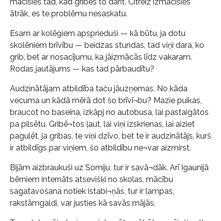
mācīsies tad, kad gribēs to darīt. Citreiz izmācīsies
ātrāk, es te problēmu nesaskatu.
Esam ar kolēģiem apsprieduši — kā būtu, ja dotu
skolēniem brīvību — beidzas stundas, tad viņi dara, ko
grib, bet ar nosacījumu, ka jāizmācās līdz vakaram.
Rodas jautājums — kas tad pārbaudītu?
Audzinātājam atbildība taču jāuzņemas. No kāda
vecuma un kādā mērā dot šo brīvī¬bu? Mazie puikas,
braucot no baseina, izkāpj no autobusa, lai pastaigātos
pa pilsētu. Gribē¬tos ļaut, lai viņi izskrienas, lai aiziet
pagulēt, ja gribas, te viņi dzīvo, bet te ir audzinātājs, kurš
ir atbildīgs par viņiem, šo atbildību ne¬var aizmirst.
Bijām aizbraukuši uz Somiju, tur ir savā¬dāk. Arī Igaunijā
bērniem internāts atsevišķi no skolas, mācību
sagatavošana notiek istabi¬ņās, tur ir lampas,
rakstāmgaldi, var justies kā savās mājās.