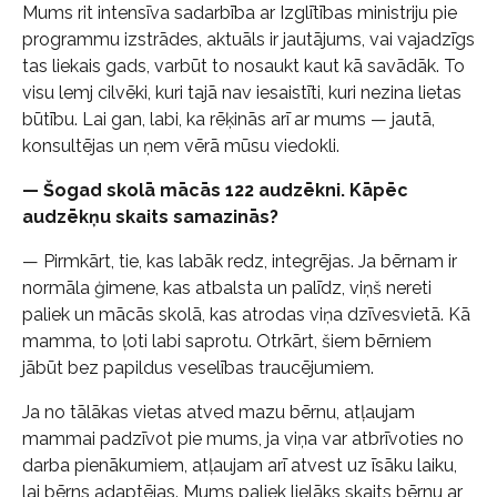
Mums rit intensīva sadarbība ar Izglītības ministriju pie
programmu izstrādes, aktuāls ir jautājums, vai vajadzīgs
tas liekais gads, varbūt to nosaukt kaut kā savādāk. To
visu lemj cilvēki, kuri tajā nav iesaistīti, kuri nezina lietas
būtību. Lai gan, labi, ka rēķinās arī ar mums — jautā,
konsultējas un ņem vērā mūsu viedokli.
— Šogad skolā mācās 122 audzēkni. Kāpēc
audzēkņu skaits samazinās?
— Pirmkārt, tie, kas labāk redz, integrējas. Ja bērnam ir
normāla ģimene, kas atbalsta un palīdz, viņš nereti
paliek un mācās skolā, kas atrodas viņa dzīvesvietā. Kā
mamma, to ļoti labi saprotu. Otrkārt, šiem bērniem
jābūt bez papildus veselības traucējumiem.
Ja no tālākas vietas atved mazu bērnu, atļaujam
mammai padzīvot pie mums, ja viņa var atbrīvoties no
darba pienākumiem, atļaujam arī atvest uz īsāku laiku,
lai bērns adaptējas. Mums paliek lielāks skaits bērnu ar