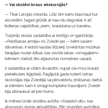
— Vai skolēni brauc ekskursijās?
— Tikai Latvijas robežās. Līdz šim katru klasi kaut kur
aizvedām, tagad grūtāk ar nau¬du degvielai. Ir arī
ikdienas vajadzības, piem., braukšana uz baseinu.
Turpinās skolas sadarbība ar kristīgo or¬ganizāciju
«Pestīšanas armija» no Zviedri-jas — bērni saņem
dāvaniņas. Ir iedoti naudas līdzekļi, izveidotas mūzikas
terapijas nodar¬bības, kas sevišķi labas «smagajiem»
bērniem. Varbūt tiks atjaunotas nometnes vasarā.
Ir sadarbība ar citām ārvalstīm, nupat cie¬mos braukt
pieteikušies ēģiptieši. Pagājušā gada rudenī četras
skolotājas bija Zviedrijā, lai pilnveidotu zināšanas darbā
ar bērniem, kam ir smagi kompleksi traucējumi. Zviedri
bija atbraukuši arī pie mums.
Ik mēnesi iznāk skolēnu avīzīte «Starpbrī¬dis», kas
atspoguļo skolas aktualitātes. Pēc stundām audzēkņi