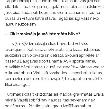
Tagad domāju, ka jauno internātu arī būtu varējuši celt
citādāk — tualete gaiteņa galā, no istabiņas naktskreklā
jāskraida, tāda pati kopmītne vien ir. Jaunums ir tas, ka
dušas un virtuve katrā stāvā. Tagad jau ilgi vairs neko
jaunu neuzcelsim.
—
Cik izmaksāja jaunā internāta būve?
— Ls 711 872 izmaksāja ēkas būve, tad vēl viss
iekārtojums. Katrs stāvs izkrāsots citā krāsā, istabiņās
audzēkņi dzīvo divatā un četratā. Skolēni apmeklē arī
baseinu Daugavas sporta namā, ASK sporta namā,
mazākie bērni interešu klubā «Auseklītis». Mazos ved ar
mikroautobusu. Viņi it kā izvairoties — negribot. Ir lietas,
ko maziem bērniem it kā uzspiež, to saprot un novērtē
tikai pieaugot.
Turpmāk skolā tiks izdotas arī mācību grā¬matas Braila
rakstā. Valstij šobrīd nav naudas, tas nevienam nav
noslēpums. Līdz šim katru gadu Izglītības satura