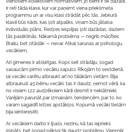
vienotiem kolektīviem normatīviem, jo bērni ir tik dažādi.
Ir reti tāda klase, kur var paņemt viena priekšmeta
programmu un ar visu klasi strādāt pēc tās. Jebkurā
klasē būs kāds, kas ļoti atpaliks, viņam būs jātaisa
individuāls plāns. Redzes iespējas ļoti dažādas, dažiem
tās pasliktinās. Nākamā problēma — negrib mācīties
Brailu, bet citādāk — nevar. Atkal sarunas ar psihologu,
vecākiem.
Arī ģimenes ir atšķirīgas. Kopš šeit strādāju, šogad
sasaucām pirmo vecāku sapulci. Rīkojām to sestdienā,
lai vecāki varētu atbraukt arī no tālākām vietām. Bija
atbraukuši 45 bērnu vecāki, tas ir daudz, ņemot vērā, ka
no visiem 122 audzēkņiem kādi desmit ir neklātnieki.
Varējām parunāt par izmaiņām, tendencēm, par to, ko
varam sagaidīt krīzes apstākļos. Kopumā vecāki tiešām
bija ieinteresēti.
Ar vecākiem darbs ir īpašs, nezinu, kā tas iepriekš
risināts, bet šogad pēkšņi tik daudz problēmu. Vienmēr