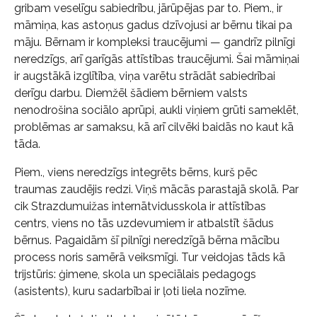
gribam veselīgu sabiedrību, jārūpējas par to. Piem., ir
māmiņa, kas astoņus gadus dzīvojusi ar bērnu tikai pa
māju. Bērnam ir kompleksi traucējumi — gandrīz pilnīgi
neredzīgs, arī garīgās attīstības traucējumi. Šai māmiņai
ir augstākā izglītība, viņa varētu strādāt sabiedrībai
derīgu darbu. Diemžēl šādiem bērniem valsts
nenodrošina sociālo aprūpi, aukli viņiem grūti sameklēt,
problēmas ar samaksu, kā arī cilvēki baidās no kaut kā
tāda.
Piem., viens neredzīgs integrēts bērns, kurš pēc
traumas zaudējis redzi. Viņš mācās parastajā skolā. Par
cik Strazdumuižas internātvidusskola ir attīstības
centrs, viens no tās uzdevumiem ir atbalstīt šādus
bērnus. Pagaidām šī pilnīgi neredzīgā bērna mācību
process noris samērā veiksmīgi. Tur veidojas tāds kā
trijstūris: ģimene, skola un speciālais pedagogs
(asistents), kuru sadarbībai ir ļoti liela nozīme.