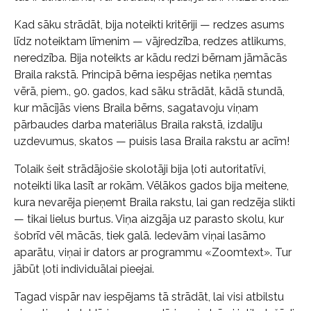
Kad sāku strādāt, bija noteikti kritēriji — redzes asums
līdz noteiktam līmenim — vājredzība, redzes atlikums,
neredzība. Bija noteikts ar kādu redzi bērnam jāmācās
Braila rakstā. Principā bērna iespējas netika ņemtas
vērā, piem., 90. gados, kad sāku strādāt, kādā stundā,
kur mācījās viens Braila bērns, sagatavoju viņam
pārbaudes darba materiālus Braila rakstā, izdalīju
uzdevumus, skatos — puisis lasa Braila rakstu ar acīm!
Tolaik šeit strādājošie skolotāji bija ļoti autoritatīvi,
noteikti lika lasīt ar rokām. Vēlākos gados bija meitene,
kura nevarēja pieņemt Braila rakstu, lai gan redzēja slikti
— tikai lielus burtus. Viņa aizgāja uz parasto skolu, kur
šobrīd vēl mācās, tiek galā. Iedevām viņai lasāmo
aparātu, viņai ir dators ar programmu «Zoomtext». Tur
jābūt ļoti individuālai pieejai.
Tagad vispār nav iespējams tā strādāt, lai visi atbilstu