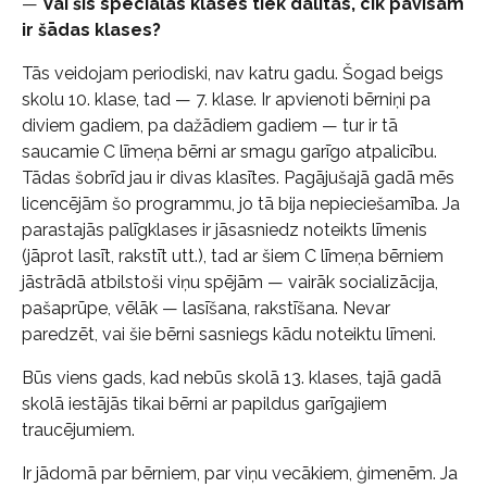
—
Vai šīs speciālās klases tiek dalītas, cik pavisam
ir šādas klases?
Tās veidojam periodiski, nav katru gadu. Šogad beigs
skolu 10. klase, tad — 7. klase. Ir apvienoti bērniņi pa
diviem gadiem, pa dažādiem gadiem — tur ir tā
saucamie C līmeņa bērni ar smagu garīgo atpalicību.
Tādas šobrīd jau ir divas klasītes. Pagājušajā gadā mēs
licencējām šo programmu, jo tā bija nepieciešamība. Ja
parastajās palīgklases ir jāsasniedz noteikts līmenis
(jāprot lasīt, rakstīt utt.), tad ar šiem C līmeņa bērniem
jāstrādā atbilstoši viņu spējām — vairāk socializācija,
pašaprūpe, vēlāk — lasīšana, rakstīšana. Nevar
paredzēt, vai šie bērni sasniegs kādu noteiktu līmeni.
Būs viens gads, kad nebūs skolā 13. klases, tajā gadā
skolā iestājās tikai bērni ar papildus garīgajiem
traucējumiem.
Ir jādomā par bērniem, par viņu vecākiem, ģimenēm. Ja