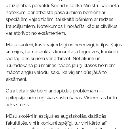
uz izglītības pārvaldi. Šobrīd ir spēkā Ministru kabineta
noteikumi par atbalsta pasākumiem bērniem ar
speciālām vajadzībām, tai skaitā bērniem ar redzes
traucējumiem. Noteikumos ir norādīts, kādus cilvēkus
var atbrīvot no eksāmeniem.
Mūsu skolēni, kas ir vājredzīgi un neredzīgi, ietilpst šajos
kritērijos, tur nosauktas konkrētas diagnozes, konkrēti
rādītāji, pēc kuriem var atbrīvot. Noteikumi un
likumdošana jau mainās, tāpēc jau 3. klases bērniem,
mācot angļu valodu, saku, ka viņiem būs jākārto
eksāmeni.
Otra lieta ir šie bērni ar papildus problēmām —
epilepsija, neiroloģiskas saslimšanas. Viņiem tas būtu
lieks stress.
Mūsu skolēni ir iestājušies augstskolās, dažādās
fakultātēs, viņi ir konkurētspējīgi, tur viņi kārto arī