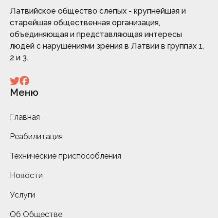
Латвийское общество слепых - крупнейшая и
старейшая общественная организация,
объединяющая и представляющая интересы
людей с нарушениями зрения в Латвии в группах 1,
2 и 3.
Меню
Главная
Реабилитация
Технические приспособления
Новости
Услуги
Об Обществе