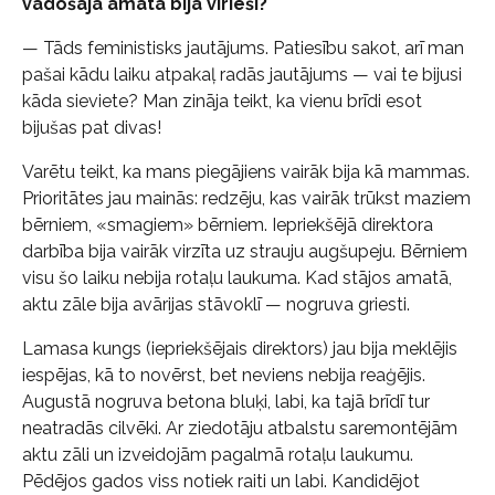
vadošajā amatā bija vīrieši?
— Tāds feministisks jautājums. Patiesību sakot, arī man
pašai kādu laiku atpakaļ radās jautājums — vai te bijusi
kāda sieviete? Man zināja teikt, ka vienu brīdi esot
bijušas pat divas!
Varētu teikt, ka mans piegājiens vairāk bija kā mammas.
Prioritātes jau mainās: redzēju, kas vairāk trūkst maziem
bērniem, «smagiem» bērniem. Iepriekšējā direktora
darbība bija vairāk virzīta uz strauju augšupeju. Bērniem
visu šo laiku nebija rotaļu laukuma. Kad stājos amatā,
aktu zāle bija avārijas stāvoklī — nogruva griesti.
Lamasa kungs (iepriekšējais direktors) jau bija meklējis
iespējas, kā to novērst, bet neviens nebija reaģējis.
Augustā nogruva betona bluķi, labi, ka tajā brīdī tur
neatradās cilvēki. Ar ziedotāju atbalstu saremontējām
aktu zāli un izveidojām pagalmā rotaļu laukumu.
Pēdējos gados viss notiek raiti un labi. Kandidējot