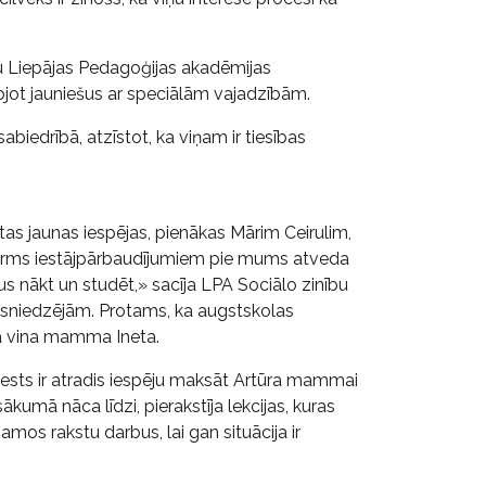
mu Liepājas Pedagoģijas akadēmijas
ojot jauniešus ar speciālām vajadzībām.
abiedrībā, atzīstot, ka viņam ir tiesības
rtas jaunas iespējas, pienākas Mārim Ceirulim,
 pirms iestājpārbaudījumiem pie mums atveda
ņus nākt un studēt,» sacīja LPA Sociālo zinību
pasniedzējām. Protams, ka augstskolas
va vina mamma Ineta.
enests ir atradis iespēju maksāt Artūra mammai
umā nāca līdzi, pierakstīja lekcijas, kuras
amos rakstu darbus, lai gan situācija ir