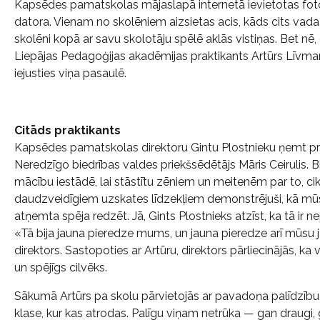
Kapsēdes pamatskolas mājaslapā internetā ievietotas fotogr
datora. Vienam no skolēniem aizsietas acis, kāds cits vada
skolēni kopā ar savu skolotāju spēlē aklās vistiņas. Bet nē, 
Liepājas Pedagoģijas akadēmijas praktikants Artūrs Līvman
iejusties viņa pasaulē.
Citāds praktikants
Kapsēdes pamatskolas direktoru Gintu Plostnieku ņemt pr
Neredzīgo biedrības valdes priekšsēdētājs Māris Ceirulis. Bi
mācību iestādē, lai stāstītu zēniem un meitenēm par to, ci
daudzveidīgiem uzskates līdzekļiem demonstrējuši, kā mūsu
atņemta spēja redzēt. Jā, Gints Plostnieks atzīst, ka tā ir n
«Tā bija jauna pieredze mums, un jauna pieredze arī mūsu 
direktors. Sastopoties ar Artūru, direktors pārliecinājās, ka
un spējīgs cilvēks.
Sākumā Artūrs pa skolu pārvietojās ar pavadoņa palīdzību, k
klase, kur kas atrodas. Palīgu viņam netrūka — gan draugi, g