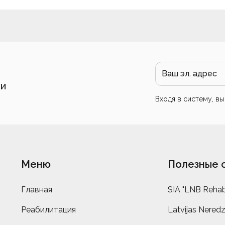
 и
Входя в систему, в
Меню
Полезные 
Главная
SIA "LNB Rehabi
Реабилитация
Latvijas Neredz