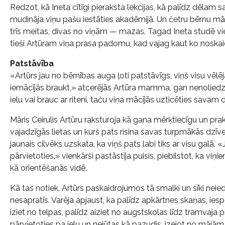
Redzot, kā Ineta cītīgi pieraksta lekcijas, kā palīdz dēl
mudināja viņu pašu iestāties akadēmijā. Un četru bērnu māmi
trīs meitas, divas no viņām — mazas. Tagad Ineta studē vi
tieši Artūram viņa prasa padomu, kad vajag kaut ko noskai
Patstāvība
«Artūrs jau no bērnības auga ļoti patstāvīgs, viņš visu vēlēj
iemācījās braukt,» atcerējās Artūra mamma, gan nenoliedzot, 
ielu vai brauc ar riteni, taču viņa mācījās uzticēties sav
Māris Ceirulis Artūru raksturoja kā gana mērķtiecīgu un prak
vajadzīgās lietas un kurš pats risina savas turpmākās dzīve
jaunais cilvēks uzskata, ka viņš pats labi tiks ar visu galā. «
pārvietoties,» vienkārši pastāstīja puisis, piebilstot, ka v
kā orientēšanās vidē.
Kā tas notiek, Artūrs paskaidrojumos tā smalki un sīki neiedz
nesapratīs. Varēja apjaust, ka palīdz apkārtnes skaņas, iesp
iziet no telpas, palīdz aiziet no augstskolas līdz tramvaja pi
pārvietoties pa ielu un nejūtas kā pazudis, izejot no mājā