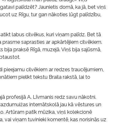
r gatavi palīdzēt? Jaunietis domā, ka jā, bet viņš
ucot uz Rīgu, tur gan nākoties lūgt palīdzību,
satikt labus cilvēkus, kuri viņam palīdz. Bet tā
viņa prasme saprasties ar apkārtējiem cilvēkiem.
ks bija praksē Rīgā, muzejā. Viņš bija sajūsmā,
aptaustot.
idi pieejamu cilvēkiem ar redzes traucējumiem,
ātiem pielikt tekstu Braila rakstā, lai to
ajā profesijā A. Līvmanis redz savu nākotni.
razdumuižas internātskolā jau kā vēstures un
ekuļo. Artūram patīk mūzika, viņš kolekcionē
ba, vai viņam tuvinieki komentē, kas norisinās uz