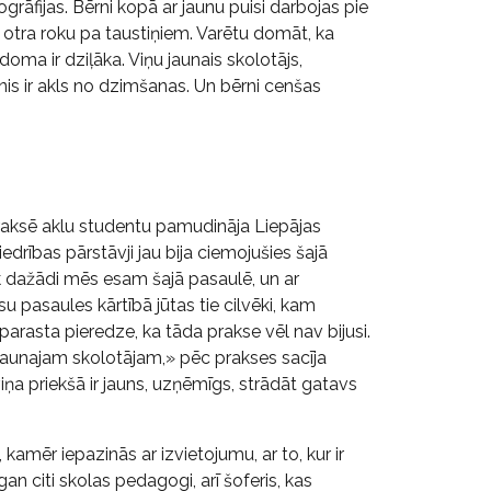
āfijas. Bērni kopā ar jaunu puisi darbojas pie
 otra roku pa taustiņiem. Varētu domāt, ka
doma ir dziļāka. Viņu jaunais skolotājs,
is ir akls no dzimšanas. Un bērni cenšas
aksē aklu studentu pamudināja Liepājas
edrības pārstāvji jau bija ciemojušies šajā
k dažādi mēs esam šajā pasaulē, un ar
 pasaules kārtībā jūtas tie cilvēki, kam
eparasta pieredze, ka tāda prakse vēl nav bijusi.
jaunajam skolotājam,» pēc prakses sacīja
 viņa priekšā ir jauns, uzņēmīgs, strādāt gatavs
amēr iepazinās ar izvietojumu, ar to, kur ir
an citi skolas pedagogi, arī šoferis, kas