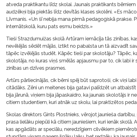
atveda praktikantu līdz skolai. Jaunais praktikants bērniem 
audzēkņi bija piektās līdz devītās klases skolēni. «Es māco
Līvmanis. «Un šī nebija mana pirmā pedagoģiskā prakse. 
internātskolā, kuru pats esmu beidzis.»
Tieši Strazdumuižas skolā Artūram iemācīja tās zinības, ka
nevēlējās sēdēt mājās, iztikt no pabalsta un tā aizvadīt sav
tāpēc izvēlējās studēt. Kāpēc tieši par skolotāju? Tāpēc,
skolotāja, no kuras viņš smēlās apjausmu par to, cik labi i
zinības un dzīves prasmes.
Artūrs pārliecinājās, cik bērni spēj būt saprotoši, cik viņi lab
citādāks. Zēni un meitenes bija gatavi palīdzēt un atbalstīt
bija jārunā, viņiem bija jāpaskaidro, ka jaunais skolotājs ir 
citiem studentiem, kuri atnāk uz skolu, lai praktizētos pe
Skolas direktors Gints Plostnieks, vērojot jaunieša darbību,
prasa lielāku piepūli kā citiem jauniešiem, kuri ienāk skolā
kas apgādāts ar speciālu, neredzīgiem cilvēkiem piemēro
stundām viņam paņem ilgāku laiku, bet redzēju, ka jaunais ci