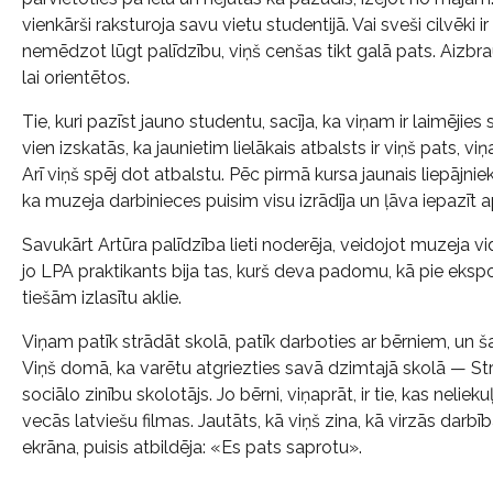
vienkārši raksturoja savu vietu studentijā. Vai sveši cilvēki i
nemēdzot lūgt palīdzību, viņš cenšas tikt galā pats. Aizbra
lai orientētos.
Tie, kuri pazīst jauno studentu, sacīja, ka viņam ir laimējies 
vien izskatās, ka jaunietim lielākais atbalsts ir viņš pats, 
Arī viņš spēj dot atbalstu. Pēc pirmā kursa jaunais liepājnie
ka muzeja darbinieces puisim visu izrādīja un ļāva iepazīt 
Savukārt Artūra palīdzība lieti noderēja, veidojot muzeja v
jo LPA praktikants bija tas, kurš deva padomu, kā pie ekspon
tiešām izlasītu aklie.
Viņam patīk strādāt skolā, patīk darboties ar bērniem, un š
Viņš domā, ka varētu atgriezties savā dzimtajā skolā — St
sociālo zinību skolotājs. Jo bērni, viņaprāt, ir tie, kas neli
vecās latviešu filmas. Jautāts, kā viņš zina, kā virzās darbī
ekrāna, puisis atbildēja: «Es pats saprotu».