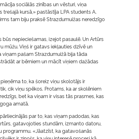
mācīja sociālās zinības un vēsturi, viņa
s trešajā kursā,» pastāstīja LPA students A.
Pirms tam biju praksē Strazdumuižas neredzīgo
s būs nepieciešamas, izejot pasaulē. Un Artūrs
u mūžu. Viņš ir gatavs iekļauties dzīvē un
 ka viņam pašam Strazdumuižā bija tāda
r strādāt ar bērniem un mācīt viņiem dažādas
i pieņēma to, ka šoreiz viņu skolotājs ir
 tik, cik viņu spēkos. Protams, ka ar skolēniem
neredzīgs, bet ka viņam ir visas tās prasmes, kas
dagoga amatā.
 pārliecinājās par to, kas viņam padodas, kas
. Artūrs, gatavojoties stundām, izmanto datoru,
tu programmu. «Jāatzīst, ka gatavošanās
lvēks ir zinošs, ka viņu interesē procesi kā