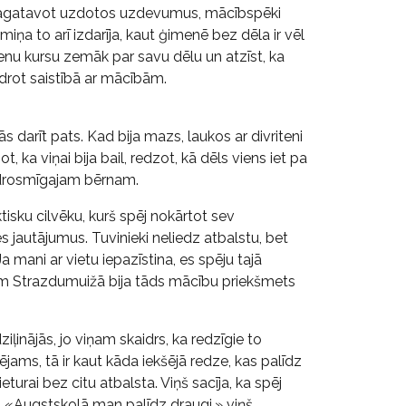
am sagatavot uzdotos uzdevumus, mācībspēki
ņa to arī izdarīja, kaut ģimenē bez dēla ir vēl
enu kursu zemāk par savu dēlu un atzīst, ka
drot saistībā ar mācībām.
ās darīt pats. Kad bija mazs, laukos ar divriteni
ka viņai bija bail, redzot, kā dēls viens iet pa
am drosmīgajam bērnam.
tisku cilvēku, kurš spēj nokārtot sev
s jautājumus. Tuvinieki neliedz atbalstu, bet
Ja mani ar vietu iepazīstina, es spēju tajā
iņiem Strazdumuižā bija tāds mācību priekšmets
iļinājās, jo viņam skaidrs, ka redzīgie to
ējams, tā ir kaut kāda iekšējā redze, kas palīdz
eturai bez citu atbalsta. Viņš sacīja, ka spēj
m. «Augstskolā man palīdz draugi,» viņš