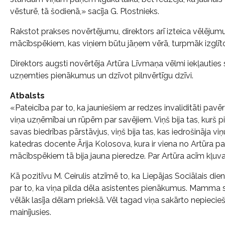
vēsturē, tā šodienā,» sacīja G. Plostnieks.
Rakstot prakses novērtējumu, direktors arī izteica vēlēju
mācībspēkiem, kas viņiem būtu jāņem vērā, turpmāk izglīt
Direktors augsti novērtēja Artūra Līvmaņa vēlmi iekļauties s
uzņemties pienākumus un dzīvot pilnvērtīgu dzīvi.
Atbalsts
«Pateicība par to, ka jauniešiem ar redzes invaliditāti pavē
viņa uzņēmībai un rūpēm par savējiem. Viņš bija tas, kurš
savas biedrības pārstāvjus, viņš bija tas, kas iedrošināja vi
katedras docente Ārija Kolosova, kura ir viena no Artūra 
mācībspēkiem tā bija jauna pieredze. Par Artūra acīm kļu
Kā pozitīvu M. Ceirulis atzīmē to, ka Liepājas Sociālais di
par to, ka viņa pilda dēla asistentes pienākumus. Mamma sāk
vēlāk lasīja dēlam priekšā. Vēl tagad viņa sakārto nepiecieš
mainījusies.