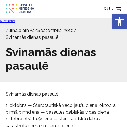
RU
Реабилитация
Откры
Klausīties
Технические средства
Žurnāla arhīvs
/
Septembris, 2010
/
Svinamās dienas pasaulē
Новости
Svinamās dienas
pasaulē
Услуги
Об Обществе
Svinamās dienas pasaulē
Свяжитесь с
1. oktobris — Starptautiskā veco ļaužu diena, oktobra
pirmā pirmdiena — pasaules dabiskās vides diena,
oktobra otrā trešdiena — starptautiskā dabas
katastrofu samazināšanas diena