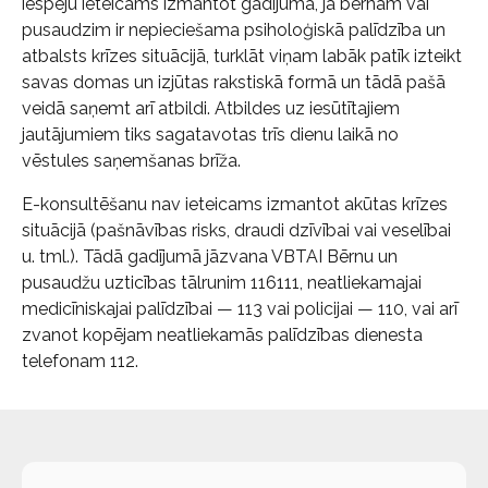
iespēju ieteicams izmantot gadījumā, ja bērnam vai
pusaudzim ir nepieciešama psiholoģiskā palīdzība un
atbalsts krīzes situācijā, turklāt viņam labāk patīk izteikt
savas domas un izjūtas rakstiskā formā un tādā pašā
veidā saņemt arī atbildi. Atbildes uz iesūtītajiem
jautājumiem tiks sagatavotas trīs dienu laikā no
vēstules saņemšanas brīža.
E-konsultēšanu nav ieteicams izmantot akūtas krīzes
situācijā (pašnāvības risks, draudi dzīvībai vai veselībai
u. tml.). Tādā gadījumā jāzvana VBTAI Bērnu un
pusaudžu uzticības tālrunim 116111, neatliekamajai
medicīniskajai palīdzībai — 113 vai policijai — 110, vai arī
zvanot kopējam neatliekamās palīdzības dienesta
telefonam 112.