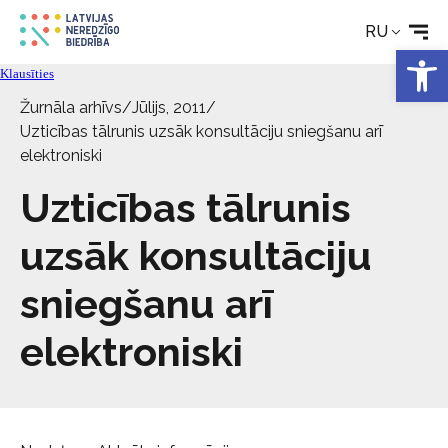
Реабилитация
RU
Откры
Технические средства
Klausīties
Žurnāla arhīvs
/
Jūlijs, 2011
/
Uzticības tālrunis uzsāk konsultāciju sniegšanu arī
Новости
elektroniski
Uzticības tālrunis
Услуги
uzsāk konsultāciju
Об Обществе
sniegšanu arī
Свяжитесь с
elektroniski