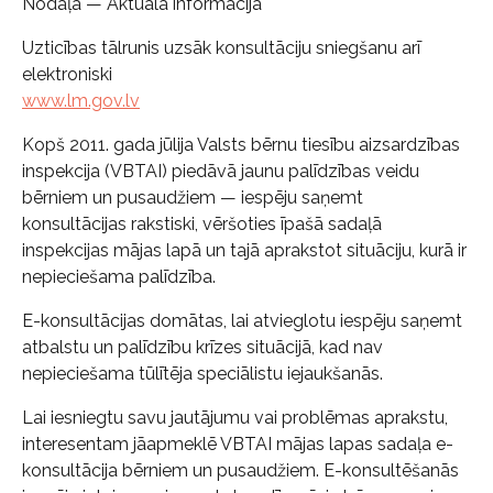
Nodaļa — Aktuāla informācija
Uzticības tālrunis uzsāk konsultāciju sniegšanu arī
elektroniski
www.lm.gov.lv
Kopš 2011. gada jūlija Valsts bērnu tiesību aizsardzības
inspekcija (VBTAI) piedāvā jaunu palīdzības veidu
bērniem un pusaudžiem — iespēju saņemt
konsultācijas rakstiski, vēršoties īpašā sadaļā
inspekcijas mājas lapā un tajā aprakstot situāciju, kurā ir
nepieciešama palīdzība.
E-konsultācijas domātas, lai atvieglotu iespēju saņemt
atbalstu un palīdzību krīzes situācijā, kad nav
nepieciešama tūlītēja speciālistu iejaukšanās.
Lai iesniegtu savu jautājumu vai problēmas aprakstu,
interesentam jāapmeklē VBTAI mājas lapas sadaļa e-
konsultācija bērniem un pusaudžiem. E-konsultēšanās