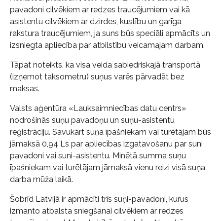
pavadoni cilvēkiem ar redzes traucējumiem vai kā
asistentu cilvēkiem ar dzirdes, kustību un garīga
rakstura traucējumiem, ja suns būs speciāli apmācīts un
izsniegta apliecība par atbilstību veicamajam darbam.
Tāpat noteikts, ka visa veida sabiedriskajā transportā
(izņemot taksometru) suņus varēs pārvadāt bez
maksas.
Valsts aģentūra «Lauksaimniecības datu centrs»
nodrošinās suņu pavadoņu un suņu-asistentu
reģistrāciju. Savukārt suņa īpašniekam vai turētājam būs
jāmaksā 0,94 Ls par apliecības izgatavošanu par suni
pavadoni vai suni-asistentu. Minētā summa suņu
īpašniekam vai turētājam jāmaksā vienu reizi visā suņa
darba mūža laikā.
Šobrīd Latvijā ir apmācīti trīs suņi-pavadoņi, kurus
izmanto atbalsta sniegšanai cilvēkiem ar redzes