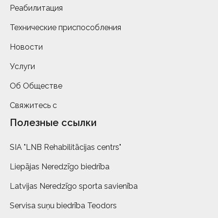
Реабилитация
Технические приспособления
Новости
Услуги
Об Обществе
Свяжитесь с
Полезные ссылки
SIA "LNB Rehabilitācijas centrs"
Liepājas Neredzīgo biedrība
Latvijas Neredzīgo sporta savienība
Servisa suņu biedrība Teodors