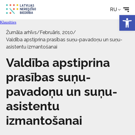
Реабилитация
RU
Откры
Технические средства
Klausīties
Žurnāla arhīvs
/
Februāris, 2010
/
Новости
Valdība apstiprina prasības suņu-pavadoņu un suņu-
asistentu izmantošanai
Услуги
Valdība apstiprina
prasības suņu-
Об Обществе
pavadoņu un suņu-
Свяжитесь с
asistentu
izmantošanai