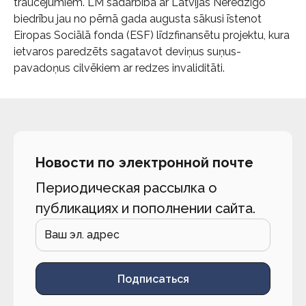
traucējumiem. LM sadarbībā ar Latvijas Neredzīgo
biedrību jau no pērnā gada augusta sākusi īstenot
Eiropas Sociālā fonda (ESF) līdzfinansētu projektu, kura
ietvaros paredzēts sagatavot deviņus suņus-
pavadoņus cilvēkiem ar redzes invaliditāti.
Новости по электронной почте
Периодическая рассылка о
публикациях и пополнении сайта.
Подписаться