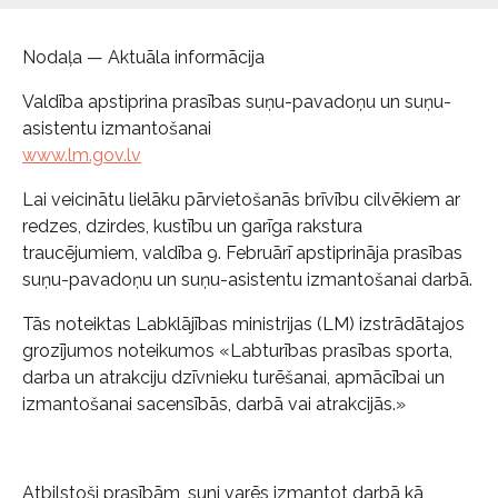
Nodaļa — Aktuāla informācija
Valdība apstiprina prasības suņu-pavadoņu un suņu-
asistentu izmantošanai
www.lm.gov.lv
Lai veicinātu lielāku pārvietošanās brīvību cilvēkiem ar
redzes, dzirdes, kustību un garīga rakstura
traucējumiem, valdība 9. Februārī apstiprināja prasības
suņu-pavadoņu un suņu-asistentu izmantošanai darbā.
Tās noteiktas Labklājības ministrijas (LM) izstrādātajos
grozījumos noteikumos «Labturības prasības sporta,
darba un atrakciju dzīvnieku turēšanai, apmācībai un
izmantošanai sacensībās, darbā vai atrakcijās.»
Atbilstoši prasībām, suni varēs izmantot darbā kā