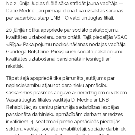
No 2. jūnija Juglas filiālē sāka strādāt jauna vadītāja —
Dace Medne. Jau pirmajā dienā tika uzsāktas sarunas
par sadarbību starp LNB TO valdi un Juglas filiāli.
20. jūnijā notika apspriede par sociālo pakalpojumu
kvalitātes uzlabošanu pansionātā. Tajā piedalījās VSAC
«Rīga» Pakalpojumu nodrošināšanas nodaļas vadītāja
Gundega Bolšteine. Priekšlikumi sociālo pakalpojumu
kvalitātes uzlabošanai pansionātā ir iesniegti arī
rakstiski.
Tāpat šajā apspriedē tika pārrunāts jautājums par
nepieciešamību atjaunot darbinieku apmācību
saskarsmes prasmes apguvē ar neredzīgiem cilvēkiem.
Vasarā Juglas filiāles vadītāja D. Medne ar LNB
Rehabilitācijas centru pārrunāja sadarbības iespējas
pansionāta darbinieku apmācībām darbam ar redzes
invalīdiem. 4. septembrī pirmie apmācībās piedalījās
sektoru vadītāji, sociālie rehabilitētāji, sociālie darbinieki