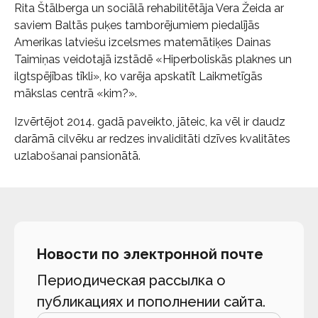
Rita Štālberga un sociālā rehabilitētāja Vera Žeida ar
saviem Baltās puķes tamborējumiem piedalījās
Amerikas latviešu izcelsmes matemātiķes Dainas
Taimiņas veidotajā izstādē «Hiperboliskās plaknes un
ilgtspējības tīkli», ko varēja apskatīt Laikmetīgās
mākslas centrā «kim?».
Izvērtējot 2014. gadā paveikto, jāteic, ka vēl ir daudz
darāmā cilvēku ar redzes invaliditāti dzīves kvalitātes
uzlabošanai pansionātā.
Новости по электронной почте
Периодическая рассылка о
публикациях и пополнении сайта.