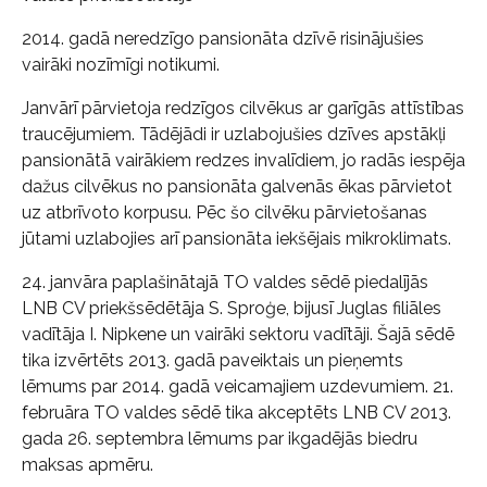
2014. gadā neredzīgo pansionāta dzīvē risinājušies
vairāki nozīmīgi notikumi.
Janvārī pārvietoja redzīgos cilvēkus ar garīgās attīstības
traucējumiem. Tādējādi ir uzlabojušies dzīves apstākļi
pansionātā vairākiem redzes invalīdiem, jo radās iespēja
dažus cilvēkus no pansionāta galvenās ēkas pārvietot
uz atbrīvoto korpusu. Pēc šo cilvēku pārvietošanas
jūtami uzlabojies arī pansionāta iekšējais mikroklimats.
24. janvāra paplašinātajā TO valdes sēdē piedalījās
LNB CV priekšsēdētāja S. Sproģe, bijusī Juglas filiāles
vadītāja I. Nipkene un vairāki sektoru vadītāji. Šajā sēdē
tika izvērtēts 2013. gadā paveiktais un pieņemts
lēmums par 2014. gadā veicamajiem uzdevumiem. 21.
februāra TO valdes sēdē tika akceptēts LNB CV 2013.
gada 26. septembra lēmums par ikgadējās biedru
maksas apmēru.