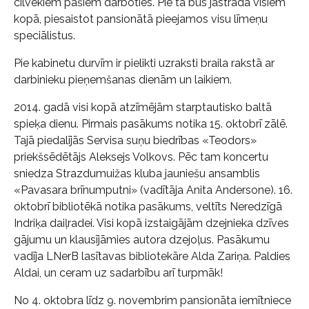
cilvēkiem pašiem darboties. Pie tā būs jāstrādā visiem
kopā, piesaistot pansionātā pieejamos visu līmeņu
speciālistus.
Pie kabinetu durvīm ir pielikti uzraksti braila rakstā ar
darbinieku pieņemšanas dienām un laikiem.
2014. gadā visi kopā atzīmējām starptautisko baltā
spieķa dienu. Pirmais pasākums notika 15. oktobrī zālē.
Tajā piedalījās Servisa suņu biedrības «Teodors»
priekšsēdētājs Aleksejs Volkovs. Pēc tam koncertu
sniedza Strazdumuižas kluba jauniešu ansamblis
«Pavasara brīnumputni» (vadītāja Anita Andersone). 16.
oktobrī bibliotēkā notika pasākums, veltīts Neredzīgā
Indriķa daiļradei. Visi kopā izstaigājām dzejnieka dzīves
gājumu un klausījāmies autora dzejoļus. Pasākumu
vadīja LNerB lasītavas bibliotekāre Alda Zariņa. Paldies
Aldai, un ceram uz sadarbību arī turpmāk!
No 4. oktobra līdz 9. novembrim pansionāta iemītniece