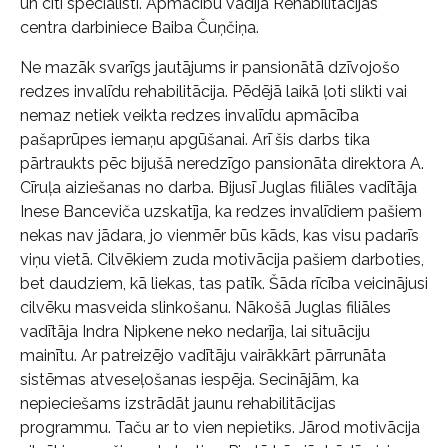
un citi speciālisti. Apmācību vadīja Rehabilitācijas
centra darbiniece Baiba Čuņčiņa.
Ne mazāk svarīgs jautājums ir pansionātā dzīvojošo
redzes invalīdu rehabilitācija. Pēdējā laikā ļoti slikti vai
nemaz netiek veikta redzes invalīdu apmācība
pašaprūpes iemaņu apgūšanai. Arī šis darbs tika
pārtraukts pēc bijušā neredzīgo pansionāta direktora A.
Cīruļa aiziešanas no darba. Bijusī Juglas filiāles vadītāja
Inese Banceviča uzskatīja, ka redzes invalīdiem pašiem
nekas nav jādara, jo vienmēr būs kāds, kas visu padarīs
viņu vietā. Cilvēkiem zuda motivācija pašiem darboties,
bet daudziem, kā liekas, tas patīk. Šāda rīcība veicinājusi
cilvēku masveida slinkošanu. Nākošā Juglas filiāles
vadītāja Indra Nipkene neko nedarīja, lai situāciju
mainītu. Ar patreizējo vadītāju vairākkārt pārrunāta
sistēmas atveseļošanas iespēja. Secinājām, ka
nepieciešams izstrādāt jaunu rehabilitācijas
programmu. Taču ar to vien nepietiks. Jārod motivācija