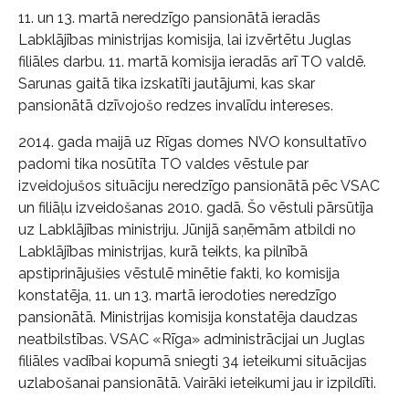
11. un 13. martā neredzīgo pansionātā ieradās
Labklājības ministrijas komisija, lai izvērtētu Juglas
filiāles darbu. 11. martā komisija ieradās arī TO valdē.
Sarunas gaitā tika izskatīti jautājumi, kas skar
pansionātā dzīvojošo redzes invalīdu intereses.
2014. gada maijā uz Rīgas domes NVO konsultatīvo
padomi tika nosūtīta TO valdes vēstule par
izveidojušos situāciju neredzīgo pansionātā pēc VSAC
un filiāļu izveidošanas 2010. gadā. Šo vēstuli pārsūtīja
uz Labklājības ministriju. Jūnijā saņēmām atbildi no
Labklājības ministrijas, kurā teikts, ka pilnībā
apstiprinājušies vēstulē minētie fakti, ko komisija
konstatēja, 11. un 13. martā ierodoties neredzīgo
pansionātā. Ministrijas komisija konstatēja daudzas
neatbilstības. VSAC «Rīga» administrācijai un Juglas
filiāles vadībai kopumā sniegti 34 ieteikumi situācijas
uzlabošanai pansionātā. Vairāki ieteikumi jau ir izpildīti.