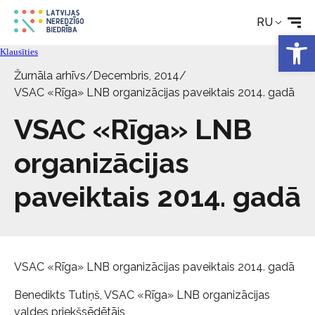
RU
Откры
Новости
Klausīties
Žurnāla arhīvs
/
Decembris, 2014
/
Услуги
VSAC «Rīga» LNB organizācijas paveiktais 2014. gadā
VSAC «Rīga» LNB
Об Обществе
organizācijas
Свяжитесь с
paveiktais 2014. gadā
VSAC «Rīga» LNB organizācijas paveiktais 2014. gadā
Benedikts Tutiņš, VSAC «Rīga» LNB organizācijas
valdes priekšsēdētājs