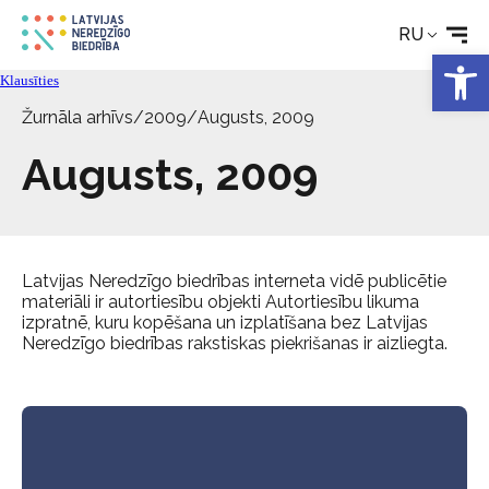
Новости
RU
Откры
Услуги
Klausīties
Žurnāla arhīvs
/
2009
/
Augusts, 2009
Об Обществе
Augusts, 2009
Свяжитесь с
Latvijas Neredzīgo biedrības interneta vidē publicētie
materiāli ir autortiesību objekti Autortiesību likuma
izpratnē, kuru kopēšana un izplatīšana bez Latvijas
Neredzīgo biedrības rakstiskas piekrišanas ir aizliegta.