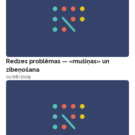
Redzes problēmas — «mušiņas» un
zibeņošana
01/08/2009