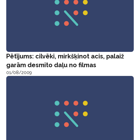
Pētījums: cilvēki, mirkšķinot acis, palaiž
garām desmito daļu no filmas
01/08/2009