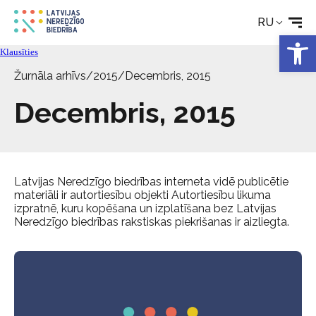
Новости
RU
Откры
Klausīties
Услуги
Žurnāla arhīvs
/
2015
/
Decembris, 2015
Decembris, 2015
Об Обществе
Свяжитесь с
Latvijas Neredzīgo biedrības interneta vidē publicētie
materiāli ir autortiesību objekti Autortiesību likuma
izpratnē, kuru kopēšana un izplatīšana bez Latvijas
Neredzīgo biedrības rakstiskas piekrišanas ir aizliegta.