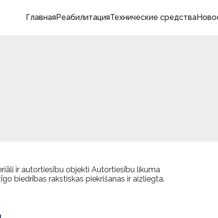
Главная
Реабилитация
Технические средства
Ново
āli ir autortiesību objekti Autortiesību likuma
o biedrības rakstiskas piekrišanas ir aizliegta.