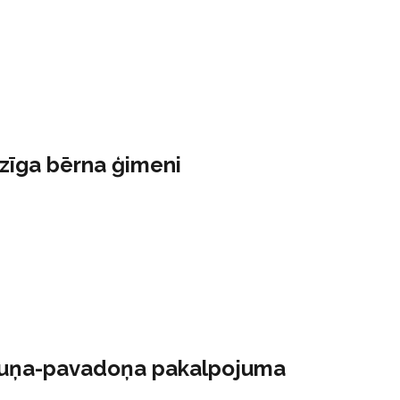
dzīga bērna ģimeni
 suņa-pavadoņa pakalpojuma