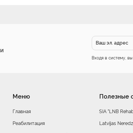
 и
Входя в систему, в
Меню
Полезные 
Главная
SIA "LNB Rehabi
Реабилитация
Latvijas Neredz