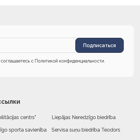
Подписаться
ы соглашаетесь с
Политикой конфиденциальности
.
ссылки
litācijas centrs"
Liepājas Neredzīgo biedrība
īgo sporta savienība
Servisa suņu biedrība Teodors