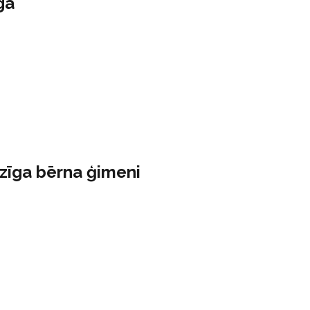
gā
dzīga bērna ģimeni