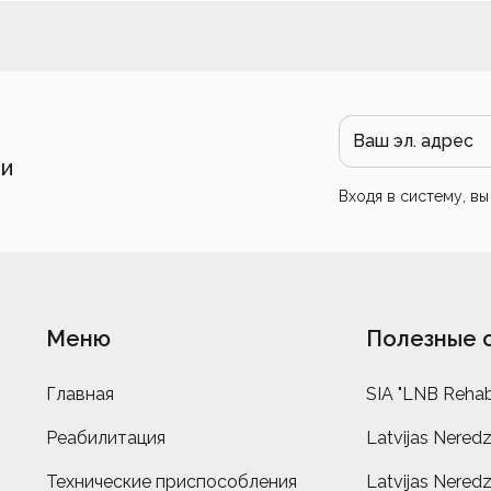
 и
Входя в систему, в
Меню
Полезные 
Главная
SIA "LNB Rehabi
Реабилитация
Latvijas Neredz
Технические приспособления
Latvijas Neredz