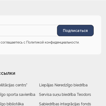
Подписаться
ы соглашаетесь с
Политикой конфиденциальности
.
ссылки
litācijas centrs"
Liepājas Neredzīgo biedrība
īgo sporta savienība
Servisa suņu biedrība Teodors
īgo bibliotēka
Sabiedrības integrācijas fonds