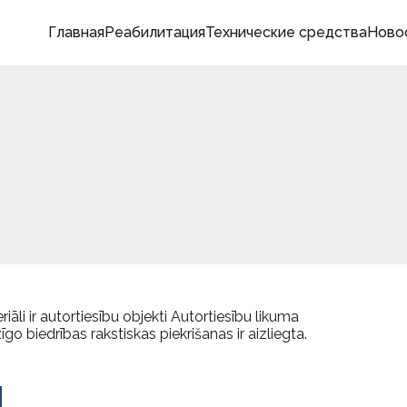
Главная
Реабилитация
Технические средства
Ново
āli ir autortiesību objekti Autortiesību likuma
o biedrības rakstiskas piekrišanas ir aizliegta.