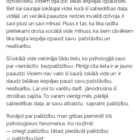
dzīvesvietu. Viņiem bija ļoti lielas iespējas izpausties.
Bet šai šaurajai lokālajai videi, kurā šī sabiedrības daļa,
vidējā un vecākā paaudze, redzes invalīdi dzīvoja, ir
savi plusi un savi mīnusi. Pluss ir tas, ka tika radīta
pietiekami droša sociālā vide, mīnuss, ka šiem cilvēkiem
tika liegta iespēja izpaust savu patstāvību un
neatkarību.
Šī lokālā vide veicināja tādu lietu, ko psiholoģijā sauc
par «Iemācīto bezpalīdzību». Pilnīgi cita lieta ir ar jauno
paaudzi. Viņiem nav vairs šī šaurā, lokālā vide un ir
daudz lielākas iespējas paust savu patstāvību,
neatkarību. Lai viņi to varētu darīt, jānodrošina šī
drošības sajūta. To varam vienīgi mēs, pārējā
sabiedrības daļa, ar savu atbalstu, sapratni, palīdzību.
Runājot par palīdzību, man gribas pieminēt trīs
psiholoģiskos fenomenus. Ko nozīmē:
— sniegt palīdzību, tātad, piedāvāt palīdzību;
— palīdzību lūgt;