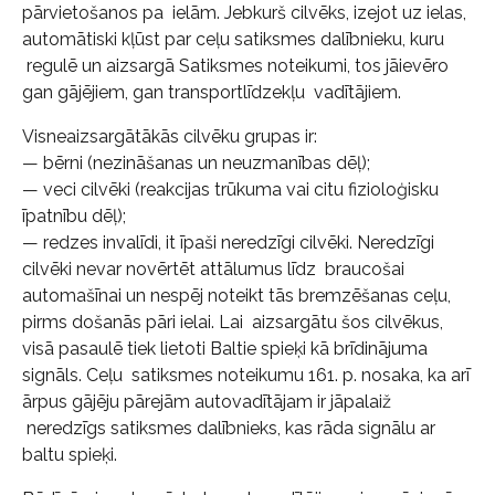
pārvietošanos pa ielām. Jebkurš cilvēks, izejot uz ielas,
automātiski kļūst par ceļu satiksmes dalībnieku, kuru
regulē un aizsargā Satiksmes noteikumi, tos jāievēro
gan gājējiem, gan transportlīdzekļu vadītājiem.
Visneaizsargātākās cilvēku grupas ir:
— bērni (nezināšanas un neuzmanības dēļ);
— veci cilvēki (reakcijas trūkuma vai citu fizioloģisku
īpatnību dēļ);
— redzes invalīdi, it īpaši neredzīgi cilvēki. Neredzīgi
cilvēki nevar novērtēt attālumus līdz braucošai
automašīnai un nespēj noteikt tās bremzēšanas ceļu,
pirms došanās pāri ielai. Lai aizsargātu šos cilvēkus,
visā pasaulē tiek lietoti Baltie spieķi kā brīdinājuma
signāls. Ceļu satiksmes noteikumu 161. p. nosaka, ka arī
ārpus gājēju pārejām autovadītājam ir jāpalaiž
neredzīgs satiksmes dalībnieks, kas rāda signālu ar
baltu spieķi.