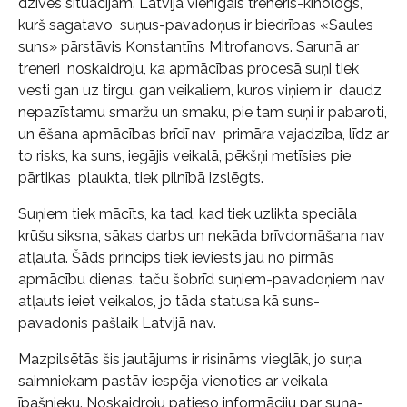
dzīves situācijām. Latvijā vienīgais treneris-kinologs,
kurš sagatavo suņus-pavadoņus ir biedrības «Saules
suns» pārstāvis Konstantīns Mitrofanovs. Sarunā ar
treneri noskaidroju, ka apmācības procesā suņi tiek
vesti gan uz tirgu, gan veikaliem, kuros viņiem ir daudz
nepazīstamu smaržu un smaku, pie tam suņi ir pabaroti,
un ēšana apmācības brīdī nav primāra vajadzība, līdz ar
to risks, ka suns, iegājis veikalā, pēkšņi metīsies pie
pārtikas plaukta, tiek pilnībā izslēgts.
Suņiem tiek mācīts, ka tad, kad tiek uzlikta speciāla
krūšu siksna, sākas darbs un nekāda brīvdomāšana nav
atļauta. Šāds princips tiek ieviests jau no pirmās
apmācību dienas, taču šobrīd suņiem-pavadoņiem nav
atļauts ieiet veikalos, jo tāda statusa kā suns-
pavadonis pašlaik Latvijā nav.
Mazpilsētās šis jautājums ir risināms vieglāk, jo suņa
saimniekam pastāv iespēja vienoties ar veikala
īpašnieku. Noskaidroju patieso informāciju par suņa-