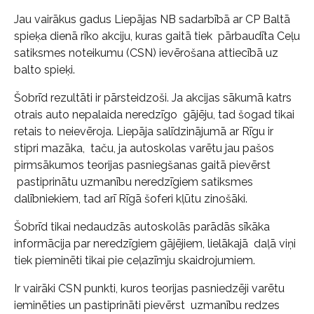
Jau vairākus gadus Liepājas NB sadarbībā ar CP Baltā
spieķa dienā rīko akciju, kuras gaitā tiek pārbaudīta Ceļu
satiksmes noteikumu (CSN) ievērošana attiecībā uz
balto spieķi.
Šobrīd rezultāti ir pārsteidzoši. Ja akcijas sākumā katrs
otrais auto nepalaida neredzīgo gājēju, tad šogad tikai
retais to neievēroja. Liepāja salīdzinājumā ar Rīgu ir
stipri mazāka, taču, ja autoskolas varētu jau pašos
pirmsākumos teorijas pasniegšanas gaitā pievērst
pastiprinātu uzmanību neredzīgiem satiksmes
dalībniekiem, tad arī Rīgā šoferi kļūtu zinošāki.
Šobrīd tikai nedaudzās autoskolās parādās sīkāka
informācija par neredzīgiem gājējiem, lielākajā daļā viņi
tiek pieminēti tikai pie ceļazīmju skaidrojumiem.
Ir vairāki CSN punkti, kuros teorijas pasniedzēji varētu
ieminēties un pastiprināti pievērst uzmanību redzes