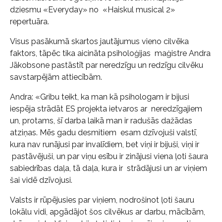
dziesmu «Everyday» no «Haiskul musical 2»
repertuāra.
Visus pasākumā skartos jautājumus vieno cilvēka
faktors, tāpēc tika aicināta psiholoģijas maģistre Andra
Jākobsone pastāstīt par neredzīgu un redzīgu cilvēku
savstarpējām attiecībām.
Andra: «Gribu teikt, ka man kā psihologam ir bijusi
iespēja strādāt ES projekta ietvaros ar neredzīgajiem
un, protams, šī darba laikā man ir radušās dažādas
atziņas. Mēs gadu desmitiem esam dzīvojuši valstī,
kura nav runājusi par invalīdiem, bet viņi ir bijuši, viņi ir
pastāvējuši, un par viņu esību ir zinājusi viena ļoti šaura
sabiedrības daļa, tā daļa, kura ir strādājusi un ar viņiem
šai vidē dzīvojusi.
Valsts ir rūpējusies par viņiem, nodrošinot ļoti šauru
lokālu vidi, apgādājot šos cilvēkus ar darbu, mācībām,