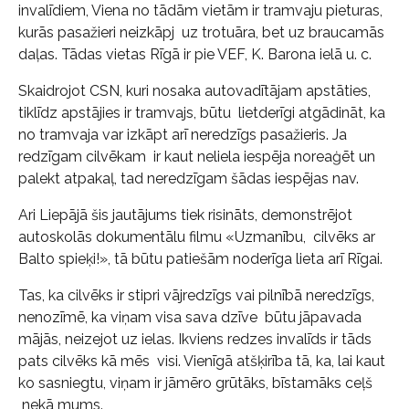
invalīdiem, Viena no tādām vietām ir tramvaju pieturas,
kurās pasažieri neizkāpj uz trotuāra, bet uz braucamās
daļas. Tādas vietas Rīgā ir pie VEF, K. Barona ielā u. c.
Skaidrojot CSN, kuri nosaka autovadītājam apstāties,
tiklīdz apstājies ir tramvajs, būtu lietderīgi atgādināt, ka
no tramvaja var izkāpt arī neredzīgs pasažieris. Ja
redzīgam cilvēkam ir kaut neliela iespēja noreaģēt un
palekt atpakaļ, tad neredzīgam šādas iespējas nav.
Ari Liepājā šis jautājums tiek risināts, demonstrējot
autoskolās dokumentālu filmu «Uzmanību, cilvēks ar
Balto spieķi!», tā būtu patiešām noderīga lieta arī Rīgai.
Tas, ka cilvēks ir stipri vājredzīgs vai pilnībā neredzīgs,
nenozīmē, ka viņam visa sava dzīve būtu jāpavada
mājās, neizejot uz ielas. Ikviens redzes invalīds ir tāds
pats cilvēks kā mēs visi. Vienīgā atšķirība tā, ka, lai kaut
ko sasniegtu, viņam ir jāmēro grūtāks, bīstamāks ceļš
nekā mums.