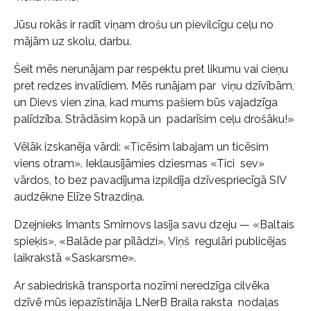
Jūsu rokās ir radīt viņam drošu un pievilcīgu ceļu no
mājām uz skolu, darbu.
Šeit mēs nerunājam par respektu pret likumu vai cieņu
pret redzes invalīdiem. Mēs runājam par viņu dzīvībām,
un Dievs vien zina, kad mums pašiem būs vajadzīga
palīdzība. Strādāsim kopā un padarīsim ceļu drošāku!»
Vēlāk izskanēja vārdi: «Ticēsim labajam un ticēsim
viens otram». Ieklausījāmies dziesmas «Tici sev»
vārdos, to bez pavadījuma izpildīja dzīvespriecīgā SIV
audzēkne Elīze Strazdiņa.
Dzejnieks Imants Smirnovs lasīja savu dzeju — «Baltais
spieķis», «Balāde par pīlādzi». Viņš regulāri publicējas
laikrakstā «Saskarsme».
Ar sabiedriskā transporta nozīmi neredzīga cilvēka
dzīvē mūs iepazīstināja LNerB Braila raksta nodaļas