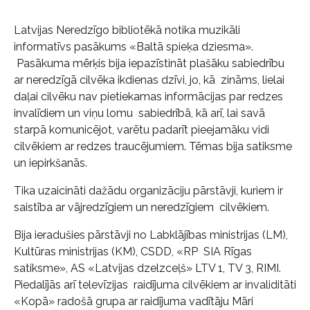
Latvijas Neredzīgo bibliotēkā notika muzikāli
informatīvs pasākums «Baltā spieķa dziesma».
Pasākuma mērķis bija iepazīstināt plašāku sabiedrību
ar neredzīgā cilvēka ikdienas dzīvi, jo, kā zināms, lielai
daļai cilvēku nav pietiekamas informācijas par redzes
invalīdiem un viņu lomu sabiedrībā, kā arī, lai savā
starpā komunicējot, varētu padarīt pieejamāku vidi
cilvēkiem ar redzes traucējumiem. Tēmas bija satiksme
un iepirkšanās.
Tika uzaicināti dažādu organizāciju pārstāvji, kuriem ir
saistība ar vājredzīgiem un neredzīgiem cilvēkiem.
Bija ieradušies pārstāvji no Labklājības ministrijas (LM),
Kultūras ministrijas (KM), CSDD, «RP SIA Rīgas
satiksme», AS «Latvijas dzelzceļš» LTV 1, TV 3, RIMI.
Piedalījās arī televīzijas raidījuma cilvēkiem ar invaliditāti
«Kopā» radošā grupa ar raidījuma vadītāju Māri