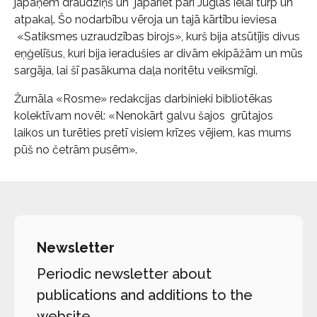
jāpaņem draudziņš un jāpāriet pāri Juglas ielai turp un
atpakaļ. Šo nodarbību vēroja un tajā kārtību ieviesa
«Satiksmes uzraudzības birojs», kurš bija atsūtījis divus
eņģelīšus, kuri bija ieradušies ar divām ekipāžām un mūs
sargāja, lai šī pasākuma daļa noritētu veiksmīgi.
Žurnāla «Rosme» redakcijas darbinieki bibliotēkas
kolektīvam novēl: «Nenokārt galvu šajos grūtajos
laikos un turēties pretī visiem krīzes vējiem, kas mums
pūš no četrām pusēm».
Newsletter
Periodic newsletter about
publications and additions to the
website.