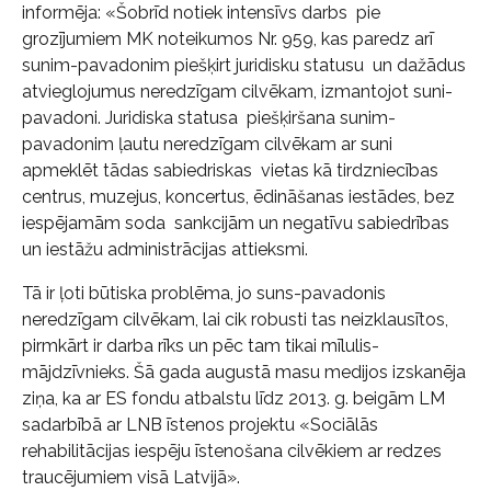
informēja: «Šobrīd notiek intensīvs darbs pie
grozījumiem MK noteikumos Nr. 959, kas paredz arī
sunim-pavadonim piešķirt juridisku statusu un dažādus
atvieglojumus neredzīgam cilvēkam, izmantojot suni-
pavadoni. Juridiska statusa piešķiršana sunim-
pavadonim ļautu neredzīgam cilvēkam ar suni
apmeklēt tādas sabiedriskas vietas kā tirdzniecības
centrus, muzejus, koncertus, ēdināšanas iestādes, bez
iespējamām soda sankcijām un negatīvu sabiedrības
un iestāžu administrācijas attieksmi.
Tā ir ļoti būtiska problēma, jo suns-pavadonis
neredzīgam cilvēkam, lai cik robusti tas neizklausītos,
pirmkārt ir darba rīks un pēc tam tikai mīlulis-
mājdzīvnieks. Šā gada augustā masu medijos izskanēja
ziņa, ka ar ES fondu atbalstu līdz 2013. g. beigām LM
sadarbībā ar LNB īstenos projektu «Sociālās
rehabilitācijas iespēju īstenošana cilvēkiem ar redzes
traucējumiem visā Latvijā».