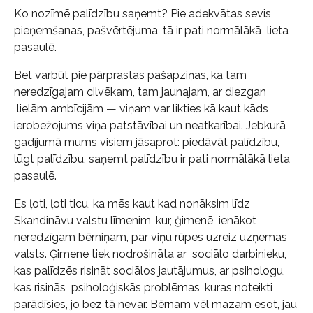
Ko nozīmē palīdzību saņemt? Pie adekvātas sevis
pieņemšanas, pašvērtējuma, tā ir pati normālākā lieta
pasaulē.
Bet varbūt pie pārprastas pašapziņas, ka tam
neredzīgajam cilvēkam, tam jaunajam, ar diezgan
lielām ambīcijām — viņam var likties kā kaut kāds
ierobežojums viņa patstāvībai un neatkarībai. Jebkurā
gadījumā mums visiem jāsaprot: piedāvāt palīdzību,
lūgt palīdzību, saņemt palīdzību ir pati normālākā lieta
pasaulē.
Es ļoti, ļoti ticu, ka mēs kaut kad nonāksim līdz
Skandināvu valstu līmenim, kur, ģimenē ienākot
neredzīgam bērniņam, par viņu rūpes uzreiz uzņemas
valsts. Ģimene tiek nodrošināta ar sociālo darbinieku,
kas palīdzēs risināt sociālos jautājumus, ar psihologu,
kas risinās psiholoģiskās problēmas, kuras noteikti
parādīsies, jo bez tā nevar. Bērnam vēl mazam esot, jau