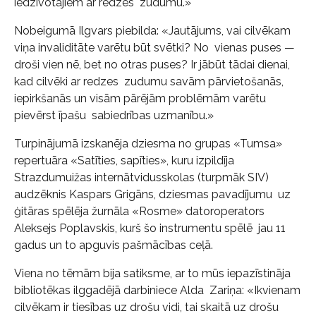
iedzīvotājiem ar redzes zudumu.»
Nobeigumā Ilgvars piebilda: «Jautājums, vai cilvēkam
viņa invaliditāte varētu būt svētki? No vienas puses —
droši vien nē, bet no otras puses? Ir jābūt tādai dienai,
kad cilvēki ar redzes zudumu savām pārvietošanās,
iepirkšanās un visām pārējām problēmām varētu
pievērst īpašu sabiedrības uzmanību.»
Turpinājumā izskanēja dziesma no grupas «Tumsa»
repertuāra «Satīties, sapīties», kuru izpildīja
Strazdumuižas internātvidusskolas (turpmāk SIV)
audzēknis Kaspars Grigāns, dziesmas pavadījumu uz
ģitāras spēlēja žurnāla «Rosme» datoroperators
Aleksejs Poplavskis, kurš šo instrumentu spēlē jau 11
gadus un to apguvis pašmācības ceļā.
Viena no tēmām bija satiksme, ar to mūs iepazīstināja
bibliotēkas ilggadējā darbiniece Alda Zariņa: «Ikvienam
cilvēkam ir tiesības uz drošu vidi, tai skaitā uz drošu