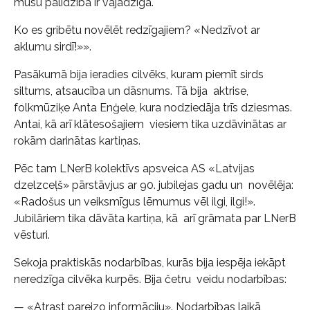
mūsu palīdzība ir vajadzīga.
Ko es gribētu novēlēt redzīgajiem? «Nedzīvot ar
aklumu sirdī!»».
Pasākumā bija ieradies cilvēks, kuram piemīt sirds
siltums, atsaucība un dāsnums. Tā bija aktrise,
folkmūziķe Anta Enģele, kura nodziedāja trīs dziesmas.
Antai, kā arī klātesošajiem viesiem tika uzdāvinātas ar
rokām darinātas kartiņas.
Pēc tam LNerB kolektīvs apsveica AS «Latvijas
dzelzceļš» pārstāvjus ar 90. jubilejas gadu un novēlēja:
«Radošus un veiksmīgus lēmumus vēl ilgi, ilgi!».
Jubilāriem tika dāvāta kartiņa, kā arī grāmata par LNerB
vēsturi.
Sekoja praktiskās nodarbības, kurās bija iespēja iekāpt
neredzīga cilvēka kurpēs. Bija četru veidu nodarbības:
— «Atrast pareizo informāciju». Nodarbības laikā