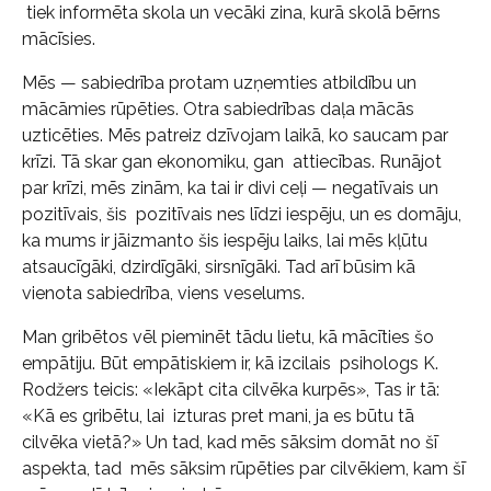
tiek informēta skola un vecāki zina, kurā skolā bērns
mācīsies.
Mēs — sabiedrība protam uzņemties atbildību un
mācāmies rūpēties. Otra sabiedrības daļa mācās
uzticēties. Mēs patreiz dzīvojam laikā, ko saucam par
krīzi. Tā skar gan ekonomiku, gan attiecības. Runājot
par krīzi, mēs zinām, ka tai ir divi ceļi — negatīvais un
pozitīvais, šis pozitīvais nes līdzi iespēju, un es domāju,
ka mums ir jāizmanto šis iespēju laiks, lai mēs kļūtu
atsaucīgāki, dzirdīgāki, sirsnīgāki. Tad arī būsim kā
vienota sabiedrība, viens veselums.
Man gribētos vēl pieminēt tādu lietu, kā mācīties šo
empātiju. Būt empātiskiem ir, kā izcilais psihologs K.
Rodžers teicis: «Iekāpt cita cilvēka kurpēs», Tas ir tā:
«Kā es gribētu, lai izturas pret mani, ja es būtu tā
cilvēka vietā?» Un tad, kad mēs sāksim domāt no šī
aspekta, tad mēs sāksim rūpēties par cilvēkiem, kam šī