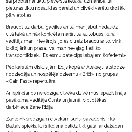
šai problēmai tiktu pievērsta lielāka uzmanība, lai
pieturas tiktu nosauktas pareizi un cilvēki varētu drošāk
pārvietoties.
Braucot uz darbu, gadījies arī tā: man jābūt nedaudz
citā laikā un nāk konkrēta maršruta autobuss, kura
vadītājs mani ir ievērojis, jo es citreiz braucu ar to, viņš
izkāpj ārā un prasa, vai man nevajag tieši šo
transportlīdzekli. Es esmu pateicīgs labajiem šoferiem!»
Pēc karstām diskusijām Edijs kopā ar Alekseju atslodzei
nodziedāja un nospēlēja dziesmu «Brīži» no grupas
«Gain Fast» repertuāra.
Ar iepirkšanos neredzīga cilvēka dzīvē mūs iepazīstināja
pasākuma vadītāja Gunta un jaunā bibliotēkas
darbiniece Zane Rižija.
Zane: «Neredzīgam cilvēkam suns-pavadonis ir kā
Baltais spieķis, kurš ikdienā palīdz tikt galā ar dažādām