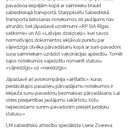
pavadoņa iespējām kopā ar saimnieku braukt
sabiedriskajā transportā. Starppilsētu Sabiedriskā
transporta lietošanas noteikumos šis jautājums nav
atrunāts, bet jāpaslavē uzņēmumi «RP SIA Rīgas
satiksme» un AS «Latvijas dzelzceļš», kuri savos
normatīvajos dokumentos iekļāvuši punktu par
vājredzīga cilvēka pārvadāšanu kopā ar suni-pavadoni,
suņa saimniekam uzrādot vakcinācijas apliecību. Tomēr
šajos noteikumos vajadzētu nomainīt statusu
«vājredzīgs» uz «neredzīgs».
Jāpaslavē arī aviokompānija «airBaltic», kuras
piedāvātajos pasažieru pārvadājumu noteikumos ir
iekļauta suņu-pavadoņu bezmaksas pārvadāšana. Lai
vides pieejamības jautājumu sakārtotu, būtu
nepieciešams sunim-pavadonim piešķirt juridisku
statusu.»
LM sabiedrisko attiecību speciāliste Liene Zvereva