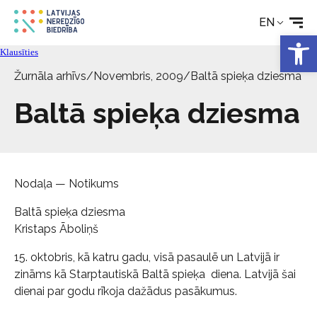
EN
Open 
Klausīties
Žurnāla arhīvs
/
Novembris, 2009
/
Baltā spieķa dziesma
Baltā spieķa dziesma
Nodaļa — Notikums
Baltā spieķa dziesma
Kristaps Āboliņš
15. oktobris, kā katru gadu, visā pasaulē un Latvijā ir
zināms kā Starptautiskā Baltā spieķa diena. Latvijā šai
dienai par godu rīkoja dažādus pasākumus.