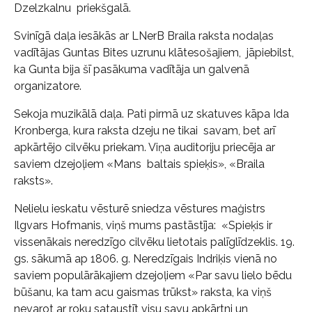
Dzelzkalnu priekšgalā.
Svinīgā daļa iesākās ar LNerB Braila raksta nodaļas
vadītājas Guntas Bites uzrunu klātesošajiem, jāpiebilst,
ka Gunta bija šī pasākuma vadītāja un galvenā
organizatore.
Sekoja muzikālā daļa. Pati pirmā uz skatuves kāpa Ida
Kronberga, kura raksta dzeju ne tikai savam, bet arī
apkārtējo cilvēku priekam. Viņa auditoriju priecēja ar
saviem dzejoļiem «Mans baltais spieķis», «Braila
raksts».
Nelielu ieskatu vēsturē sniedza vēstures maģistrs
Ilgvars Hofmanis, viņš mums pastāstīja: «Spieķis ir
vissenākais neredzīgo cilvēku lietotais palīglīdzeklis. 19.
gs. sākumā ap 1806. g. Neredzīgais Indriķis vienā no
saviem populārākajiem dzejoļiem «Par savu lielo bēdu
būšanu, ka tam acu gaismas trūkst» raksta, ka viņš
nevarot ar roku sataustīt visu savu apkārtni un