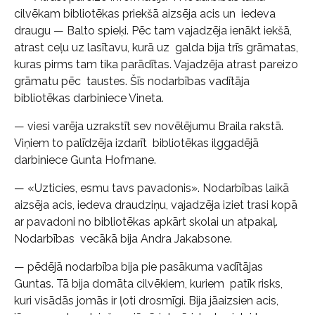
cilvēkam bibliotēkas priekšā aizsēja acis un iedeva
draugu — Balto spieķi. Pēc tam vajadzēja ienākt iekšā,
atrast ceļu uz lasītavu, kurā uz galda bija trīs grāmatas,
kuras pirms tam tika parādītas. Vajadzēja atrast pareizo
grāmatu pēc taustes. Šīs nodarbības vadītāja
bibliotēkas darbiniece Vineta.
— viesi varēja uzrakstīt sev novēlējumu Braila rakstā.
Viņiem to palīdzēja izdarīt bibliotēkas ilggadējā
darbiniece Gunta Hofmane.
— «Uzticies, esmu tavs pavadonis». Nodarbības laikā
aizsēja acis, iedeva draudziņu, vajadzēja iziet trasi kopā
ar pavadoni no bibliotēkas apkārt skolai un atpakaļ.
Nodarbības vecākā bija Andra Jakabsone.
— pēdējā nodarbība bija pie pasākuma vadītājas
Guntas. Tā bija domāta cilvēkiem, kuriem patīk risks,
kuri visādās jomās ir ļoti drosmīgi. Bija jāaizsien acis,