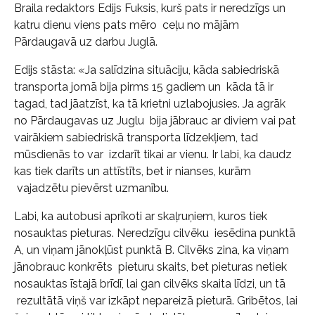
Braila redaktors Edijs Fuksis, kurš pats ir neredzīgs un
katru dienu viens pats mēro ceļu no mājām
Pārdaugavā uz darbu Juglā.
Edijs stāsta: «Ja salīdzina situāciju, kāda sabiedriskā
transporta jomā bija pirms 15 gadiem un kāda tā ir
tagad, tad jāatzīst, ka tā krietni uzlabojusies. Ja agrāk
no Pārdaugavas uz Juglu bija jābrauc ar diviem vai pat
vairākiem sabiedriskā transporta līdzekļiem, tad
mūsdienās to var izdarīt tikai ar vienu. Ir labi, ka daudz
kas tiek darīts un attīstīts, bet ir nianses, kurām
vajadzētu pievērst uzmanību.
Labi, ka autobusi aprīkoti ar skaļruņiem, kuros tiek
nosauktas pieturas. Neredzīgu cilvēku iesēdina punktā
A, un viņam jānokļūst punktā B. Cilvēks zina, ka viņam
jānobrauc konkrēts pieturu skaits, bet pieturas netiek
nosauktas īstajā brīdī, lai gan cilvēks skaita līdzi, un tā
rezultātā viņš var izkāpt nepareizā pieturā. Gribētos, lai