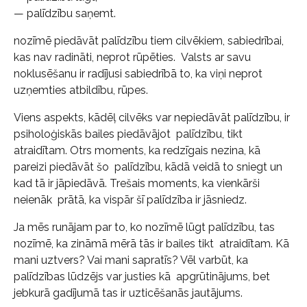
— palīdzību saņemt.
nozīmē piedāvāt palīdzību tiem cilvēkiem, sabiedrībai,
kas nav radināti, neprot rūpēties. Valsts ar savu
noklusēšanu ir radījusi sabiedrībā to, ka viņi neprot
uzņemties atbildību, rūpes.
Viens aspekts, kādēļ cilvēks var nepiedāvāt palīdzību, ir
psiholoģiskās bailes piedāvājot palīdzību, tikt
atraidītam. Otrs moments, ka redzīgais nezina, kā
pareizi piedāvāt šo palīdzību, kādā veidā to sniegt un
kad tā ir jāpiedāvā. Trešais moments, ka vienkārši
neienāk prātā, ka vispār šī palīdzība ir jāsniedz.
Ja mēs runājam par to, ko nozīmē lūgt palīdzību, tas
nozīmē, ka zināmā mērā tās ir bailes tikt atraidītam. Kā
mani uztvers? Vai mani sapratīs? Vēl varbūt, ka
palīdzības lūdzējs var justies kā apgrūtinājums, bet
jebkurā gadījumā tas ir uzticēšanās jautājums.