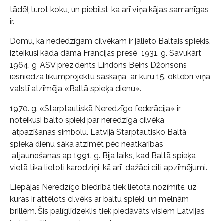
tādēļ turot koku, un piebilst, ka arī viņa kājas samanīgas
ir.
Domu, ka nededzīgam cilvēkam ir jālieto Baltais spieķis,
izteikusi kāda dāma Francijas presē 1931. g. Savukārt
1964. g. ASV prezidents Lindons Beins Džonsons
iesniedza likumprojektu saskaņā ar kuru 15. oktobrī viņa
valstī atzīmēja «Baltā spieķa dienu».
1970. g. «Starptautiskā Neredzīgo federācija» ir
noteikusi balto spieķi par neredzīga cilvēka
atpazīšanas simbolu. Latvijā Starptautisko Baltā
spieķa dienu sāka atzīmēt pēc neatkarības
atjaunošanas ap 1991. g. Bija laiks, kad Baltā spieķa
vietā tika lietoti karodziņi, kā arī dažādi citi apzīmējumi.
Liepājas Neredzīgo biedrībā tiek lietota nozīmīte, uz
kuras ir attēlots cilvēks ar baltu spieķi un melnām
brillēm. Šis palīglīdzeklis tiek piedāvāts visiem Latvijas