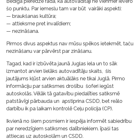
Bēdīgā pieredze rāda, ka autovadītāji ne vienmēr ievēro
šo punktu. Par iemeslu tam var būt vairāki aspekti:
— braukšanas kultūra;
— attieksme pret invalīdiem;
— nezināšana.
Pirmos divus aspektus nav mūsu spēkos ietekmēt, taču
nezināšanu var pārvērst par zināšanu.
Tagad, kad ir izbūvēta jaunā Juglas iela un to sāk
izmantot arvien lielāks autovadītāju skaits, šis
jautājums kļūst arvien aktuālāks ne tikai Juglā. Pirmo
informāciju par satiksmes drošību šoferi iegūst
autoskolās. Vēlāk tā gatavību piedalīties satiksmē
patstāvīgi pārbauda un apstiprina CSDD, bet reālo
darbību ik pa laikam kontrolē Ceļu policija (CP).
Ikvienā no šiem posmiem ir iespēja informēt sabiedrību
par neredzīgiem satiksmes dalībniekiem. īpaši tas
attiecas uz autoskolām un CSDD.