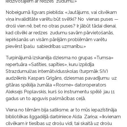
iedzīvotājiem ar redzes zudumu.»
Nobeigumā Ilgvars piebilda: «Jautājums, vai cilvēkam
viņa invaliditāte varētu būt svētki? No vienas puses —
droši vien nē, bet no otras puses? Ir jābūt tādai dienai,
kad cilvēki ar redzes zudumu savām pārvietošanās,
iepirkšanās un visām pārējām problēmām varētu
pievērst īpašu sabiedrības uzmanību.»
Turpinājumā izskanēja dziesma no grupas «Tumsa»
repertuāra «Satīties, sapīties», kuru izpildīja
Strazdumuižas internātvidusskolas (turpmāk SIV)
audzēknis Kaspars Grigāns, dziesmas pavadījumu uz
ģitāras spēlēja žurnāla «Rosme» datoroperators
Aleksejs Poplavskis, kurš šo instrumentu spēlē jau 11
gadus un to apguvis pašmācības ceļā.
Viena no tēmām bija satiksme, ar to mūs iepazīstināja
bibliotēkas ilggadējā darbiniece Alda Zariņa: «Ikvienam
cilvēkam ir tiesības uz drošu vidi, tai skaitā uz drošu