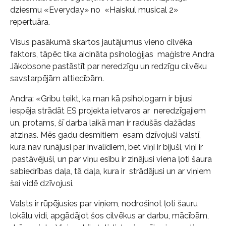
dziesmu «Everyday» no «Haiskul musical 2»
repertuāra.
Visus pasākumā skartos jautājumus vieno cilvēka
faktors, tāpēc tika aicināta psiholoģijas maģistre Andra
Jākobsone pastāstīt par neredzīgu un redzīgu cilvēku
savstarpējām attiecībām.
Andra: «Gribu teikt, ka man kā psihologam ir bijusi
iespēja strādāt ES projekta ietvaros ar neredzīgajiem
un, protams, šī darba laikā man ir radušās dažādas
atziņas. Mēs gadu desmitiem esam dzīvojuši valstī,
kura nav runājusi par invalīdiem, bet viņi ir bijuši, viņi ir
pastāvējuši, un par viņu esību ir zinājusi viena ļoti šaura
sabiedrības daļa, tā daļa, kura ir strādājusi un ar viņiem
šai vidē dzīvojusi.
Valsts ir rūpējusies par viņiem, nodrošinot ļoti šauru
lokālu vidi, apgādājot šos cilvēkus ar darbu, mācībām,