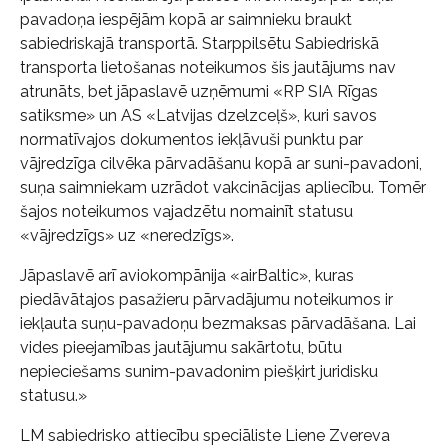
pavadoņa iespējām kopā ar saimnieku braukt
sabiedriskajā transportā. Starppilsētu Sabiedriskā
transporta lietošanas noteikumos šis jautājums nav
atrunāts, bet jāpaslavē uzņēmumi «RP SIA Rīgas
satiksme» un AS «Latvijas dzelzceļš», kuri savos
normatīvajos dokumentos iekļāvuši punktu par
vājredzīga cilvēka pārvadāšanu kopā ar suni-pavadoni,
suņa saimniekam uzrādot vakcinācijas apliecību. Tomēr
šajos noteikumos vajadzētu nomainīt statusu
«vājredzīgs» uz «neredzīgs».
Jāpaslavē arī aviokompānija «airBaltic», kuras
piedāvātajos pasažieru pārvadājumu noteikumos ir
iekļauta suņu-pavadoņu bezmaksas pārvadāšana. Lai
vides pieejamības jautājumu sakārtotu, būtu
nepieciešams sunim-pavadonim piešķirt juridisku
statusu.»
LM sabiedrisko attiecību speciāliste Liene Zvereva