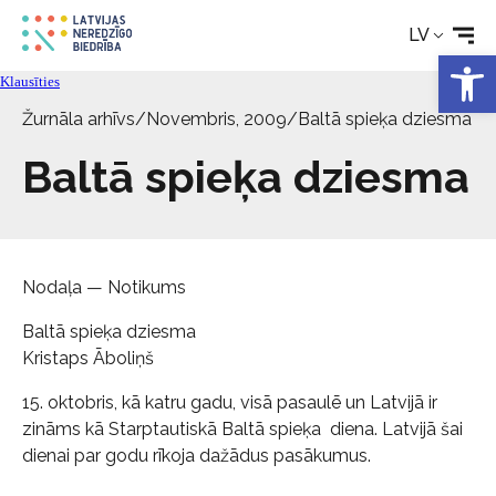
LV
Open 
Klausīties
Žurnāla arhīvs
/
Novembris, 2009
/
Baltā spieķa dziesma
Baltā spieķa dziesma
Nodaļa — Notikums
Baltā spieķa dziesma
Kristaps Āboliņš
15. oktobris, kā katru gadu, visā pasaulē un Latvijā ir
zināms kā Starptautiskā Baltā spieķa diena. Latvijā šai
dienai par godu rīkoja dažādus pasākumus.