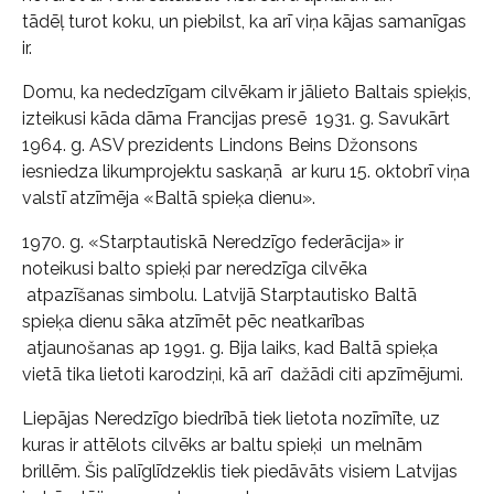
tādēļ turot koku, un piebilst, ka arī viņa kājas samanīgas
ir.
Domu, ka nededzīgam cilvēkam ir jālieto Baltais spieķis,
izteikusi kāda dāma Francijas presē 1931. g. Savukārt
1964. g. ASV prezidents Lindons Beins Džonsons
iesniedza likumprojektu saskaņā ar kuru 15. oktobrī viņa
valstī atzīmēja «Baltā spieķa dienu».
1970. g. «Starptautiskā Neredzīgo federācija» ir
noteikusi balto spieķi par neredzīga cilvēka
atpazīšanas simbolu. Latvijā Starptautisko Baltā
spieķa dienu sāka atzīmēt pēc neatkarības
atjaunošanas ap 1991. g. Bija laiks, kad Baltā spieķa
vietā tika lietoti karodziņi, kā arī dažādi citi apzīmējumi.
Liepājas Neredzīgo biedrībā tiek lietota nozīmīte, uz
kuras ir attēlots cilvēks ar baltu spieķi un melnām
brillēm. Šis palīglīdzeklis tiek piedāvāts visiem Latvijas