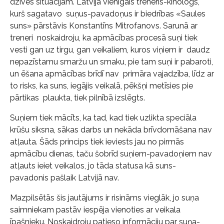
dzīves situācijām. Latvijā vienīgais treneris-kinologs,
kurš sagatavo suņus-pavadoņus ir biedrības «Saules
suns» pārstāvis Konstantīns Mitrofanovs. Sarunā ar
treneri noskaidroju, ka apmācības procesā suņi tiek
vesti gan uz tirgu, gan veikaliem, kuros viņiem ir daudz
nepazīstamu smaržu un smaku, pie tam suņi ir pabaroti,
un ēšana apmācības brīdī nav primāra vajadzība, līdz ar
to risks, ka suns, iegājis veikalā, pēkšņi metīsies pie
pārtikas plaukta, tiek pilnībā izslēgts.
Suņiem tiek mācīts, ka tad, kad tiek uzlikta speciāla
krūšu siksna, sākas darbs un nekāda brīvdomāšana nav
atļauta. Šāds princips tiek ieviests jau no pirmās
apmācību dienas, taču šobrīd suņiem-pavadoņiem nav
atļauts ieiet veikalos, jo tāda statusa kā suns-
pavadonis pašlaik Latvijā nav.
Mazpilsētās šis jautājums ir risināms vieglāk, jo suņa
saimniekam pastāv iespēja vienoties ar veikala
īpašnieku. Noskaidroju patieso informāciju par suņa-