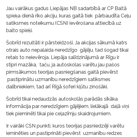
Jau vairākus gadus Liepājas NB sadarbībā ar CP Baltā
spieķa dienā rīko akciju, kuras gaitā tiek pārbaudīta Ceļu
satiksmes noteikumu (CSN) ievērošana attiecībā uz
balto spieķi.
Šobrīd rezultāti ir pārsteidzoši. Ja akcijas sākumā katrs
otrais auto nepalaida neredzīgo gājēju, tad šogad tikai
retais to neievēroja. Liepāja salīdzinājumā ar Rīgu ir
stipri mazāka, taču, ja autoskolas varētu jau pašos
pirmsākumos teorijas pasniegšanas gaitā pievērst
pastiprinātu uzmanību neredzīgiem satiksmes
dalībniekiem, tad arī Rīgā šoferi kļūtu zinošāki.
Šobrīd tikai nedaudzās autoskolās parādās sīkāka
informācija par neredzīgiem gājējiem, lielākajā daļā viņi
tiek pieminēti tikai pie ceļazīmju skaidrojumiem.
Ir vairāki CSN punkti, kuros teorijas pasniedzēji varētu
ieminēties un pastiprināti pievērst uzmanību redzes