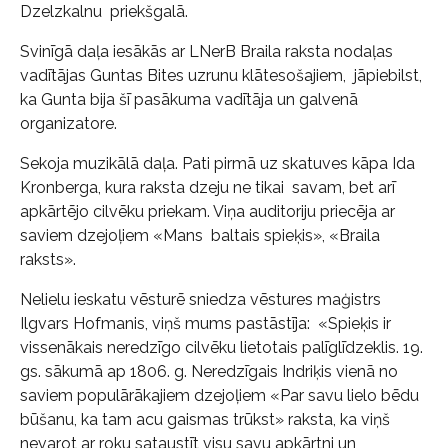
Dzelzkalnu priekšgalā.
Svinīgā daļa iesākās ar LNerB Braila raksta nodaļas
vadītājas Guntas Bites uzrunu klātesošajiem, jāpiebilst,
ka Gunta bija šī pasākuma vadītāja un galvenā
organizatore.
Sekoja muzikālā daļa. Pati pirmā uz skatuves kāpa Ida
Kronberga, kura raksta dzeju ne tikai savam, bet arī
apkārtējo cilvēku priekam. Viņa auditoriju priecēja ar
saviem dzejoļiem «Mans baltais spieķis», «Braila
raksts».
Nelielu ieskatu vēsturē sniedza vēstures maģistrs
Ilgvars Hofmanis, viņš mums pastāstīja: «Spieķis ir
vissenākais neredzīgo cilvēku lietotais palīglīdzeklis. 19.
gs. sākumā ap 1806. g. Neredzīgais Indriķis vienā no
saviem populārākajiem dzejoļiem «Par savu lielo bēdu
būšanu, ka tam acu gaismas trūkst» raksta, ka viņš
nevarot ar roku sataustīt visu savu apkārtni un