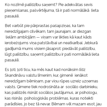
Ko nozīmē palīdzību saņemt? Pie adekvātas sevis
pieņemšanas, pašvērtējuma, tā ir pati normālākā lieta
pasaulē.
Bet varbūt pie pārprastas pašapziņas, ka tam
neredzīgajam cilvēkam, tam jaunajam, ar diezgan
lielām ambīcijām — viņam var likties kā kaut kāds
ierobežojums viņa patstāvībai un neatkarībai. Jebkurā
gadījumā mums visiem jāsaprot: piedāvāt palīdzību,
lūgt palīdzību, saņemt palīdzību ir pati normālākā lieta
pasaulē.
Es ļoti, ļoti ticu, ka mēs kaut kad nonāksim līdz
Skandināvu valstu līmenim, kur, ģimenē ienākot
neredzīgam bērniņam, par viņu rūpes uzreiz uzņemas
valsts. Ģimene tiek nodrošināta ar sociālo darbinieku,
kas palīdzēs risināt sociālos jautājumus, ar psihologu,
kas risinās psiholoģiskās problēmas, kuras noteikti
parādīsies, jo bez tā nevar. Bērnam vēl mazam esot, jau