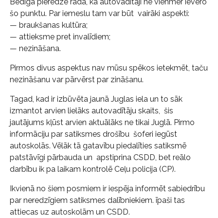
Bēdīgā pieredze rāda, ka autovadītāji ne vienmēr ievēro
šo punktu. Par iemeslu tam var būt vairāki aspekti:
— braukšanas kultūra;
— attieksme pret invalīdiem;
— nezināšana.
Pirmos divus aspektus nav mūsu spēkos ietekmēt, taču
nezināšanu var pārvērst par zināšanu.
Tagad, kad ir izbūvēta jaunā Juglas iela un to sāk
izmantot arvien lielāks autovadītāju skaits, šis
jautājums kļūst arvien aktuālāks ne tikai Juglā. Pirmo
informāciju par satiksmes drošību šoferi iegūst
autoskolās. Vēlāk tā gatavību piedalīties satiksmē
patstāvīgi pārbauda un apstiprina CSDD, bet reālo
darbību ik pa laikam kontrolē Ceļu policija (CP).
Ikvienā no šiem posmiem ir iespēja informēt sabiedrību
par neredzīgiem satiksmes dalībniekiem. īpaši tas
attiecas uz autoskolām un CSDD.