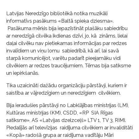
Latvijas Neredzīgo bibliotēkā notika muzikāli
informatīvs pasākums «Baltā spieķa dziesma».
Pasākuma mērķis bija iepazīstināt plašāku sabiedrību
ar neredzīgā cilvēka ikdienas dzīvi, jo, kā zināms, lielai
daļai cilvēku nav pietiekamas informācijas par redzes
invalīdiem un viņu lomu sabiedrībā, kā arī, lai savā
starpā komunicējot, varētu padarīt pieejamāku vidi
cilvēkiem ar redzes traucējumiem. Tēmas bija satiksme
un iepirkšanās.
Tika uzaicināti dažādu organizāciju pārstāvji, kuriem ir
saistība ar vājredzīgiem un neredzīgiem cilvēkiem.
Bija ieradušies pārstāvji no Labklājības ministrijas (LM),
Kultūras ministrijas (KM), CSDD, «RP SIA Rīgas
satiksme», AS «Latvijas dzelzceļš» LTV 1, TV 3, RIMI.
Piedalījās arī televīzijas raidījuma cilvēkiem ar invaliditāti
«Kopā» radošā grupa ar raidījuma vadītāju Māri