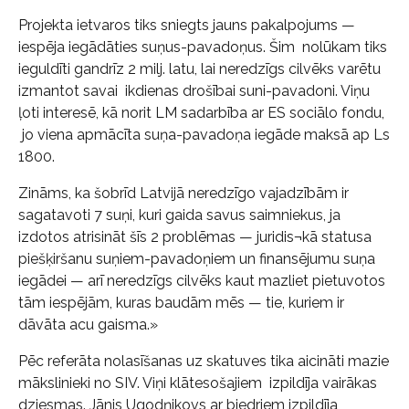
Projekta ietvaros tiks sniegts jauns pakalpojums —
iespēja iegādāties suņus-pavadoņus. Šim nolūkam tiks
ieguldīti gandrīz 2 milj. latu, lai neredzīgs cilvēks varētu
izmantot savai ikdienas drošībai suni-pavadoni. Viņu
ļoti interesē, kā norit LM sadarbība ar ES sociālo fondu,
jo viena apmācīta suņa-pavadoņa iegāde maksā ap Ls
1800.
Zināms, ka šobrīd Latvijā neredzīgo vajadzībām ir
sagatavoti 7 suņi, kuri gaida savus saimniekus, ja
izdotos atrisināt šīs 2 problēmas — juridis¬kā statusa
piešķiršanu suņiem-pavadoņiem un finansējumu suņa
iegādei — arī neredzīgs cilvēks kaut mazliet pietuvotos
tām iespējām, kuras baudām mēs — tie, kuriem ir
dāvāta acu gaisma.»
Pēc referāta nolasīšanas uz skatuves tika aicināti mazie
mākslinieki no SIV. Viņi klātesošajiem izpildīja vairākas
dziesmas. Jānis Ugodņikovs ar biedriem izpildīja