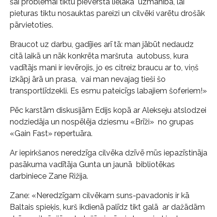
šai problēmai tiktu pievērsta lielāka uzmanība, lai
pieturas tiktu nosauktas pareizi un cilvēki varētu drošāk
pārvietoties.
Braucot uz darbu, gadījies arī tā: man jābūt nedaudz
citā laikā un nāk konkrēta maršruta autobuss, kura
vadītājs mani ir ievērojis, jo es citreiz braucu ar to, viņš
izkāpj ārā un prasa, vai man nevajag tieši šo
transportlīdzekli. Es esmu pateicīgs labajiem šoferiem!»
Pēc karstām diskusijām Edijs kopā ar Alekseju atslodzei
nodziedāja un nospēlēja dziesmu «Brīži» no grupas
«Gain Fast» repertuāra.
Ar iepirkšanos neredzīga cilvēka dzīvē mūs iepazīstināja
pasākuma vadītāja Gunta un jaunā bibliotēkas
darbiniece Zane Rižija.
Zane: «Neredzīgam cilvēkam suns-pavadonis ir kā
Baltais spieķis, kurš ikdienā palīdz tikt galā ar dažādām