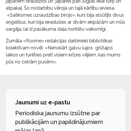
jāpaņem draudziņš un jāpāriet pāri Juglas ielai turp un
atpakaļ. Šo nodarbību vēroja un tajā kārtību ieviesa
«Satiksmes uzraudzības birojs», kurš bija atsūtījis divus
eņģelīšus, kuri bija ieradušies ar divām ekipāžām un mūs
sargāja, lai šī pasākuma daļa noritētu veiksmīgi.
Žurnāla «Rosme» redakcijas darbinieki bibliotēkas
kolektīvam novēl: «Nenokārt galvu šajos grūtajos
laikos un turēties pretī visiem krīzes vējiem, kas mums
pūš no četrām pusēm».
Jaunumi uz e-pastu
Periodiska jaunumu izsūtne par
publikācijām un papildinājumiem
mājas lapā.