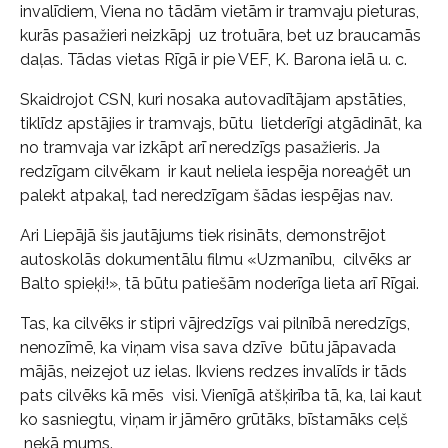
invalīdiem, Viena no tādām vietām ir tramvaju pieturas,
kurās pasažieri neizkāpj uz trotuāra, bet uz braucamās
daļas. Tādas vietas Rīgā ir pie VEF, K. Barona ielā u. c.
Skaidrojot CSN, kuri nosaka autovadītājam apstāties,
tiklīdz apstājies ir tramvajs, būtu lietderīgi atgādināt, ka
no tramvaja var izkāpt arī neredzīgs pasažieris. Ja
redzīgam cilvēkam ir kaut neliela iespēja noreaģēt un
palekt atpakaļ, tad neredzīgam šādas iespējas nav.
Ari Liepājā šis jautājums tiek risināts, demonstrējot
autoskolās dokumentālu filmu «Uzmanību, cilvēks ar
Balto spieķi!», tā būtu patiešām noderīga lieta arī Rīgai.
Tas, ka cilvēks ir stipri vājredzīgs vai pilnībā neredzīgs,
nenozīmē, ka viņam visa sava dzīve būtu jāpavada
mājās, neizejot uz ielas. Ikviens redzes invalīds ir tāds
pats cilvēks kā mēs visi. Vienīgā atšķirība tā, ka, lai kaut
ko sasniegtu, viņam ir jāmēro grūtāks, bīstamāks ceļš
nekā mums.