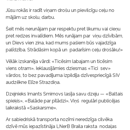
Jūsu rokās ir radīt viņam drošu un pievilcīgu ceļu no
mājām uz skolu, darbu.
Šeit mēs nerunājam par respektu pret likumu vai cieņu
pret redzes invalīdiem. Mēs runājam par viņu dzīvībām,
un Dievs vien zina, kad mums pašiem būs vajadzīga
palīdzība. Strādāsim kopā un padarīsim ceļu drošāku!»
Vēlāk izskanēja vārdi: «Ticēsim labajam un ticēsim
viens otram». Ieklausījāmies dziesmas «Tici sev»
vārdos, to bez pavadījuma izpildīja dzīvespriecīgā SIV
audzēkne Elīze Strazdiņa.
Dzejnieks Imants Smirnovs lasīja savu dzeju — «Baltais
spieķis», «Balāde par pīlādzi». Viņš regulāri publicējas
laikrakstā «Saskarsme».
Ar sabiedriskā transporta nozīmi neredzīga cilvēka
dzīvē mūs iepazīstināja LNerB Braila raksta nodaļas