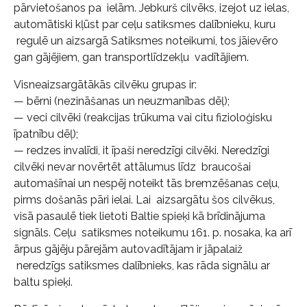
pārvietošanos pa ielām. Jebkurš cilvēks, izejot uz ielas,
automātiski kļūst par ceļu satiksmes dalībnieku, kuru
regulē un aizsargā Satiksmes noteikumi, tos jāievēro
gan gājējiem, gan transportlīdzekļu vadītājiem.
Visneaizsargātākās cilvēku grupas ir:
— bērni (nezināšanas un neuzmanības dēļ);
— veci cilvēki (reakcijas trūkuma vai citu fizioloģisku
īpatnību dēļ);
— redzes invalīdi, it īpaši neredzīgi cilvēki. Neredzīgi
cilvēki nevar novērtēt attālumus līdz braucošai
automašīnai un nespēj noteikt tās bremzēšanas ceļu,
pirms došanās pāri ielai. Lai aizsargātu šos cilvēkus,
visā pasaulē tiek lietoti Baltie spieķi kā brīdinājuma
signāls. Ceļu satiksmes noteikumu 161. p. nosaka, ka arī
ārpus gājēju pārejām autovadītājam ir jāpalaiž
neredzīgs satiksmes dalībnieks, kas rāda signālu ar
baltu spieķi.