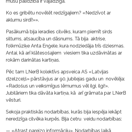
mūsu palīdzība ir vajadzīga.
Ko es gribētu novēlēt redzīgajiem? «Nedzīvot ar
aklumu sirdī!»».
Pasākumā bija ieradies cilvēks, kuram piemīt sirds
siltums, atsaucība un dāsnums. Tā bija aktrise,
folkmūziķe Anta Enģele, kura nodziedāja trīs dziesmas.
Antai, kā arī klātesošajiem viesiem tika uzdāvinātas ar
rokām darinātas kartiņas.
Pēc tam LNerB kolektīvs apsveica AS «Latvijas
dzelzceļš» pārstāvjus ar 90. jubilejas gadu un novēlēja:
«Radošus un veiksmīgus lēmumus vēl ilgi, ilgi!».
Jubilāriem tika dāvāta kartiņa, kā arī grāmata par LNerB
vēsturi.
Sekoja praktiskās nodarbības, kurās bija iespēja iekāpt
neredzīga cilvēka kurpēs. Bija četru veidu nodarbības:
— «Atrast pareizo informāciju». Nodarbības laikā