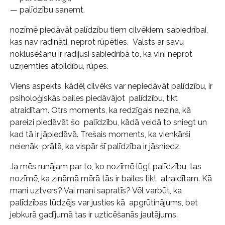
— palīdzību saņemt.
nozīmē piedāvāt palīdzību tiem cilvēkiem, sabiedrībai,
kas nav radināti, neprot rūpēties. Valsts ar savu
noklusēšanu ir radījusi sabiedrībā to, ka viņi neprot
uzņemties atbildību, rūpes.
Viens aspekts, kādēļ cilvēks var nepiedāvāt palīdzību, ir
psiholoģiskās bailes piedāvājot palīdzību, tikt
atraidītam. Otrs moments, ka redzīgais nezina, kā
pareizi piedāvāt šo palīdzību, kādā veidā to sniegt un
kad tā ir jāpiedāvā. Trešais moments, ka vienkārši
neienāk prātā, ka vispār šī palīdzība ir jāsniedz.
Ja mēs runājam par to, ko nozīmē lūgt palīdzību, tas
nozīmē, ka zināmā mērā tās ir bailes tikt atraidītam. Kā
mani uztvers? Vai mani sapratīs? Vēl varbūt, ka
palīdzības lūdzējs var justies kā apgrūtinājums, bet
jebkurā gadījumā tas ir uzticēšanās jautājums.