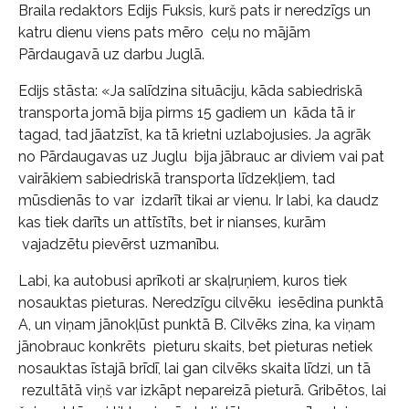
Braila redaktors Edijs Fuksis, kurš pats ir neredzīgs un
katru dienu viens pats mēro ceļu no mājām
Pārdaugavā uz darbu Juglā.
Edijs stāsta: «Ja salīdzina situāciju, kāda sabiedriskā
transporta jomā bija pirms 15 gadiem un kāda tā ir
tagad, tad jāatzīst, ka tā krietni uzlabojusies. Ja agrāk
no Pārdaugavas uz Juglu bija jābrauc ar diviem vai pat
vairākiem sabiedriskā transporta līdzekļiem, tad
mūsdienās to var izdarīt tikai ar vienu. Ir labi, ka daudz
kas tiek darīts un attīstīts, bet ir nianses, kurām
vajadzētu pievērst uzmanību.
Labi, ka autobusi aprīkoti ar skaļruņiem, kuros tiek
nosauktas pieturas. Neredzīgu cilvēku iesēdina punktā
A, un viņam jānokļūst punktā B. Cilvēks zina, ka viņam
jānobrauc konkrēts pieturu skaits, bet pieturas netiek
nosauktas īstajā brīdī, lai gan cilvēks skaita līdzi, un tā
rezultātā viņš var izkāpt nepareizā pieturā. Gribētos, lai