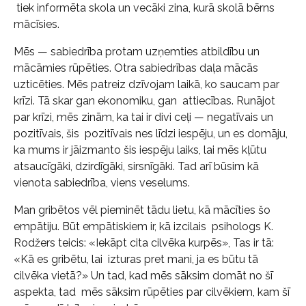
tiek informēta skola un vecāki zina, kurā skolā bērns
mācīsies.
Mēs — sabiedrība protam uzņemties atbildību un
mācāmies rūpēties. Otra sabiedrības daļa mācās
uzticēties. Mēs patreiz dzīvojam laikā, ko saucam par
krīzi. Tā skar gan ekonomiku, gan attiecības. Runājot
par krīzi, mēs zinām, ka tai ir divi ceļi — negatīvais un
pozitīvais, šis pozitīvais nes līdzi iespēju, un es domāju,
ka mums ir jāizmanto šis iespēju laiks, lai mēs kļūtu
atsaucīgāki, dzirdīgāki, sirsnīgāki. Tad arī būsim kā
vienota sabiedrība, viens veselums.
Man gribētos vēl pieminēt tādu lietu, kā mācīties šo
empātiju. Būt empātiskiem ir, kā izcilais psihologs K.
Rodžers teicis: «Iekāpt cita cilvēka kurpēs», Tas ir tā:
«Kā es gribētu, lai izturas pret mani, ja es būtu tā
cilvēka vietā?» Un tad, kad mēs sāksim domāt no šī
aspekta, tad mēs sāksim rūpēties par cilvēkiem, kam šī