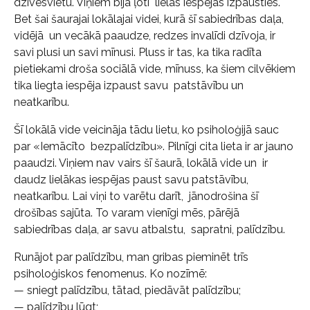
dzīvesvietu. Viņiem bija ļoti lielas iespējas izpausties.
Bet šai šaurajai lokālajai videi, kurā šī sabiedrības daļa,
vidējā un vecākā paaudze, redzes invalīdi dzīvoja, ir
savi plusi un savi mīnusi. Pluss ir tas, ka tika radīta
pietiekami droša sociālā vide, mīnuss, ka šiem cilvēkiem
tika liegta iespēja izpaust savu patstāvību un
neatkarību.
Šī lokālā vide veicināja tādu lietu, ko psiholoģijā sauc
par «Iemācīto bezpalīdzību». Pilnīgi cita lieta ir ar jauno
paaudzi. Viņiem nav vairs šī šaurā, lokālā vide un ir
daudz lielākas iespējas paust savu patstāvību,
neatkarību. Lai viņi to varētu darīt, jānodrošina šī
drošības sajūta. To varam vienīgi mēs, pārējā
sabiedrības daļa, ar savu atbalstu, sapratni, palīdzību.
Runājot par palīdzību, man gribas pieminēt trīs
psiholoģiskos fenomenus. Ko nozīmē:
— sniegt palīdzību, tātad, piedāvāt palīdzību;
— palīdzību lūgt;