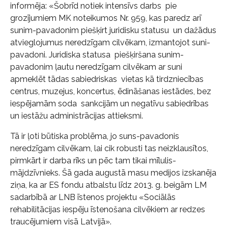
informēja: «Šobrīd notiek intensīvs darbs pie
grozījumiem MK noteikumos Nr. 959, kas paredz arī
sunim-pavadonim piešķirt juridisku statusu un dažādus
atvieglojumus neredzīgam cilvēkam, izmantojot suni-
pavadoni. Juridiska statusa piešķiršana sunim-
pavadonim ļautu neredzīgam cilvēkam ar suni
apmeklēt tādas sabiedriskas vietas kā tirdzniecības
centrus, muzejus, koncertus, ēdināšanas iestādes, bez
iespējamām soda sankcijām un negatīvu sabiedrības
un iestāžu administrācijas attieksmi.
Tā ir ļoti būtiska problēma, jo suns-pavadonis
neredzīgam cilvēkam, lai cik robusti tas neizklausītos,
pirmkārt ir darba rīks un pēc tam tikai mīlulis-
mājdzīvnieks. Šā gada augustā masu medijos izskanēja
ziņa, ka ar ES fondu atbalstu līdz 2013. g. beigām LM
sadarbībā ar LNB īstenos projektu «Sociālās
rehabilitācijas iespēju īstenošana cilvēkiem ar redzes
traucējumiem visā Latvijā».