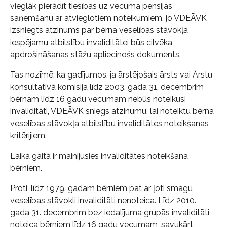
vieglāk pierādīt tiesības uz vecuma pensijas
saņemšanu ar atvieglotiem noteikumiem, jo VDEĀVK
izsniegts atzinums par bērna veselības stāvokļa
iespējamu atbilstību invaliditātei būs cilvēka
apdrošināšanas stāžu apliecinošs dokuments.
Tas nozīmē, ka gadījumos, ja ārstējošais ārsts vai Ārstu
konsultatīvā komisija līdz 2003. gada 31. decembrim
bērnam līdz 16 gadu vecumam nebūs noteikusi
invaliditāti, VDEĀVK sniegs atzinumu, lai noteiktu bērna
veselības stāvokļa atbilstību invaliditātes noteikšanas
kritērijiem.
Laika gaitā ir mainījusies invaliditātes noteikšana
bērniem.
Proti, līdz 1979. gadam bērniem pat ar ļoti smagu
veselības stāvokli invaliditāti nenoteica. Līdz 2010.
gada 31. decembrim bez iedalījuma grupās invaliditāti
noteica bērniem līdz 16 gadu vecumam, savukārt,