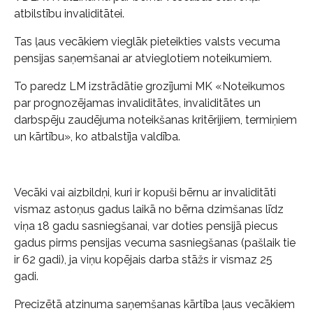
atbilstību invaliditātei.
Tas ļaus vecākiem vieglāk pieteikties valsts vecuma
pensijas saņemšanai ar atvieglotiem noteikumiem.
To paredz LM izstrādātie grozījumi MK «Noteikumos
par prognozējamas invaliditātes, invaliditātes un
darbspēju zaudējuma noteikšanas kritērijiem, termiņiem
un kārtību», ko atbalstīja valdība.
Vecāki vai aizbildņi, kuri ir kopuši bērnu ar invaliditāti
vismaz astoņus gadus laikā no bērna dzimšanas līdz
viņa 18 gadu sasniegšanai, var doties pensijā piecus
gadus pirms pensijas vecuma sasniegšanas (pašlaik tie
ir 62 gadi), ja viņu kopējais darba stāžs ir vismaz 25
gadi.
Precizētā atzinuma saņemšanas kārtība ļaus vecākiem