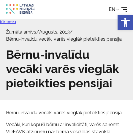
EN
Technical aids
Open 
Klausīties
Žurnāla arhīvs
/
Augusts, 2013
/
News
Bērnu-invalīdu vecāki varēs vieglāk pieteikties pensijai
Bērnu-invalīdu
Services
vecāki varēs vieglāk
About the Society
pieteikties pensijai
Contact
Bērnu-invalīdu vecāki varēs vieglāk pieteikties pensijai
Vecāki, kuri kopuši bērnu ar invaliditāti, varēs saņemt
VDEĀVK atzinumu par bērna veselības stāvokļa