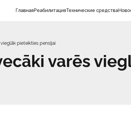
Главная
Реабилитация
Технические средства
Ново
vieglāk pieteikties pensijai
ecāki varēs viegl