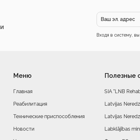
 и
Входя в систему, в
Меню
Полезные 
Главная
SIA "LNB Rehabi
Реабилитация
Latvijas Neredz
Технические приспособления
Latvijas Neredz
Новости
Labklājības mini