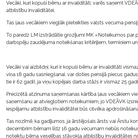
Vecāki, kuri kopuši bērnu ar invaliditāti, varēs saņemt VD
atbilstību invaliditātei.
Tas ļaus vecākiem vieglāk pieteikties valsts vecuma pens
To paredz LM izstrādātie grozījumi MK «Noteikumos par pr
darbspēju zaudējuma noteikšanas kritērijiem, termiņiem un k
Vecāki vai aizbildņi, kuri ir kopuši bērnu ar invaliditāti v
viņa 18 gadu sasniegšanai, var doties pensijā piecus gadu
tie ir 62 gadi), ja viņu kopējais darba stāžs ir vismaz 25 gadi
Precizētā atzinuma saņemšanas kārtība ļaus vecākiem vieg
saņemšanu ar atvieglotiem noteikumiem, jo VDEĀVK izsnie
iespējamu atbilstību invaliditātei būs cilvēka apdrošināša
Tas nozīmē, ka gadījumos, ja ārstējošais ārsts vai Ārstu kon
decembrim bērnam līdz 16 gadu vecumam nebūs noteikusi i
noteiktu bērna veselības stāvokļa atbilstību invaliditātes no