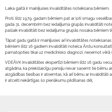
Laika gaitā ir mainījusies invaliditātes noteikšana bērniem.
Proti, līdz 1979. gadam bērniem pat ar ļoti smagu veselības 
gada 31. decembrim bez iedalījuma grupās invaliditāti no
pašlaik invaliditāti bez iedalījuma grupās nosaka bērniem
Tāpat gadu gaitā ir mainījusies arī invaliditātes noteikšan
bērniem līdz 16 gadiem invaliditāti noteica Ārstu konsultatīv
pamatojoties tikai uz medicīnisko diagnozi, neņemot vēr
VDEĀVK invaliditātes ekspertīzi bērniem līdz 16 gadu vec
atgādina, ka priekšlaicīgu pensiju nevar saņemt tie bērnu ar
aizgādības tiesības ir atņemtas, kā arī bērnu ar invaliditāti 
ir atcelti nekārtīgas šo pienākumu pildīšanas dēļ.