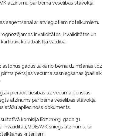
EĀVK atzinumu par bērna veselības stāvokļa
ijas saņemšanai ar atvieglotiem noteikumiem.
ognozējamas invaliditātes, invaliditātes un
ārtību», ko atbalstīja valdība.
ismaz astoņus gadus laikā no bērna dzimšanas līdz
s pirms pensijas vecuma sasniegšanas (pašlaik
.
lāk pierādīt tiesības uz vecuma pensijas
gts atzinums par bērna veselības stāvokļa
nas stāžu apliecinošs dokuments.
sultatīvā komisija līdz 2003. gada 31.
nvaliditāti, VDEĀVK sniegs atzinumu, lai
teikšanas kritērijiem.