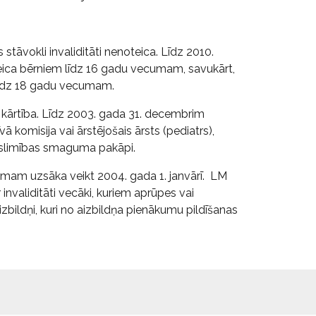
stāvokli invaliditāti nenoteica. Līdz 2010.
teica bērniem līdz 16 gadu vecumam, savukārt,
 līdz 18 gadu vecumam.
as kārtība. Līdz 2003. gada 31. decembrim
ā komisija vai ārstējošais ārsts (pediatrs),
ā slimības smaguma pakāpi.
umam uzsāka veikt 2004. gada 1. janvārī. LM
 invaliditāti vecāki, kuriem aprūpes vai
aizbildņi, kuri no aizbildņa pienākumu pildīšanas