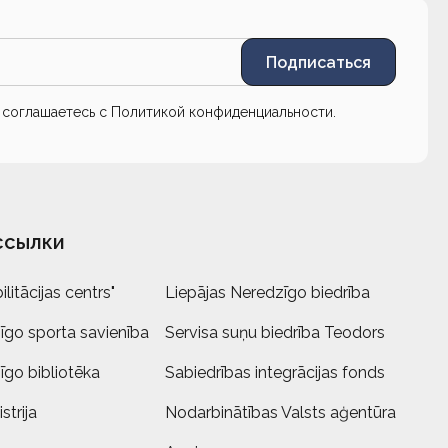
Подписаться
ы соглашаетесь с
Политикой конфиденциальности
.
ссылки
litācijas centrs"
Liepājas Neredzīgo biedrība
īgo sporta savienība
Servisa suņu biedrība Teodors
īgo bibliotēka
Sabiedrības integrācijas fonds
strija
Nodarbinātības Valsts aģentūra