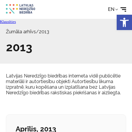
Technical aids
EN
Open 
Klausīties
News
Žurnāla arhīvs
/
2013
Services
2013
About the Society
Latvijas Neredzīgo biedrības interneta vidē publicētie
Contact
materiāli ir autortiesību objekti Autortiesību likuma
izpratnē, kuru kopēšana un izplatīšana bez Latvijas
Neredzīgo biedrības rakstiskas piekrišanas ir aizliegta.
Aprīlis, 2013