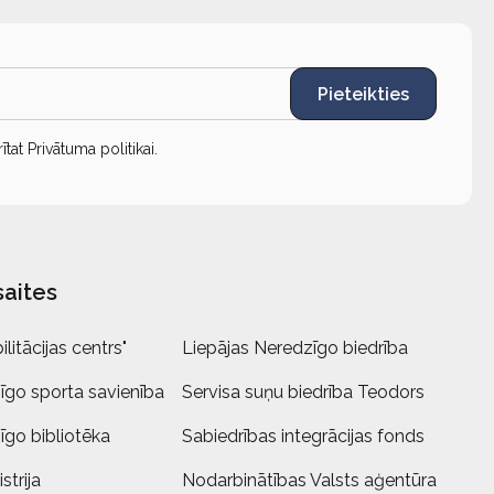
Pieteikties
rītat
Privātuma politikai
.
saites
litācijas centrs"
Liepājas Neredzīgo biedrība
īgo sporta savienība
Servisa suņu biedrība Teodors
īgo bibliotēka
Sabiedrības integrācijas fonds
strija
Nodarbinātības Valsts aģentūra