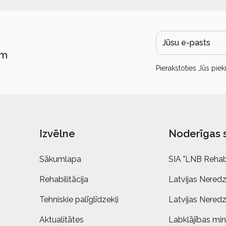
ām
Pierakstoties Jūs piek
Izvēlne
Noderīgas 
Sākumlapa
SIA "LNB Rehabi
Rehabilitācija
Latvijas Neredz
Tehniskie palīglīdzekļi
Latvijas Neredz
Aktualitātes
Labklājības mini