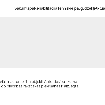
Sākumlapa
Rehabilitācija
Tehniskie palīglīdzekļi
Aktua
āli ir autortiesību objekti Autortiesību likuma
o biedrības rakstiskas piekrišanas ir aizliegta.