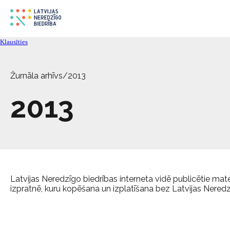
Klausīties
Žurnāla arhīvs
/
2013
2013
Latvijas Neredzīgo biedrības interneta vidē publicētie materi
izpratnē, kuru kopēšana un izplatīšana bez Latvijas Neredzīg