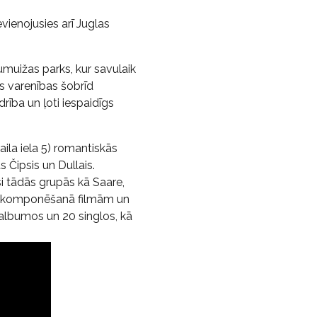
ienojusies arī Juglas
muižas parks, kur savulaik
as varenības šobrīd
rība un ļoti iespaidīgs
raila iela 5) romantiskās
 Čipsis un Dullais.
si tādās grupās kā Saare,
du komponēšanā filmām un
 albumos un 20 singlos, kā