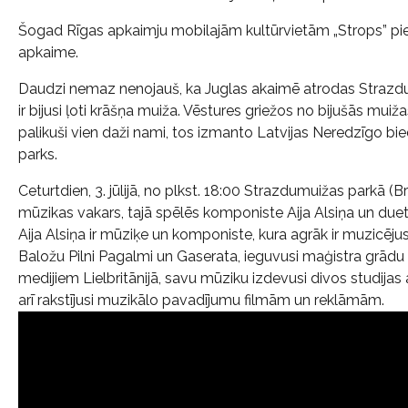
Šogad Rīgas apkaimju mobilajām kultūrvietām „Strops” piev
apkaime.
Daudzi nemaz nenojauš, ka Juglas akaimē atrodas Strazdu
ir bijusi ļoti krāšņa muiža. Vēstures griežos no bijušās muiž
palikuši vien daži nami, tos izmanto Latvijas Neredzīgo bied
parks.
Ceturtdien, 3. jūlijā, no plkst. 18:00 Strazdumuižas parkā (B
mūzikas vakars, tajā spēlēs komponiste Aija Alsiņa un duets
Aija Alsiņa ir mūziķe un komponiste, kura agrāk ir muzicēju
Baložu Pilni Pagalmi un Gaserata, ieguvusi maģistra grā
medijiem Lielbritānijā, savu mūziku izdevusi divos studijas
arī rakstījusi muzikālo pavadījumu filmām un reklāmām.