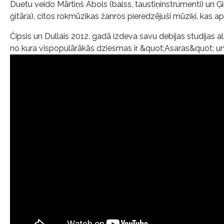
Duetu veido Mārtiņš Ābols (balss, taustiņinstrumenti) un Ģ
ģitāra), citos rokmūzikas žanros pieredzējuši mūziķi, kas a
Čipsis un Dullais 2012. gadā izdeva savu debijas studijas 
no kura vispopulārākās dziesmas ir &quot;Asaras&quot; 