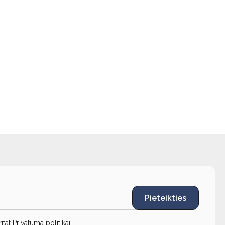
Pieteikties
rītat
Privātuma politikai
.