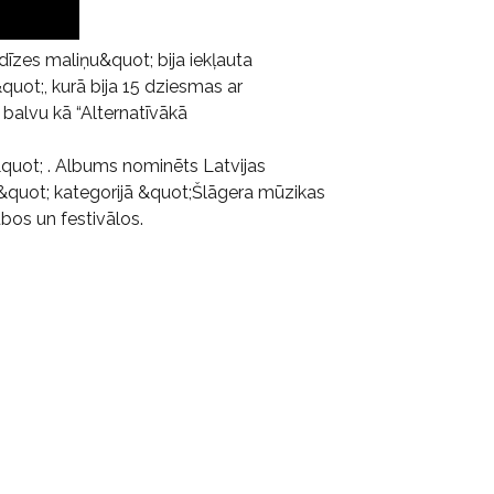
dīzes maliņu&quot; bija iekļauta
uot;, kurā bija 15 dziesmas ar
balvu kā “Alternatīvākā
quot; . Albums nominēts Latvijas
&quot; kategorijā &quot;Šlāgera mūzikas
bos un festivālos.