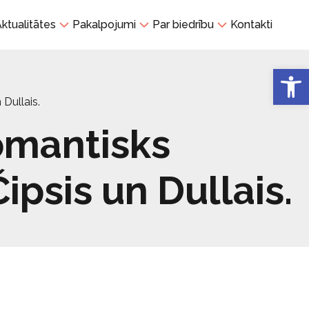
ktualitātes
Pakalpojumi
Par biedrību
Kontakti
Open 
 Dullais.
romantisks
ipsis un Dullais.