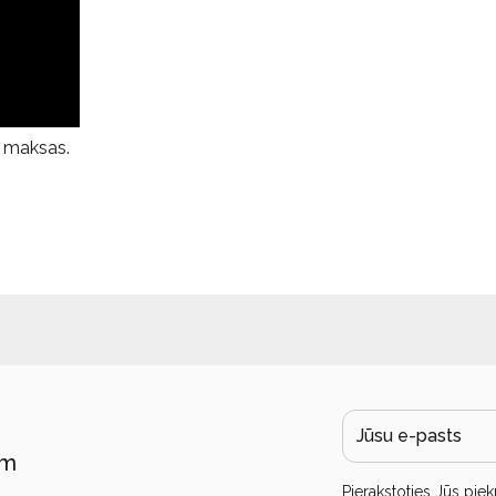
z maksas.
ām
Pierakstoties Jūs piek