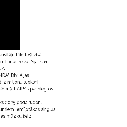
usītāju tūkstoši visā
ljonus reižu. Aija ir arī
ADA
. Divi Aijas
 2 miljonu slieksni
aņēmuši LAIPAs pasniegtos
āks 2025 gada rudenī.
umiem, iemīļotākos singlus,
jas mūziku šeit: