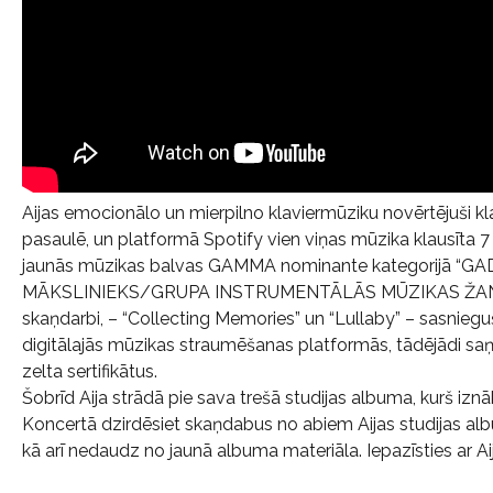
Aijas emocionālo un mierpilno klaviermūziku novērtējuši kla
pasaulē, un platformā Spotify vien viņas mūzika klausīta 7 mi
jaunās mūzikas balvas GAMMA nominante kategorijā “G
MĀKSLINIEKS/GRUPA INSTRUMENTĀLĀS MŪZIKAS ŽANRĀ”
skaņdarbi, – “Collecting Memories” un “Lullaby” – sasnieguši
digitālajās mūzikas straumēšanas platformās, tādējādi s
zelta sertifikātus.
Šobrīd Aija strādā pie sava trešā studijas albuma, kurš izn
Koncertā dzirdēsiet skaņdabus no abiem Aijas studijas alb
kā arī nedaudz no jaunā albuma materiāla. Iepazīsties ar Ai