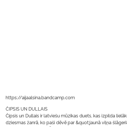
https://aijaalsina.bandcamp.com
ČIPSIS UN DULLAIS
Čipsis un Dullais ir latviešu mūzikas duets, kas izpilda liel
dziesmas žanrā, ko paši dēvē par &quot;jaunā viļņa šlāgeri