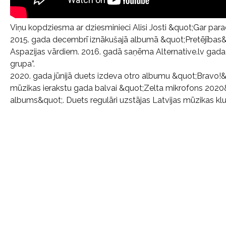
Viņu kopdziesma ar dziesminieci Alisi Josti &quot;Gar para
2015. gada decembrī iznākušajā albumā &quot;Pretējības&q
Aspazijas vārdiem. 2016. gadā saņēma Alternative.lv gada 
grupa”.
2020. gada jūnijā duets izdeva otro albumu &quot;Bravo!&
mūzikas ierakstu gada balvai &quot;Zelta mikrofons 2020
albums&quot;. Duets regulāri uzstājas Latvijas mūzikas klu