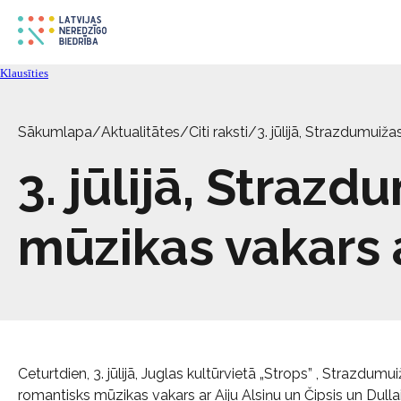
Klausīties
Sākumlapa
/
Aktualitātes
/
Citi raksti
/
3. jūlijā, Strazdumuiž
3. jūlijā, Straz
mūzikas vakars a
Ceturtdien, 3. jūlijā, Juglas kultūrvietā „Strops” , Strazdumu
romantisks mūzikas vakars ar Aiju Alsiņu un Čipsis un Dullai