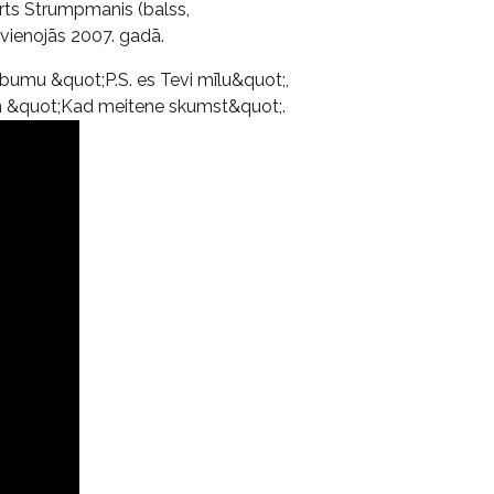
irts Strumpmanis (balss,
pvienojās 2007. gadā.
albumu &quot;P.S. es Tevi mīlu&quot;,
un &quot;Kad meitene skumst&quot;.