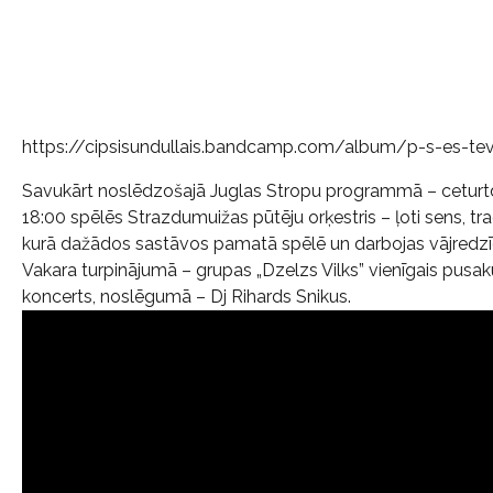
https://cipsisundullais.bandcamp.com/album/p-s-es-tev
Savukārt noslēdzošajā Juglas Stropu programmā – ceturtdien
18:00 spēlēs Strazdumuižas pūtēju orķestris – ļoti sens, t
kurā dažādos sastāvos pamatā spēlē un darbojas vājredzīg
Vakara turpinājumā – grupas „Dzelzs Vilks” vienīgais pusak
koncerts, noslēgumā – Dj Rihards Snikus.