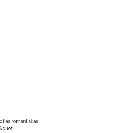
ākoties romantiskas
&quot;.