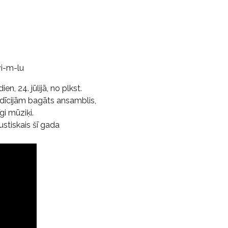
i-m-lu
, 24. jūlijā, no plkst.
radīcijām bagāts ansamblis,
i mūziķi.
ustiskais šī gada