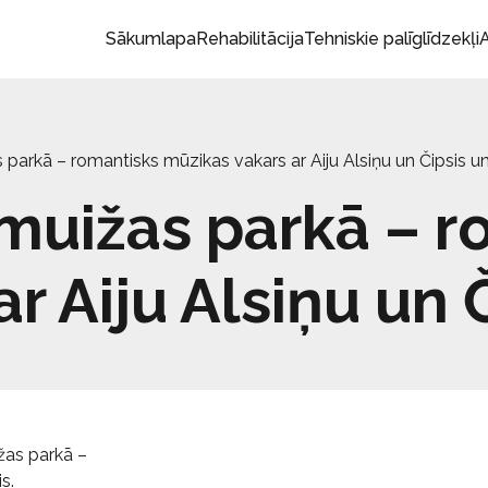
Sākumlapa
Rehabilitācija
Tehniskie palīglīdzekļi
A
as parkā – romantisks mūzikas vakars ar Aiju Alsiņu un Čipsis un
dumuižas parkā – 
r Aiju Alsiņu un Č
ižas parkā –
s.