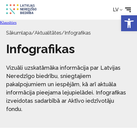
Rehabilitācija
LV
Open 
Klausīties
Tehniskie palīglīdzekļi
Sākumlapa
/
Aktualitātes
/
Infografikas
Infografikas
Aktualitātes
Pakalpojumi
Vizuāli uzskatāmāka informācija par Latvijas
Neredzīgo biedrību, sniegtajiem
pakalpojumiem un iespējām, kā arī aktuāla
Par biedrību
informācija pieejama lejupielādei. Infografikas
izveidotas sadarbībā ar Aktīvo iedzīvotāju
Kontakti
fondu.