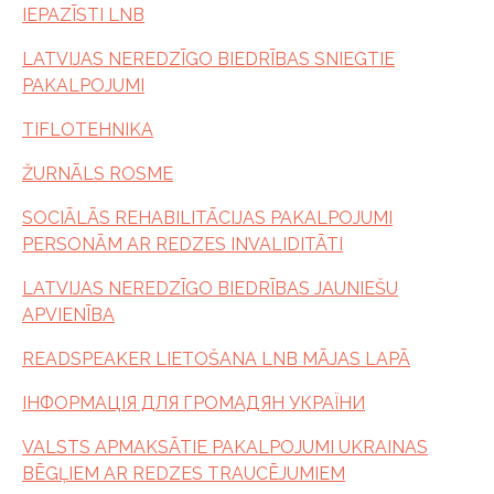
IEPAZĪSTI LNB
LATVIJAS NEREDZĪGO BIEDRĪBAS SNIEGTIE
PAKALPOJUMI
TIFLOTEHNIKA
ŽURNĀLS ROSME
SOCIĀLĀS REHABILITĀCIJAS PAKALPOJUMI
PERSONĀM AR REDZES INVALIDITĀTI
LATVIJAS NEREDZĪGO BIEDRĪBAS JAUNIEŠU
APVIENĪBA
READSPEAKER LIETOŠANA LNB MĀJAS LAPĀ
ІНФОРМАЦІЯ ДЛЯ ГРОМАДЯН УКРАЇНИ
VALSTS APMAKSĀTIE PAKALPOJUMI UKRAINAS
BĒGĻIEM AR REDZES TRAUCĒJUMIEM