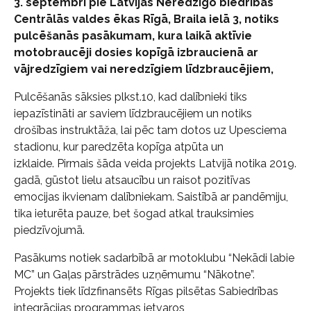
3. septembrī pie Latvijas Neredzīgo biedrības
Centrālās valdes ēkas Rīgā, Braila ielā 3, notiks
pulcēšanās pasākumam, kura laikā aktīvie
motobraucēji dosies kopīgā izbraucienā ar
vājredzīgiem vai neredzīgiem līdzbraucējiem,
Pulcēšanās sāksies plkst.10, kad dalībnieki tiks
iepazīstināti ar saviem līdzbraucējiem un notiks
drošības instruktāža, lai pēc tam dotos uz Upesciema
stadionu, kur paredzēta kopīga atpūta un
izklaide.
Pirmais šāda veida projekts Latvijā notika 2019.
gadā, gūstot lielu atsaucību un raisot pozitīvas
emocijas ikvienam dalībniekam. Saistībā ar pandēmiju,
tika ieturēta pauze, bet šogad atkal trauksimies
piedzīvojumā.
Pasākums notiek sadarbībā ar motoklubu “Nekādi labie
MC” un
Gaļas pārstrādes uzņēmumu “Nākotne”.
Projekts tiek līdzfinansēts Rīgas pilsētas Sabiedrības
integrācijas programmas ietvaros