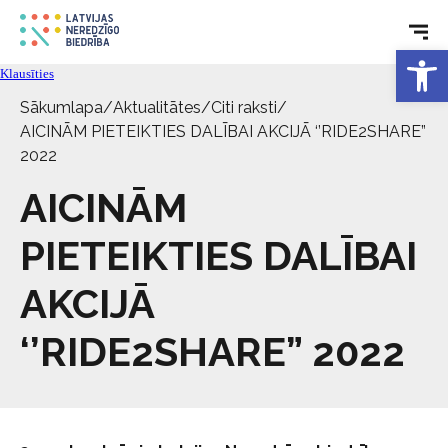
Rehabilitācija
Open 
Klausīties
Tehniskie palīglīdzekļi
Sākumlapa
/
Aktualitātes
/
Citi raksti
/
AICINĀM PIETEIKTIES DALĪBAI AKCIJĀ ‘’RIDE2SHARE”
Aktualitātes
2022
AICINĀM
Pakalpojumi
PIETEIKTIES DALĪBAI
Par biedrību
AKCIJĀ
‘’RIDE2SHARE” 2022
Kontakti