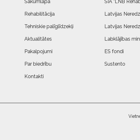
Sākumlapa
SIA "LNB Rehabi
Rehabilitācija
Latvijas Neredz
Tehniskie palīglīdzekļi
Latvijas Neredz
Aktualitātes
Labklājības mini
Pakalpojumi
ES fondi
Par biedrību
Sustento
Kontakti
Vietn