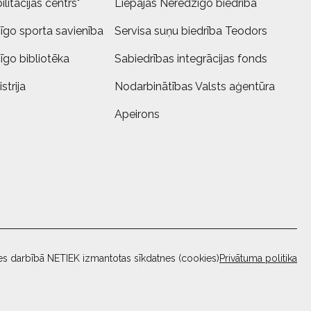
litācijas centrs"
Liepājas Neredzīgo biedrība
īgo sporta savienība
Servisa suņu biedrība Teodors
īgo bibliotēka
Sabiedrības integrācijas fonds
strija
Nodarbinātības Valsts aģentūra
Apeirons
es darbībā NETIEK izmantotas sīkdatnes (cookies)
Privātuma politika