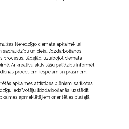
dumuižas Neredzīgo ciemata apkaimē, lai
em sadraudzību un ciešu līdzdarbošanos.
s procesus, tādejādi uzlabojot ciemata
imē. Ar kreatīvu aktivitāšu palīdzību informēt
 ikdienas procesiem, iespējām un prasmēm.
rētās apkaimes attīstības plāniem, sarīkotas
zīgu iedzīvotāju līdzdarbošanās, uzstādīti
 apkaimes apmeklētājiem orientēties plašajā