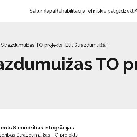
Sākumlapa
Rehabilitācija
Tehniskie palīglīdzekļi
A
s Strazdumuižas TO projekts “Būt Strazdumuižā!”
razdumuižas TO p
ents Sabiedrības integrācijas
 biedrības Strazdumuižas TO projektu