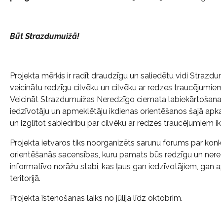
Būt Strazdumuižā!
Projekta mērķis ir radīt draudzīgu un saliedētu vidi Straz
veicinātu redzīgu cilvēku un cilvēku ar redzes traucējumi
Veicināt Strazdumuižas Neredzīgo ciemata labiekārtošana
iedzīvotāju un apmeklētāju ikdienas orientēšanos šajā apka
un izglītot sabiedrību par cilvēku ar redzes traucējumiem
Projekta ietvaros tiks noorganizēts sarunu forums par konk
orientēšanās sacensības, kuru pamats būs redzīgu un nered
informatīvo norāžu stabi, kas ļaus gan iedzīvotājiem, gan
teritorijā.
Projekta īstenošanas laiks no jūlija līdz oktobrim.