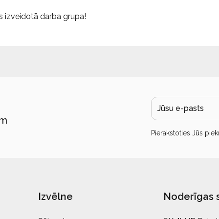
os izveidotā darba grupa!
ām
Pierakstoties Jūs piek
Izvēlne
Noderīgas 