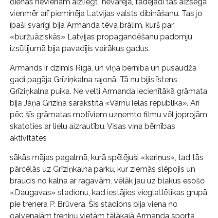
dienas nevienam aizliegt nevarēja, tādējādi tās aizsegā
vienmēr arī pieminēja Latvijas valsts dibināšanu. Tas jo
īpaši svarīgi bija Armanda tēva brālim, kurš par
«buržuāziskās» Latvijas propagandēšanu padomju
izsūtījumā bija pavadījis vairākus gadus.
Armands ir dzimis Rīgā, un viņa bērnība un pusaudža
gadi pagāja Grīziņkalna rajonā. Tā nu bijis īstens
Grīziņkalna puika. Ne velti Armanda iecienītākā grāmata
bija Jāņa Grīziņa sarakstītā «Vārnu ielas republika». Arī
pēc šīs grāmatas motīviem uzņemto filmu vēl joprojām
skatoties ar lielu aizrautību. Visas viņa bērnības
aktivitātes
sākās mājas pagalmā, kurā spēlējuši «kariņus», tad tās
pārcēlās uz Grīziņkalna parku, kur ziemās slēpojis un
braucis no kalna ar ragavām, vēlāk jau uz blakus esošo
«Daugavas» stadionu, kad iestājies vieglatlētikas grupā
pie trenera P. Brūvera. Šis stadions bija viena no
galvenajām treniņu vietām tālākajā Armanda sporta