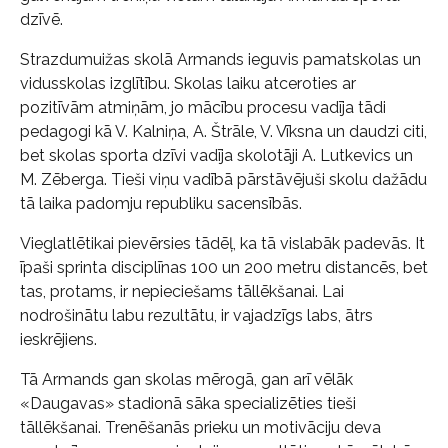
dzīvē.
Strazdumuižas skolā Armands ieguvis pamatskolas un
vidusskolas izglītību. Skolas laiku atceroties ar
pozitīvām atmiņām, jo mācību procesu vadīja tādi
pedagogi kā V. Kalniņa, A. Štrāle, V. Vīksna un daudzi citi,
bet skolas sporta dzīvi vadīja skolotāji A. Lutkevics un
M. Zēberga. Tieši viņu vadībā pārstāvējuši skolu dažādu
tā laika padomju republiku sacensībās.
Vieglatlētikai pievērsies tādēļ, ka tā vislabāk padevās. It
īpaši sprinta disciplīnas 100 un 200 metru distancēs, bet
tas, protams, ir nepieciešams tāllēkšanai. Lai
nodrošinātu labu rezultātu, ir vajadzīgs labs, ātrs
ieskrējiens.
Tā Armands gan skolas mērogā, gan arī vēlāk
«Daugavas» stadionā sāka specializēties tieši
tāllēkšanai. Trenēšanās prieku un motivāciju deva