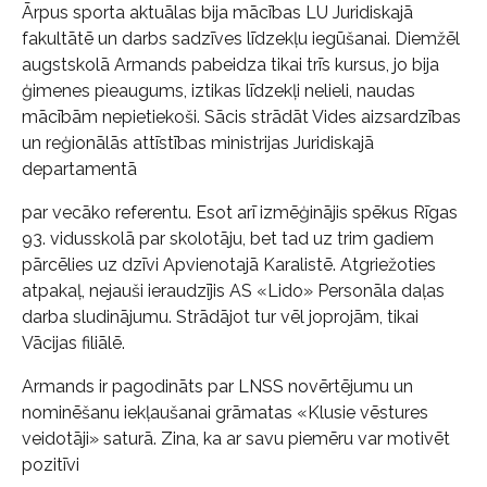
Ārpus sporta aktuālas bija mācības LU Juridiskajā
fakultātē un darbs sadzīves līdzekļu iegūšanai. Diemžēl
augstskolā Armands pabeidza tikai trīs kursus, jo bija
ģimenes pieaugums, iztikas līdzekļi nelieli, naudas
mācībām nepietiekoši. Sācis strādāt Vides aizsardzības
un reģionālās attīstības ministrijas Juridiskajā
departamentā
par vecāko referentu. Esot arī izmēģinājis spēkus Rīgas
93. vidusskolā par skolotāju, bet tad uz trim gadiem
pārcēlies uz dzīvi Apvienotajā Karalistē. Atgriežoties
atpakaļ, nejauši ieraudzījis AS «Lido» Personāla daļas
darba sludinājumu. Strādājot tur vēl joprojām, tikai
Vācijas filiālē.
Armands ir pagodināts par LNSS novērtējumu un
nominēšanu iekļaušanai grāmatas «Klusie vēstures
veidotāji» saturā. Zina, ka ar savu piemēru var motivēt
pozitīvi