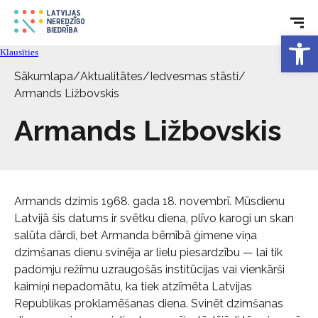
Tehniskie palīglīdzekļi
Open 
Klausīties
Aktualitātes
Sākumlapa
/
Aktualitātes
/
Iedvesmas stāsti
/
Armands Ližbovskis
Pakalpojumi
Armands Ližbovskis
Par biedrību
Kontakti
Armands dzimis 1968. gada 18. novembrī. Mūsdienu
Latvijā šis datums ir svētku diena, plīvo karogi un skan
salūta dārdi, bet Armanda bērnībā ģimene viņa
dzimšanas dienu svinēja ar lielu piesardzību — lai tik
padomju režīmu uzraugošās institūcijas vai vienkārši
kaimiņi nepadomātu, ka tiek atzīmēta Latvijas
Republikas proklamēšanas diena. Svinēt dzimšanas