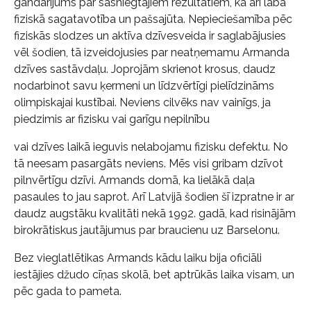
gandarījums par sasniegtajiem rezultātiem, kā arī labā
fiziskā sagatavotība un pašsajūta. Nepieciešamība pēc
fiziskās slodzes un aktīva dzīvesveida ir saglabājusies
vēl šodien, tā izveidojusies par neatņemamu Armanda
dzīves sastāvdaļu. Joprojām skrienot krosus, daudz
nodarbinot savu ķermeni un līdzvērtīgi pielīdzināms
olimpiskajai kustībai. Neviens cilvēks nav vainīgs, ja
piedzimis ar fizisku vai garīgu nepilnību
vai dzīves laikā ieguvis nelabojamu fizisku defektu. No
tā neesam pasargāts neviens. Mēs visi gribam dzīvot
pilnvērtīgu dzīvi. Armands domā, ka lielākā daļa
pasaules to jau saprot. Arī Latvijā šodien šī izpratne ir ar
daudz augstāku kvalitāti nekā 1992. gadā, kad risinājām
birokrātiskus jautājumus par braucienu uz Barselonu.
Bez vieglatlētikas Armands kādu laiku bija oficiāli
iestājies džudo cīņas skolā, bet aptrūkās laika visam, un
pēc gada to pameta.