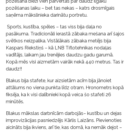
pozēšana bieži vien pārvērtas par daudz ilgāku
pozēšanas laiku – bet tas nekas – katrs drosmīgais
saņēma mākslinieka darinātu portretu.
Sports, kustība, spēles – tas viss bija daļa no
pasākuma. Tradicionāli ierastā zābaka mešana arī šajos
svētkos neizpalika. Vistālākais zābaka metējs bija
Kaspars Riekstiņš – kā LNB Tiflotehnikas nodaļas
vadītājs, laikam jau trenējies daudzu gadu garumā.
Kopā mēs visi aizmetām vairāk nekā 440 metrus. Tas ir
daudz!!
Blakus bija stafete, kur aizsietām acīm bija jānoiet
attālums no viena punkta līdz otram. Hronometrs kopā
fiksēja, ka k visi dalībnieki kopā veica šo stafeti 26
minūtēs.
Blakus mākslas darbnīcām darbojās– kustību un dejas
improvizācijas pasniedzējs Kārlis Laizāns. Pievienoties
aicināts bija ikviens, arī tie, kas domā, ka nemāk dejot –