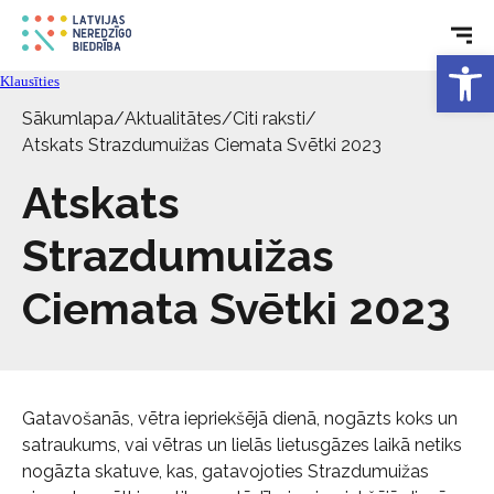
Open 
Aktualitātes
Klausīties
Sākumlapa
/
Aktualitātes
/
Citi raksti
/
Pakalpojumi
Atskats Strazdumuižas Ciemata Svētki 2023
Atskats
Par biedrību
Strazdumuižas
Kontakti
Ciemata Svētki 2023
Gatavošanās, vētra iepriekšējā dienā, nogāzts koks un
satraukums, vai vētras un lielās lietusgāzes laikā netiks
nogāzta skatuve, kas, gatavojoties Strazdumuižas