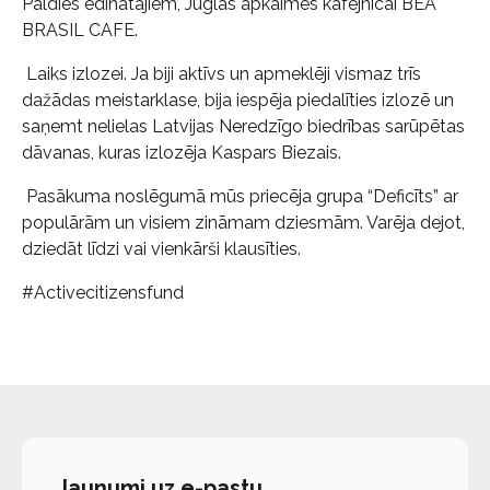
Paldies ēdinātajiem, Juglas apkaimes kafejnīcai BEA
BRASIL CAFE.
Laiks izlozei. Ja biji aktīvs un apmeklēji vismaz trīs
dažādas meistarklase, bija iespēja piedalīties izlozē un
saņemt nelielas Latvijas Neredzīgo biedrības sarūpētas
dāvanas, kuras izlozēja Kaspars Biezais.
Pasākuma noslēgumā mūs priecēja grupa “Deficīts” ar
populārām un visiem zināmam dziesmām. Varēja dejot,
dziedāt līdzi vai vienkārši klausīties.
#Activecitizensfund
Jaunumi uz e-pastu