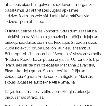
attīstības biedrības galvenais uzdevums ir organizēt
pasākumus un aktivitātes Juglas apkaimes
iedzīvotājiem, un veicināt Juglas kā atraktīvas vides
iedzīvotājiem attīstību.
Pulksten četros sākās koncerts. Strazdumuižas kluba
kolektīvi, un dažādi ciemiņi muzicēja, spēlēja, dejoja un
priecēja ieradušos ciemiņus. Piedalījās Strazdumuižas
kluba kolektīvi: grupa Epsilon, jauniešu ansamblis
Brīnumputni, vīru ansamblis “Senozols”, sievu ansamblis
“Rudens Roze” , kā arī pūtēju orķestris. Uz koncertu bija
ieradušies arī ciemiņi dziedātāja Marianna Zavadska,
Eksotisko deju grupa “Soulsisters”, koklētāja un
dziedātāja Agneta Andersone un Siguldas Mūzikas
skolas 8.klasses audzēkne Alise Šmaliņa.
Kā jau ierast mazos svētku apmeklētājus priecēja
piepūšamās atrakcijas.