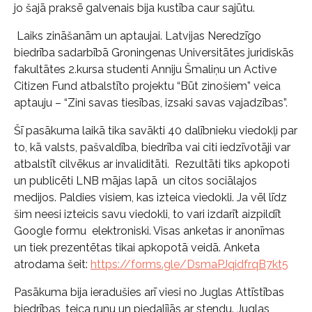
jo šajā praksē galvenais bija kustība caur sajūtu.
Laiks zināšanām un aptaujai. Latvijas Neredzīgo
biedrība sadarbībā Groningenas Universitātes juridiskās
fakultātes 2.kursa studenti Anniju Šmaliņu un Active
Citizen Fund atbalstīto projektu “Būt zinošiem” veica
aptauju – “Zini savas tiesības, izsaki savas vajadzības”.
Šī pasākuma laikā tika savākti 40 dalībnieku viedokļi par
to, kā valsts, pašvaldība, biedrība vai citi iedzīvotāji var
atbalstīt cilvēkus ar invaliditāti. Rezultāti tiks apkopoti
un publicēti LNB mājas lapā un citos sociālajos
medijos. Paldies visiem, kas izteica viedokli. Ja vēl līdz
šim neesi izteicis savu viedokli, to vari izdarīt aizpildīt
Google formu elektroniski. Visas anketas ir anonīmas
un tiek prezentētas tikai apkopotā veidā. Anketa
atrodama šeit:
https://forms.gle/DsmaPJqidfrqB7kt5
Pasākuma bija ieradušies arī viesi no Juglas Attīstības
biedrības, teica runu un piedalījās ar stendu. Juglas