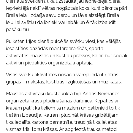
ciemata svētkiem, tika uzstādīta jau iepriekšējā dienā.
Iepriekšējā naktī vētras nogāztais koks, kurš pārkrita pāri
Braila ielai, izdarīja savu darbu un ļāva aizslēgt Braila
ielu, lai svētku dalībnieki var labāk un ērtāk izbaudīt
pasākumu.
Pulksten trijos dienā pulcējās svētku viesi, kas vēlējās
iesaistīties dažādās meistardarbnīcās, sporta
aktivitātēs, mākslas un kustību praksēs, kā arī būt sociāli
aktīvi un piedalīties organizētajā aptaujā.
Visas svētku aktivitātes nosacīti varēja iedalīt četrās
grupās – mākslas, kustības, izglītojošās un muzikālās.
Mākslas aktivitāšu krustpunkta bija Andas Neimanes
organizēta krāsu pludināšanas darbnīca. Ķēpāties ar
krāsām patīk kā lieliem tā maziem un dalībnieki to tik
tiešām izbaudīja. Katram pludināt krāsas gribētājam
tika iedalīta kartona pamatnīte, trauciņā tika ielietas
vismaz trīs toņu krāsas. Ar apgrieztā trauka metodi