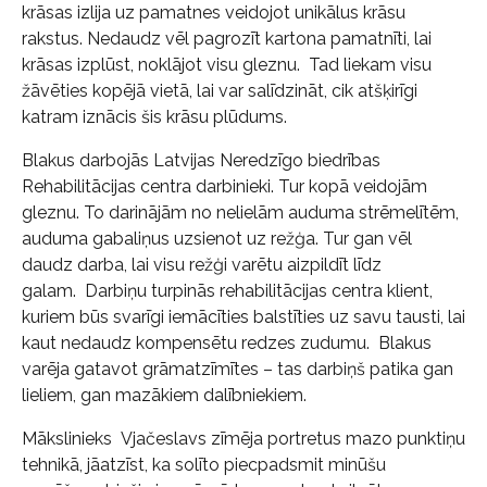
krāsas izlija uz pamatnes veidojot unikālus krāsu
rakstus. Nedaudz vēl pagrozīt kartona pamatnīti, lai
krāsas izplūst, noklājot visu gleznu. Tad liekam visu
žāvēties kopējā vietā, lai var salīdzināt, cik atšķirīgi
katram iznācis šis krāsu plūdums.
Blakus darbojās Latvijas Neredzīgo biedrības
Rehabilitācijas centra darbinieki. Tur kopā veidojām
gleznu. To darinājām no nelielām auduma strēmelītēm,
auduma gabaliņus uzsienot uz režģa. Tur gan vēl
daudz darba, lai visu režģi varētu aizpildīt līdz
galam. Darbiņu turpinās rehabilitācijas centra klient,
kuriem būs svarīgi iemācīties balstīties uz savu tausti, lai
kaut nedaudz kompensētu redzes zudumu. Blakus
varēja gatavot grāmatzīmītes – tas darbiņš patika gan
lieliem, gan mazākiem dalībniekiem.
Mākslinieks Vjačeslavs zīmēja portretus mazo punktiņu
tehnikā, jāatzīst, ka solīto piecpadsmit minūšu