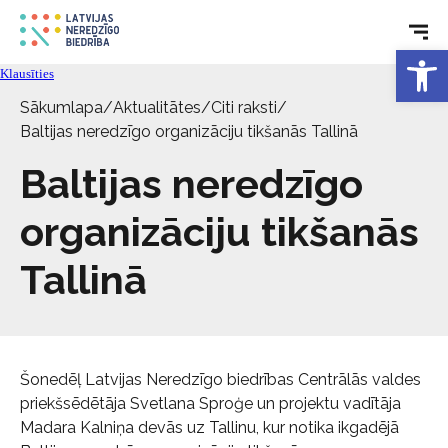
Rehabilitācija
Open 
Klausīties
Tehniskie palīglīdzekļi
Sākumlapa
/
Aktualitātes
/
Citi raksti
/
Baltijas neredzīgo organizāciju tikšanās Tallinā
Aktualitātes
Baltijas neredzīgo
Pakalpojumi
organizāciju tikšanās
Tallinā
Par biedrību
Kontakti
Šonedēļ Latvijas Neredzīgo biedrības Centrālās valdes
priekšsēdētāja Svetlana Sproģe un projektu vadītāja
Madara Kalniņa devās uz Tallinu, kur notika ikgadējā