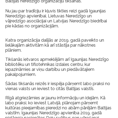
Baltijas neredzīgo organizāciju tikšanās.
Nu jau par tradīciju ir kļuvis tikties reizi gadā Igaunijas
Neredzīgo apvienībai, Lietuvas Neredzīgo un
vājredzīgo asociācijai un Latvijas Neredzīgo biedrībai
pie kādas no organizācijām.
Katra organizācija dalījās ar 2019. gadā paveikto un
lielākajām aktivitām kā arī stāstīja par nākotnes
plāniem.
Tikšanās ietvaros apmeklējām arī Igaunijas Neredzīgo
bibliotēku un tiflotehnikas izdales centru, kur
iepazināmies ar viņu darbību un piedāvātajiem
pakalpojumiem.
Šādas tikšanās reizēs ir iespēja pārņemt labo praksi no
vienas valsts un ieviest to citās Baltijas valstīs.
Rīgā atgriezāmies ar jaunu informāciju un idejām. Kā
labo praksi, ko ieviest Latvijā, plānojam pārņemt
kultūras pieejamības pieredzi no abām pārējām Baltijas
valstīm. Igaunijas Neredzīgo apvienība 2019. gadā
pielāgoja nacionālos Deju svētkus gan vērošanai