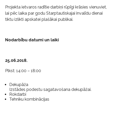
Projekta ietvaros radītie darbiņi rūpīgi krāsies vienuviet,
lai pēc laika par godu Starptautiskajai invalīdu dienai
tiktu izlikti apskatei plašākai publikai.
Nodarbību datumi un laiki
25.06.2018.
Plkst: 14:00 – 18:00
Dekupāža
Izstādes podestu sagatavošana dekupāžai.
Rokdarbi
Tehniku kombinācijas