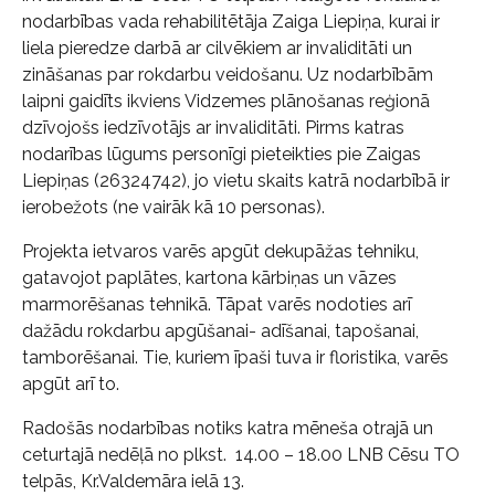
nodarbības vada rehabilitētāja Zaiga Liepiņa, kurai ir
liela pieredze darbā ar cilvēkiem ar invaliditāti un
zināšanas par rokdarbu veidošanu. Uz nodarbībām
laipni gaidīts ikviens Vidzemes plānošanas reģionā
dzīvojošs iedzīvotājs ar invaliditāti. Pirms katras
nodarības lūgums personīgi pieteikties pie Zaigas
Liepiņas (26324742), jo vietu skaits katrā nodarbībā ir
ierobežots (ne vairāk kā 10 personas).
Projekta ietvaros varēs apgūt dekupāžas tehniku,
gatavojot paplātes, kartona kārbiņas un vāzes
marmorēšanas tehnikā. Tāpat varēs nodoties arī
dažādu rokdarbu apgūšanai- adīšanai, tapošanai,
tamborēšanai. Tie, kuriem īpaši tuva ir floristika, varēs
apgūt arī to.
Radošās nodarbības notiks katra mēneša otrajā un
ceturtajā nedēļā no plkst. 14.00 – 18.00 LNB Cēsu TO
telpās, Kr.Valdemāra ielā 13.