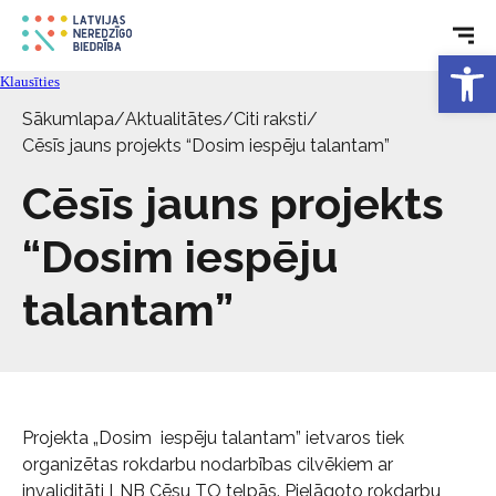
Tehniskie palīglīdzekļi
Open 
Klausīties
Sākumlapa
/
Aktualitātes
/
Citi raksti
/
Aktualitātes
Cēsīs jauns projekts “Dosim iespēju talantam”
Cēsīs jauns projekts
Pakalpojumi
“Dosim iespēju
Par biedrību
talantam”
Kontakti
Projekta „Dosim iespēju talantam” ietvaros tiek
organizētas rokdarbu nodarbības cilvēkiem ar
invaliditāti LNB Cēsu TO telpās. Pielāgoto rokdarbu