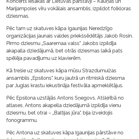
Koncerts iesākās ar Lietuvas pārstāvji – Kauņas un
Marijampoles vīru vokālais ansamblis, izpildot folkloras
dziesmas.
Pēc tam uz skatuves kāpa Igaunijas Neredzīgo
organizācijas jaunais valdes priekšsēdētājs Jakob Rosin.
Pirmo dziesmu „Saaremaa valss” Jakobs izpildīja
akapalla dziedājumā, bet otrās dziesmas laikā pats
spēlēja pavadījumu uz klavierēm.
Kā trešie uz skatuves kāpa mūsu Strazdumuižas
ansamblis „Epsilons”, kuru jautrā un ritmiskā dziesma
par Juglas krastu iekustināja festivāla apmeklētājus.
Pēc Epsilona uzstājās Antons Sņegovs. Atšķirībā no
atlases, Antons akapella dziedājumā izpildīja vienu
dziesmu, bet otrai – „Baltijas jūra”, bija izveidojis
fonogrammu.
Pēc Antona uz skatuves kāpa Igaunijas pārstāve no