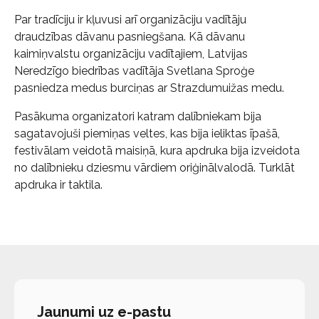
Par tradīciju ir kļuvusi arī organizāciju vadītāju
draudzības dāvanu pasniegšana. Kā dāvanu
kaimiņvalstu organizāciju vadītajiem, Latvijas
Neredzīgo biedrības vadītāja Svetlana Sproģe
pasniedza medus burciņas ar Strazdumuižas medu.
Pasākuma organizatori katram dalībniekam bija
sagatavojuši piemiņas veltes, kas bija ieliktas īpašā,
festivālam veidotā maisiņā, kura apdruka bija izveidota
no dalībnieku dziesmu vārdiem oriģinālvalodā. Turklāt
apdruka ir taktila.
Jaunumi uz e-pastu