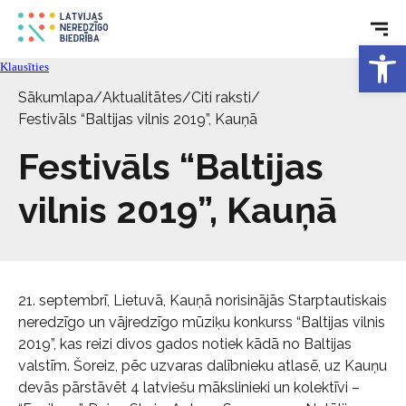
Tehniskie palīglīdzekļi
Open 
Klausīties
Aktualitātes
Sākumlapa
/
Aktualitātes
/
Citi raksti
/
Festivāls “Baltijas vilnis 2019”, Kauņā
Pakalpojumi
Festivāls “Baltijas
vilnis 2019”, Kauņā
Par biedrību
Kontakti
21. septembrī, Lietuvā, Kauņā norisinājās Starptautiskais
neredzīgo un vājredzīgo mūziķu konkurss “Baltijas vilnis
2019”, kas reizi divos gados notiek kādā no Baltijas
valstīm. Šoreiz, pēc uzvaras dalībnieku atlasē, uz Kauņu
devās pārstāvēt 4 latviešu mākslinieki un kolektīvi –