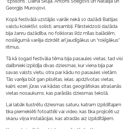
“Epsilons”, Daina Skuja, Antons Sņegovs un Natālija un
Georgijs Murovjovi.
Kopā festivālā uzstājās vairāk nekā 10 dažādi Baltijas
valstu kolektīvi, solisti, ansambļi. Pārsteidzoši dažāda
bija žanru dažādība, no folkloras līdz mīlas balādēm,
noslēgumā varēja dzirdēt arī jaudīgākus un “roķīgākus”
ritmus.
Tā kā šogad festivāla tēma bija pasaules vietas, tad visi
dalībnieki izpildīja divas dziesmas, kur viena bija par
savas valsts vietu, otra par kādu no pasaules vietām.
Tās varēja būt gan pilsētas, ielas, apdzīvotas vietas,
kalni, ezeri, jūras vai kādas citas ģeogrāfiskas atrašanās
vietas nosaukums, kas parādās dziesmas tekstā.
Lai labāk ilustrētu dziesmas saturu, katram izpildītajam
tika piemeklēti fotoattēli vai video, kas tika projicēti uz
skaņu viļņa instalācijas, kas atradās aiz izpildītājiem.