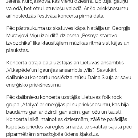
Jelena Kurdjaškova, kas vienu dziesmu izpildīja igauņu
valodā, bet otru lietuviešu valodā. Ar šo priekšnesumu
arī noslēdzās festivāla koncerta pirmā daļa.
Pēc pārtraukuma uz skatuves kāpa Natālija un Georgijs
Muravjovi. Viņu izpildītā dziesma „Pesnya starovo
izvozchika” lika klausītājiem mūzikas ritmā sist kājas un
plaukstas.
Koncerta otrajā daļā uzstājās arī Lietuvas ansamblis
„Vilkapēde”un Igaunijas ansamblis „Viis”. Savukārt
dalībnieku koncertu noslēdza mūsu Daina Skuja ar savu
enerģisko priekšnesumu.
Pēc dalībnieku koncerta uzstājās Lietuvas folk rock
grupa „Atalya” ar enerģijas pilnu priekšnesumu, kas bija
baudāms gan ar dzirdi, gan acīm, gan ožu un tausti.
Koncerta laikā, mainoties dziesmām, zālē te parādījās
kūpošas priedes vai egles smarža, te skatītāji sajuta pēc
piparmētrām smaržojoša ūdens šļakstus.