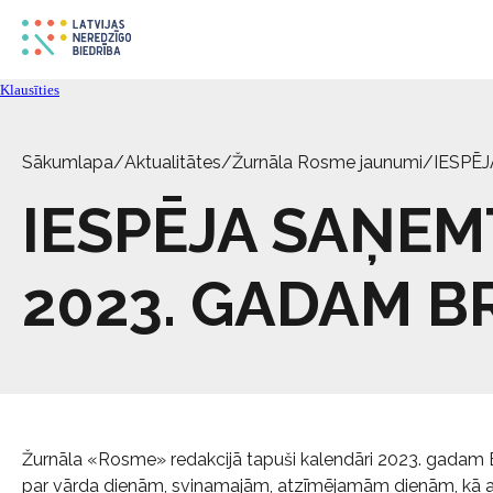
Klausīties
Sākumlapa
/
Aktualitātes
/
Žurnāla Rosme jaunumi
/
IESPĒ
IESPĒJA SAŅE
2023. GADAM B
Žurnāla «Rosme» redakcijā tapuši kalendāri 2023. gadam Br
par vārda dienām, svinamajām, atzīmējamām dienām, kā 