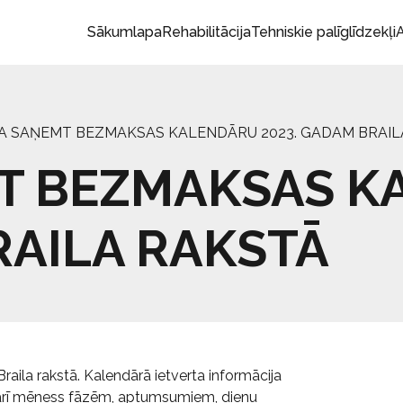
Sākumlapa
Rehabilitācija
Tehniskie palīglīdzekļi
A
JA SAŅEMT BEZMAKSAS KALENDĀRU 2023. GADAM BRAIL
MT BEZMAKSAS 
RAILA RAKSTĀ
aila rakstā. Kalendārā ietverta informācija
arī mēness fāzēm, aptumsumiem, dienu