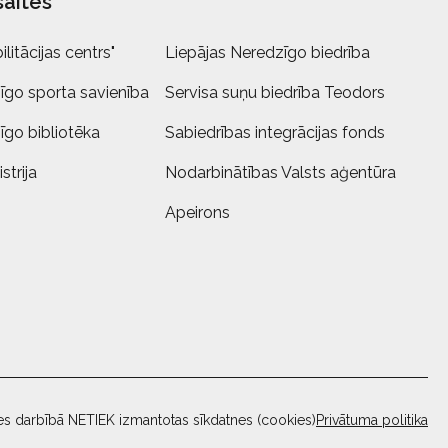
saites
litācijas centrs"
Liepājas Neredzīgo biedrība
īgo sporta savienība
Servisa suņu biedrība Teodors
īgo bibliotēka
Sabiedrības integrācijas fonds
strija
Nodarbinātības Valsts aģentūra
Apeirons
es darbībā NETIEK izmantotas sīkdatnes (cookies)
Privātuma politika