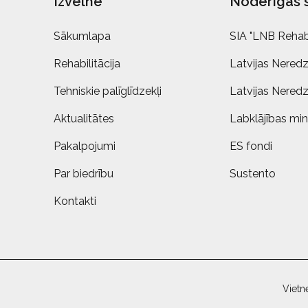
Izvēlne
Noderīgas 
Sākumlapa
SIA "LNB Rehabi
Rehabilitācija
Latvijas Neredz
Tehniskie palīglīdzekļi
Latvijas Neredz
Aktualitātes
Labklājības mini
Pakalpojumi
ES fondi
Par biedrību
Sustento
Kontakti
Vietn