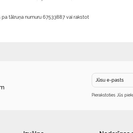
 pa tālruņa numuru 67533887 vai rakstot
ām
Pierakstoties Jūs piek