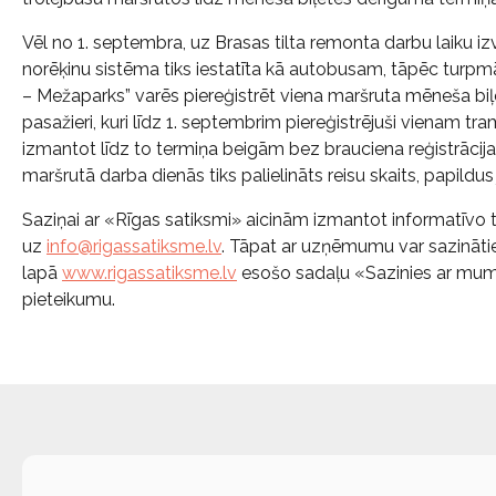
Vēl no 1. septembra, uz Brasas tilta remonta darbu laiku i
norēķinu sistēma tiks iestatīta kā autobusam, tāpēc turp
– Mežaparks” varēs piereģistrēt viena maršruta mēneša bi
pasažieri, kuri līdz 1. septembrim piereģistrējuši vienam t
izmantot līdz to termiņa beigām bez brauciena reģistrācij
maršrutā darba dienās tiks palielināts reisu skaits, papildus
Saziņai ar «Rīgas satiksmi» aicinām izmantot informatīvo tā
uz
info@rigassatiksme.lv
. Tāpat ar uzņēmumu var sazināti
lapā
www.rigassatiksme.lv
esošo sadaļu «Sazinies ar mums»
pieteikumu.