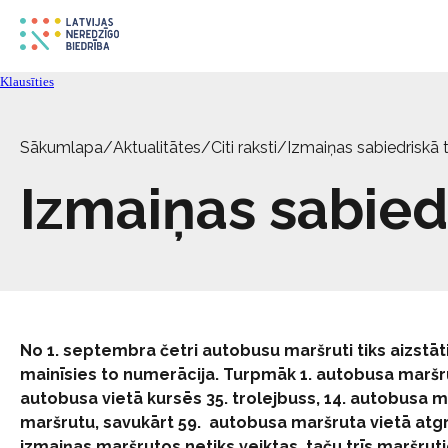
Klausīties
Sākumlapa
/
Aktualitātes
/
Citi raksti
/
Izmaiņas sabiedriskā 
Izmaiņas sabied
No 1. septembra četri autobusu maršruti tiks aizstāti
mainīsies to numerācija. Turpmāk 1. autobusa maršru
autobusa vietā kursēs 35. trolejbuss, 14. autobusa ma
maršrutu, savukārt 59. autobusa maršruta vietā atgri
izmaiņas maršrutos netiks veiktas, taču trīs maršru