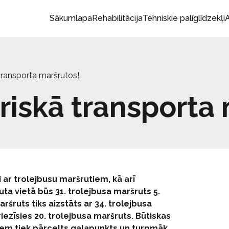
Sākumlapa
Rehabilitācija
Tehniskie palīglīdzekļi
A
transporta maršrutos!
riskā transporta
 ar trolejbusu maršrutiem, kā arī
ta vietā būs 31. trolejbusa maršruts 5.
ršruts tiks aizstāts ar 34. trolejbusa
ezīsies 20. trolejbusa maršruts. Būtiskas
tiem tiek pārcelts galapunkts un turpmāk