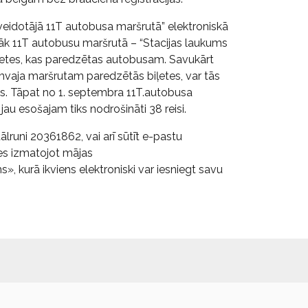
zveidotājā 11T autobusa maršrutā” elektroniskā
māk 11T autobusu maršrutā – “Stacijas laukums
ļetes, kas paredzētas autobusam. Savukārt
ramvaja maršrutam paredzētās biļetes, var tās
as. Tāpat no 1. septembra 11T.autobusa
 jau esošajam tiks nodrošināti 38 reisi.
lruni 20361862, vai arī sūtīt e-pastu
es izmatojot mājas
, kurā ikviens elektroniski var iesniegt savu