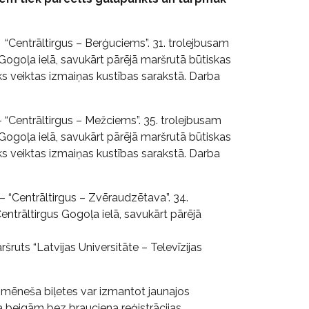
 “Centrāltirgus – Berģuciems”. 31. trolejbusam
 Gogoļa ielā, savukārt pārējā maršrutā būtiskas
tiks veiktas izmaiņas kustības sarakstā. Darba
– “Centrāltirgus – Mežciems”. 35. trolejbusam
 Gogoļa ielā, savukārt pārējā maršrutā būtiskas
tiks veiktas izmaiņas kustības sarakstā. Darba
– “Centrāltirgus – Zvēraudzētava”. 34.
entrāltirgus Gogoļa ielā, savukārt pārējā
šruts “Latvijas Universitāte – Televīzijas
a mēneša biļetes var izmantot jaunajos
 beigām bez brauciena reģistrācijas.