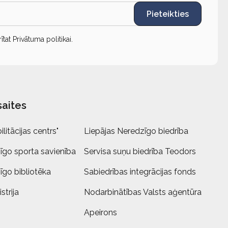
Pieteikties
rītat
Privātuma politikai
.
saites
litācijas centrs"
Liepājas Neredzīgo biedrība
īgo sporta savienība
Servisa suņu biedrība Teodors
īgo bibliotēka
Sabiedrības integrācijas fonds
strija
Nodarbinātības Valsts aģentūra
Apeirons