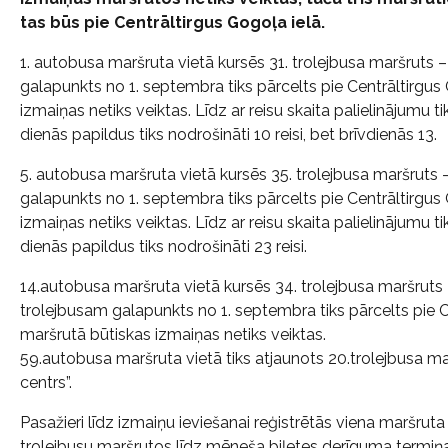
tas būs pie Centrāltirgus Gogoļa ielā.
1. autobusa maršruta vietā kursēs 31. trolejbusa maršruts –
galapunkts no 1. septembra tiks pārcelts pie Centrāltirgus
izmaiņas netiks veiktas. Līdz ar reisu skaita palielinājumu 
dienās papildus tiks nodrošināti 10 reisi, bet brīvdienās 13.
5. autobusa maršruta vietā kursēs 35. trolejbusa maršruts 
galapunkts no 1. septembra tiks pārcelts pie Centrāltirgus
izmaiņas netiks veiktas. Līdz ar reisu skaita palielinājumu 
dienās papildus tiks nodrošināti 23 reisi.
14.autobusa maršruta vietā kursēs 34. trolejbusa maršruts 
trolejbusam galapunkts no 1. septembra tiks pārcelts pie C
maršrutā būtiskas izmaiņas netiks veiktas.
59.autobusa maršruta vietā tiks atjaunots 20.trolejbusa mar
centrs”.
Pasažieri līdz izmaiņu ieviešanai reģistrētās viena maršrut
trolejbusu maršrutos līdz mēneša biļetes derīguma termiņa