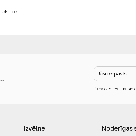
edaktore
ām
Pierakstoties Jūs piek
Izvēlne
Noderīgas 