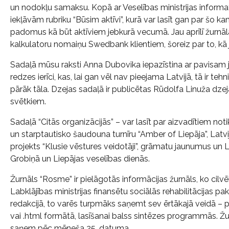
un nodokļu samaksu. Kopā ar Veselības ministrijas informa
iekļāvām rubriku “Būsim aktīvi”, kurā var lasīt gan par šo
padomus kā būt aktīviem jebkurā vecumā. Jau aprīlī žurn
kalkulatoru nomaiņu Swedbank klientiem, šoreiz par to, kā 
Sadaļā mūsu raksti Anna Dubovika iepazīstina ar pavisam 
redzes ierīci, kas, lai gan vēl nav pieejama Latvijā, tā ir t
pārāk tāla. Dzejas sadaļā ir publicētas Rūdolfa Linuža dz
svētkiem.
Sadaļā “Citās organizācijās” – var lasīt par aizvadītiem n
un starptautisko šaudouna turnīru “Amber of Liepāja”, Latv
projekts “Klusie vēstures veidotāji”, grāmatu jaunumus un 
Grobiņā un Liepājas veselības dienās.
Žurnāls “Rosme” ir pielāgotās informācijas žurnāls, ko cilvē
Labklājības ministrijas finansētu sociālās rehabilitācijas 
redakcijā, to varēs turpmāks saņemt sev ērtākajā veidā – pa
vai .html formātā, lasīšanai balss sintēzes programmās. Žurn
saņem pēc mēneša 25. datuma.