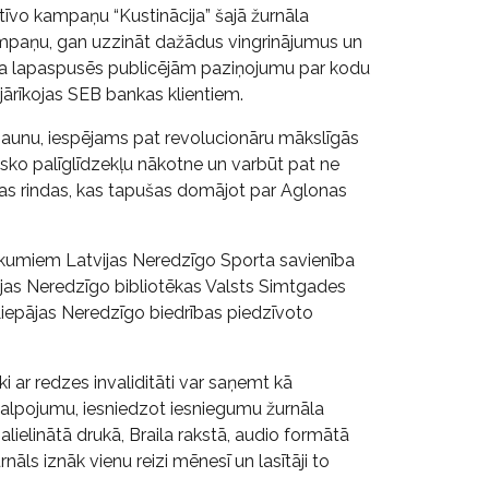
tīvo kampaņu “Kustinācija” šajā žurnāla
 kampaņu, gan uzzināt dažādus vingrinājumus un
āla lapaspusēs publicējām paziņojumu par kodu
jārīkojas SEB bankas klientiem.
jaunu, iespējams pat revolucionāru mākslīgās
ehnisko palīglīdzekļu nākotne un varbūt pat ne
ejas rindas, kas tapušas domājot par Aglonas
otikumiem Latvijas Neredzīgo Sporta savienība
ijas Neredzīgo bibliotēkas Valsts Simtgades
Liepājas Neredzīgo biedrības piedzīvoto
ki ar redzes invaliditāti var saņemt kā
pakalpojumu, iesniedzot iesniegumu žurnāla
lielinātā drukā, Braila rakstā, audio formātā
āls iznāk vienu reizi mēnesī un lasītāji to