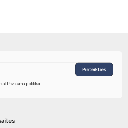
Pieteikties
rītat
Privātuma politikai
.
saites