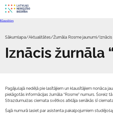
Klausīties
Sākumlapa
/
Aktualitātes
/
Žurnāla Rosme jaunumi
/
Iznāci
Iznācis žurnāl
Pagājušajā nedēļā pie lasītājiem un klausītājiem nonāca ja
pielāgotās informācijas žurnāla “Rosme” numurs. Šoreiz tā 
Strazdumuižas ciemata svētkos atklāja senākās šī ciemat
Šajā numurā lasiet par asistenta pakalpojumiem studējošaj