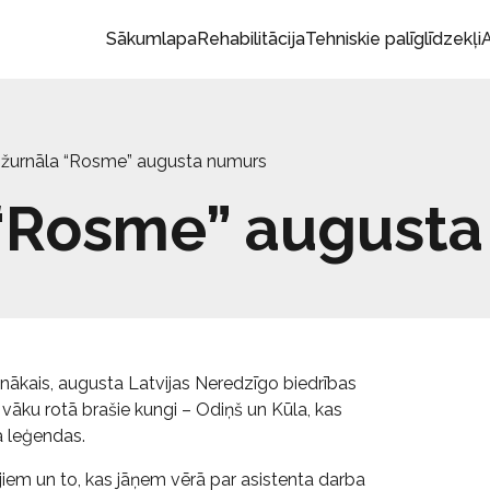
Sākumlapa
Rehabilitācija
Tehniskie palīglīdzekļi
A
s žurnāla “Rosme” augusta numurs
a “Rosme” august
unākais, augusta Latvijas Neredzīgo biedrības
vāku rotā brašie kungi – Odiņš un Kūla, kas
a leģendas.
iem un to, kas jāņem vērā par asistenta darba