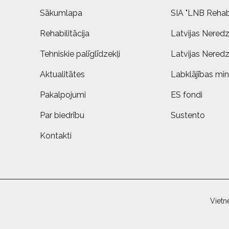
Sākumlapa
SIA "LNB Rehabi
Rehabilitācija
Latvijas Neredz
Tehniskie palīglīdzekļi
Latvijas Neredz
Aktualitātes
Labklājības mini
Pakalpojumi
ES fondi
Par biedrību
Sustento
Kontakti
Vietn