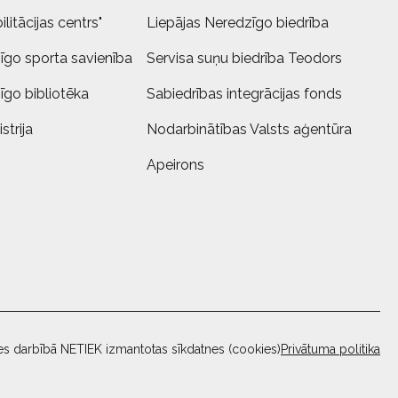
litācijas centrs"
Liepājas Neredzīgo biedrība
īgo sporta savienība
Servisa suņu biedrība Teodors
īgo bibliotēka
Sabiedrības integrācijas fonds
strija
Nodarbinātības Valsts aģentūra
Apeirons
es darbībā NETIEK izmantotas sīkdatnes (cookies)
Privātuma politika